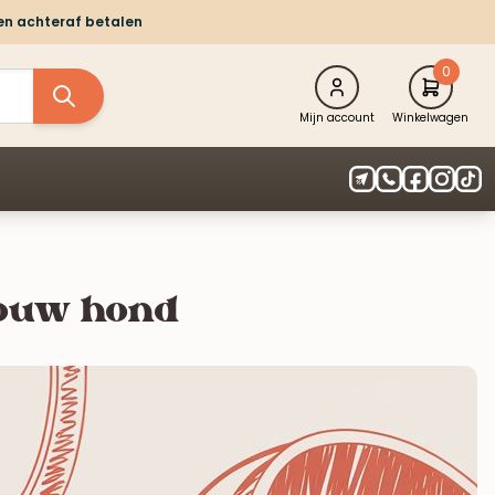
 en achteraf betalen
0
Mijn account
Winkelwagen
jouw hond