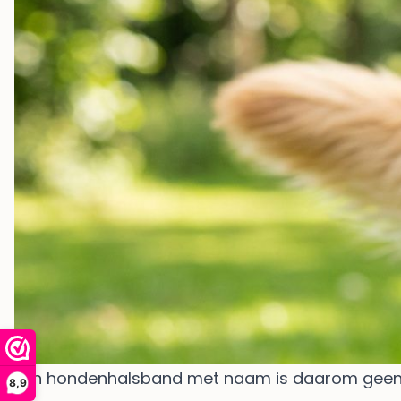
Een hondenhalsband met naam is daarom geen deta
8,9