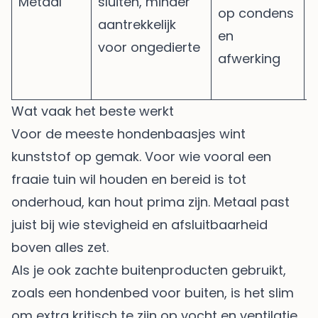
Metaal
sluiten, minder
op condens
b
aantrekkelijk
en
e
voor ongedierte
afwerking
v
w
Wat vaak het beste werkt
Voor de meeste hondenbaasjes wint
kunststof op gemak. Voor wie vooral een
fraaie tuin wil houden en bereid is tot
onderhoud, kan hout prima zijn. Metaal past
juist bij wie stevigheid en afsluitbaarheid
boven alles zet.
Als je ook zachte buitenproducten gebruikt,
zoals een
hondenbed voor buiten
, is het slim
om extra kritisch te zijn op vocht en ventilatie