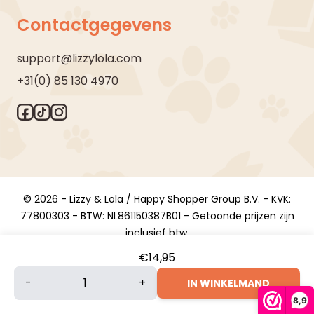
Contactgegevens
support@lizzylola.com
+31(0) 85 130 4970
© 2026 - Lizzy & Lola / Happy Shopper Group B.V. - KVK:
77800303 - BTW: NL861150387B01 - Getoonde prijzen zijn
inclusief btw.
€
14,95
Bugalugs
-
+
IN WINKELMAND
Lavender
8,9
&