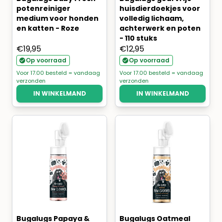
potenreiniger
huisdierdoekjes voor
medium voor honden
volledig lichaam,
en katten - Roze
achterwerk en poten
- 110 stuks
€
19,95
€
12,95
Op voorraad
Op voorraad
Voor 17.00 besteld = vandaag
Voor 17.00 besteld = vandaag
verzonden
verzonden
IN WINKELMAND
IN WINKELMAND
Bugalugs Papaya &
Bugalugs Oatmeal