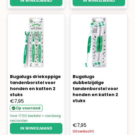
IN WINKELMAND
IN WINKELMAND
Bugalugs driekoppige
Bugalugs
tandenborstel voor
dubbelzijdige
honden en katten 2
tandenborstel voor
stuks
honden en katten 2
€
7,95
stuks
Op voorraad
Voor 17.00 besteld = vandaag
verzonden
€
7,95
IN WINKELMAND
Uitverkocht