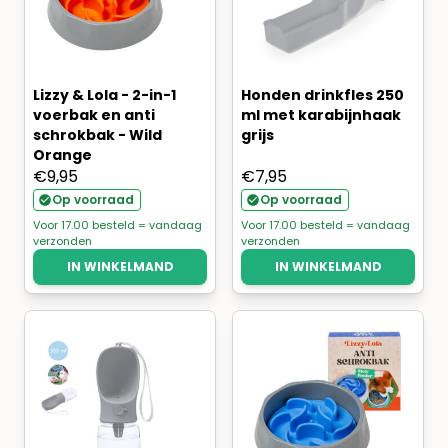
Lizzy & Lola - 2-in-1
Honden drinkfles 250
voerbak en anti
ml met karabijnhaak
schrokbak - Wild
grijs
Orange
€
9,95
€
7,95
Op voorraad
Op voorraad
Voor 17.00 besteld = vandaag
Voor 17.00 besteld = vandaag
verzonden
verzonden
IN WINKELMAND
IN WINKELMAND