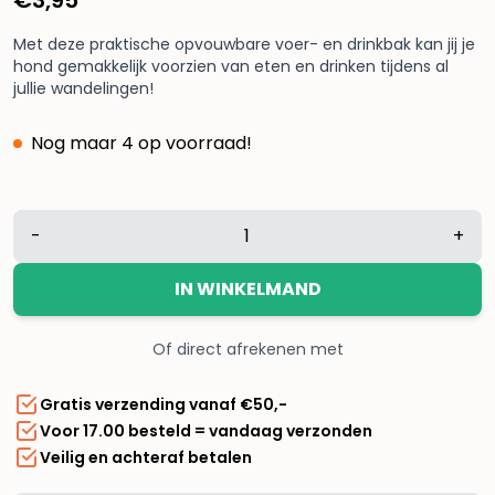
Met deze praktische opvouwbare voer- en drinkbak kan jij je
hond gemakkelijk voorzien van eten en drinken tijdens al
jullie wandelingen!
Nog maar 4 op voorraad!
Opvouwbare
-
+
voer-
en
IN WINKELMAND
drinkbak
rood
Of direct afrekenen met
aantal
Gratis verzending vanaf €50,-
Voor 17.00 besteld = vandaag verzonden
Veilig en achteraf betalen