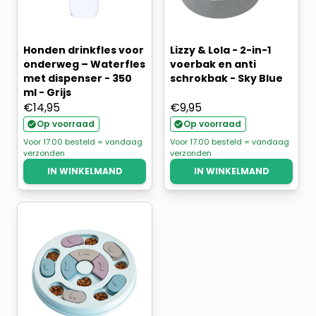
Honden drinkfles voor
Lizzy & Lola - 2-in-1
onderweg – Waterfles
voerbak en anti
met dispenser - 350
schrokbak - Sky Blue
ml - Grijs
€
14,95
€
9,95
Op voorraad
Op voorraad
Voor 17.00 besteld = vandaag
Voor 17.00 besteld = vandaag
verzonden
verzonden
IN WINKELMAND
IN WINKELMAND