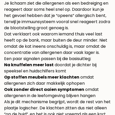
Je lichaam ziet die allergenen als een bedreiging en
reageert daar soms heel snel op. Daardoor kun je
het gevoel hebben dat je “opeens” allergisch bent,
terwijl je immuunsysteem vooral snel reageert zodra
de blootstelling groot genoeg is.
Dat verklaart ook waarom iemand thuis veel last
heeft op de bank, maar buiten de deur minder. Niet
omdat de kat ineens onschuldig is, maar omdat de
concentratie van allergenen daar vaak lager is.
Een paar signalen passen bij die basisuitleg:
Na knuffelen meer last
doordat je dichter bij
speeksel en huidschilfers komt
Op stoffen meubels meer klachten
omdat
allergenen zich daar makkelijk ophopen
Ook zonder direct aaien symptomen
omdat
allergenen in de leefomgeving blijven hangen
Als je dit mechanisme begrijpt, wordt de rest van het
plaatje logischer. De klachten zitten dus niet alleen
“op de huid”, en het is ook niet vreemd als een kort