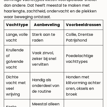
dan andere. Dat heeft meestal te maken met
haarlengte, zachtheid, ondervacht en de plekken
waar beweging ontstaat.
Vachttype
Aanbeveling
Voorbeeldrassen
Lange, volle
Sterk aan te
Collie, Drentse
vacht
raden
Patrijshond
Krullende
Vaak zinvol,
of
Poedelachtige
zeker bij snel
golvende
vachttypes
vervilten
vacht
Dichte
Honden met
Handig als
vacht met
klitvorming achter
onderdeel van
veel
oren, oksels en
de routine
wrijving
broek
Meestal alleen
Korte,