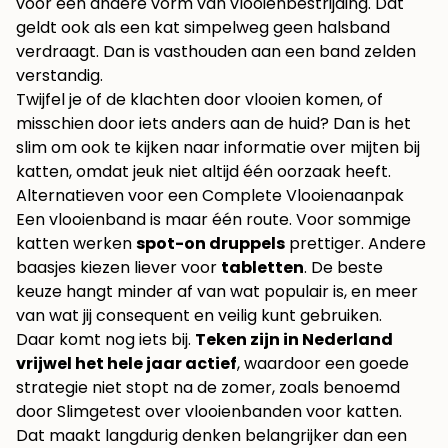
voor een andere vorm van vlooienbestrijding. Dat
geldt ook als een kat simpelweg geen halsband
verdraagt. Dan is vasthouden aan een band zelden
verstandig.
Twijfel je of de klachten door vlooien komen, of
misschien door iets anders aan de huid? Dan is het
slim om ook te kijken naar informatie over
mijten bij
katten
, omdat jeuk niet altijd één oorzaak heeft.
Alternatieven voor een Complete Vlooienaanpak
Een vlooienband is maar één route. Voor sommige
katten werken
spot-on druppels
prettiger. Andere
baasjes kiezen liever voor
tabletten
. De beste
keuze hangt minder af van wat populair is, en meer
van wat jij consequent en veilig kunt gebruiken.
Daar komt nog iets bij.
Teken zijn in Nederland
vrijwel het hele jaar actief
, waardoor een goede
strategie niet stopt na de zomer, zoals benoemd
door
Slimgetest over vlooienbanden voor katten
.
Dat maakt langdurig denken belangrijker dan een