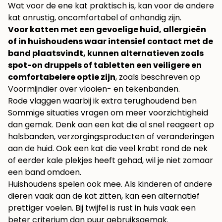
Wat voor de ene kat praktisch is, kan voor de andere
kat onrustig, oncomfortabel of onhandig zijn.
Voor katten met een gevoelige huid, allergieën
of in huishoudens waar intensief contact met de
band plaatsvindt, kunnen alternatieven zoals
spot-on druppels of tabletten een veiligere en
comfortabelere optie zijn
, zoals beschreven op
Voormijndier over vlooien- en tekenbanden
.
Rode vlaggen waarbij ik extra terughoudend ben
Sommige situaties vragen om meer voorzichtigheid
dan gemak. Denk aan een kat die al snel reageert op
halsbanden, verzorgingsproducten of veranderingen
aan de huid. Ook een kat die veel krabt rond de nek
of eerder kale plekjes heeft gehad, wil je niet zomaar
een band omdoen.
Huishoudens spelen ook mee. Als kinderen of andere
dieren vaak aan de kat zitten, kan een alternatief
prettiger voelen. Bij twijfel is rust in huis vaak een
beter criterium dan puur gebruiksgemak.