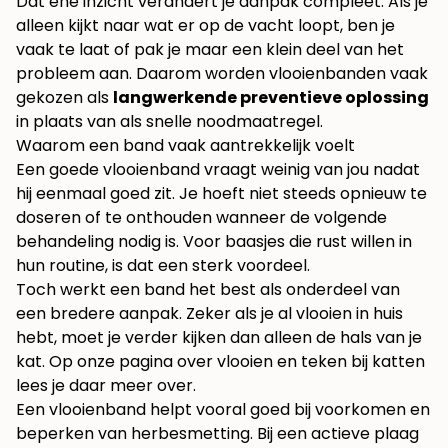
Dat ene inzicht verandert je aanpak compleet. Als je
alleen kijkt naar wat er op de vacht loopt, ben je
vaak te laat of pak je maar een klein deel van het
probleem aan. Daarom worden vlooienbanden vaak
gekozen als
langwerkende preventieve oplossing
in plaats van als snelle noodmaatregel.
Waarom een band vaak aantrekkelijk voelt
Een goede vlooienband vraagt weinig van jou nadat
hij eenmaal goed zit. Je hoeft niet steeds opnieuw te
doseren of te onthouden wanneer de volgende
behandeling nodig is. Voor baasjes die rust willen in
hun routine, is dat een sterk voordeel.
Toch werkt een band het best als onderdeel van
een bredere aanpak. Zeker als je al vlooien in huis
hebt, moet je verder kijken dan alleen de hals van je
kat. Op onze pagina over
vlooien en teken bij katten
lees je daar meer over.
Een vlooienband helpt vooral goed bij voorkomen en
beperken van herbesmetting. Bij een actieve plaag