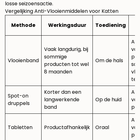
losse seizoensactie.
Vergelijking Anti-Vlooienmiddelen voor Katten
W
Methode
Werkingsduur
Toediening
T
Afh
Vaak langdurig, bij
va
sommige
pro
Vlooienband
Om de hals
producten tot wel
so
8 maanden
vlo
tek
Korter dan een
Afh
Spot-on
langwerkende
Op de huid
va
druppels
band
pro
Afh
Tabletten
Productafhankelijk
Oraal
va
pro