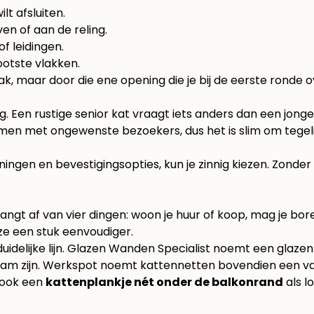
lt afsluiten.
ven of aan de reling.
f leidingen.
rootste vlakken.
k, maar door die ene opening die je bij de eerste ronde o
ging. Een rustige senior kat vraagt iets anders dan een jo
komen met ongewenste bezoekers, dus het is slim om tegel
gen en bevestigingsopties, kun je zinnig kiezen. Zonder d
hangt af van vier dingen: woon je huur of koop, mag je bor
uze een stuk eenvoudiger.
uidelijke lijn. Glazen Wanden Specialist noemt een glaz
aam zijn. Werkspot noemt kattennetten bovendien een v
 ook een
kattenplankje nét onder de balkonrand
als l