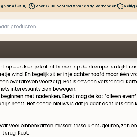
ng vanaf €50,-
Voor 17.00 besteld = vandaag verzonden
Veilig
 op een kier, je kat zit binnen op de drempel en kijkt na
etje wind. En tegelijk zit er in je achterhoofd maar één vra
een overdreven voorzorg. Het is gewoon verstandig. Katten
 iets interessants zien bewegen.
at beginnen met nadenken. Eerst mag de kat “alleen even
lijk heeft. Het goede nieuws is dat je daar echt iets aan
 veel binnenkatten missen: frisse lucht, geuren, zon en i
r terug. Rust.