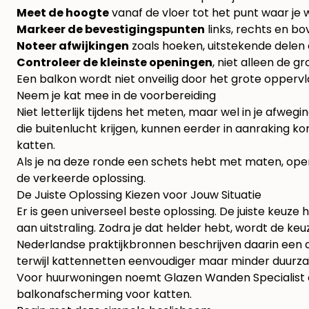
Meet de hoogte
vanaf de vloer tot het punt waar je wi
Markeer de bevestigingspunten
links, rechts en bo
Noteer afwijkingen
zoals hoeken, uitstekende delen o
Controleer de kleinste openingen
, niet alleen de g
Een balkon wordt niet onveilig door het grote oppervla
Neem je kat mee in de voorbereiding
Niet letterlijk tijdens het meten, maar wel in je afwe
die buitenlucht krijgen, kunnen eerder in aanraking 
katten
.
Als je na deze ronde een schets hebt met maten, openin
de verkeerde oplossing.
De Juiste Oplossing Kiezen voor Jouw Situatie
Er is geen universeel beste oplossing. De juiste keuze 
aan uitstraling. Zodra je dat helder hebt, wordt de ke
Nederlandse praktijkbronnen beschrijven daarin een d
terwijl kattennetten eenvoudiger maar minder duurz
Voor huurwoningen noemt Glazen Wanden Specialist
balkonafscherming voor katten
.