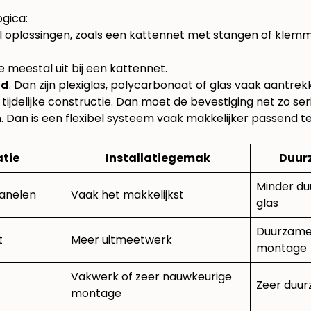
ogica:
rill oplossingen, zoals een kattennet met stangen of kle
e meestal uit bij een kattennet.
ud
. Dan zijn plexiglas, polycarbonaat of glas vaak aantrekk
f tijdelijke constructie. Dan moet de bevestiging net zo seri
n
. Dan is een flexibel systeem vaak makkelijker passend t
atie
Installatiegemak
Duur
Minder d
panelen
Vaak het makkelijkst
glas
Duurzamer
t
Meer uitmeetwerk
montage
Vakwerk of zeer nauwkeurige
Zeer duu
montage