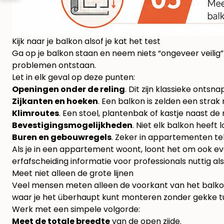
Kijk naar je balkon alsof je kat het test
Ga op je balkon staan en neem niets “ongeveer veilig” 
problemen ontstaan.
Let in elk geval op deze punten:
Openingen onder de reling
. Dit zijn klassieke ontsn
Zijkanten en hoeken
. Een balkon is zelden een strak
Klimroutes
. Een stoel, plantenbak of kastje naast de
Bevestigingsmogelijkheden
. Niet elk balkon heeft
Buren en gebouwregels
. Zeker in appartementen te
Als je in een appartement woont, loont het om ook eve
erfafscheiding informatie voor professionals
nuttig al
Meet niet alleen de grote lijnen
Veel mensen meten alleen de voorkant van het balkon
waar je het überhaupt kunt monteren zonder gekke t
Werk met een simpele volgorde:
Meet de totale breedte
van de open zijde.