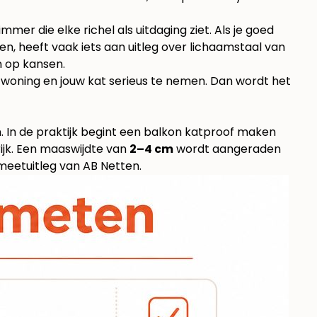
mer die elke richel als uitdaging ziet. Als je goed
zen, heeft vaak iets aan uitleg over
lichaamstaal van
n op kansen.
w woning en jouw kat serieus te nemen. Dan wordt het
n. In de praktijk begint een balkon katproof maken
ijk. Een maaswijdte van
2–4 cm
wordt aangeraden
meetuitleg van AB Netten
.