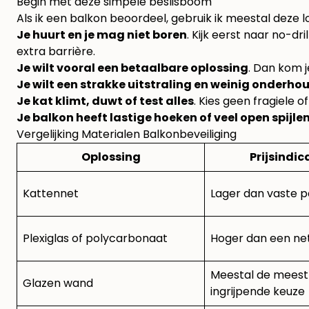
Begin met deze simpele beslisboom
Als ik een balkon beoordeel, gebruik ik meestal deze l
Je huurt en je mag niet boren
. Kijk eerst naar no-d
extra barrière.
Je wilt vooral een betaalbare oplossing
. Dan kom j
Je wilt een strakke uitstraling en weinig onderho
Je kat klimt, duwt of test alles
. Kies geen fragiele o
Je balkon heeft lastige hoeken of veel open spijle
Vergelijking Materialen Balkonbeveiliging
Oplossing
Prijsindic
Kattennet
Lager dan vaste 
Plexiglas of polycarbonaat
Hoger dan een ne
Meestal de meest
Glazen wand
ingrijpende keuze