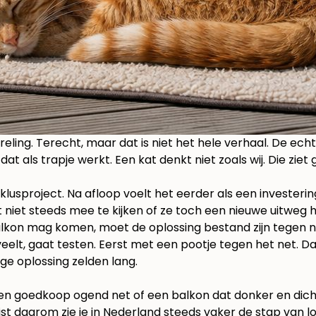
reling. Terecht, maar dat is niet het hele verhaal. De echte
dat als trapje werkt. Een kat denkt niet zoals wij. Die zie
lusproject. Na afloop voelt het eerder als een investerin
eft niet steeds mee te kijken of ze toch een nieuwe uitweg
alkon mag komen, moet de oplossing bestand zijn tegen ni
veelt, gaat testen. Eerst met een pootje tegen het net. 
ge oplossing zelden lang.
n goedkoop ogend net of een balkon dat donker en dicht aa
uist daarom zie je in Nederland steeds vaker de stap van