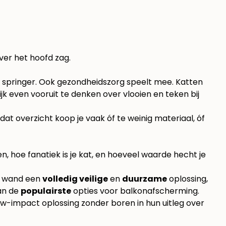
ver het hoofd zag.
nge springer. Ook gezondheidszorg speelt mee. Katten
ijk even vooruit te denken over
vlooien en teken bij
at overzicht koop je vaak óf te weinig materiaal, óf
en, hoe fanatiek is je kat, en hoeveel waarde hecht je
en wand een
volledig veilige
en
duurzame
oplossing,
an de
populairste
opties voor balkonafscherming.
ow-impact oplossing zonder boren in
hun uitleg over