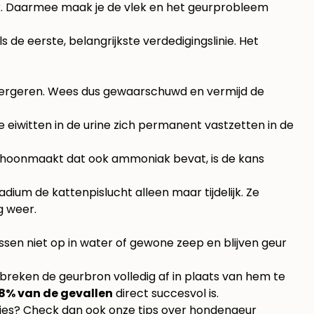
e bank. Daarmee maak je de vlek en het geurprobleem
 de eerste, belangrijkste verdedigingslinie. Het
verergeren. Wees dus gewaarschuwd en vermijd de
 eiwitten in de urine zich permanent vastzetten in de
choonmaakt dat ook ammoniak bevat, is de kans
ium de kattenpislucht alleen maar tijdelijk. Ze
g weer.
lossen niet op in water of gewone zeep en blijven geur
reken de geurbron volledig af in plaats van hem te
8% van de gevallen
direct succesvol is.
jes? Check dan ook onze tips over
hondengeur