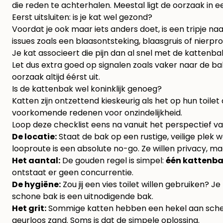
die reden te achterhalen. Meestal ligt de oorzaak in
Eerst uitsluiten: is je kat wel gezond?
Voordat je ook maar iets anders doet, is een tripje na
issues zoals een blaasontsteking, blaasgruis of nierp
Je kat associeert die pijn dan al snel met de kattenbak
Let dus extra goed op signalen zoals vaker naar de ba
oorzaak altijd éérst uit.
Is de kattenbak wel koninklijk genoeg?
Katten zijn ontzettend kieskeurig als het op hun toil
voorkomende redenen voor onzindelijkheid.
Loop deze checklist eens na vanuit het perspectief van
De locatie:
Staat de bak op een rustige, veilige plek
looproute is een absolute no-go. Ze willen privacy, m
Het aantal:
De gouden regel is simpel:
één kattenbak
ontstaat er geen concurrentie.
De hygiëne:
Zou jij een vies toilet willen gebruiken?
schone bak is een uitnodigende bak.
Het grit:
Sommige katten hebben een hekel aan scherp
geurloos zand. Soms is dat de simpele oplossing.