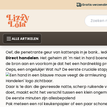
Gratis verzendi
ALLE ARTIKELEN
Oef, die penetrante geur van kattenpis in je bank… Iede
Direct handelen
. Het geheim zit 'm niet in hard boe
de bron aan en voorkom je dat het een hardnekkig p
Oeps, een ongelukje! Wat nu? De eerste cruciale sta
Daar is ‘ie dan: die gevreesde natte, scherp ruikende v
doet, maakt echt het verschil tussen een klein onge
De eerste minuten zijn allesbepalend
Pak meteen een rol keukenpapier of een paar schone, 