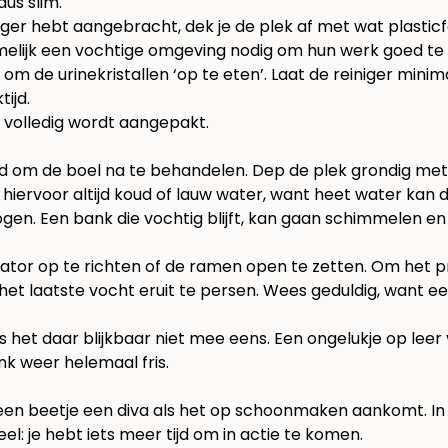
us slim.
iger hebt aangebracht, dek je de plek af met wat plasticf
melijk een vochtige omgeving nodig om hun werk goed te
om de urinekristallen ‘op te eten’. Laat de reiniger mini
ijd.
 volledig wordt aangepakt.
t tijd om de boel na te behandelen. Dep de plek grondig 
iervoor altijd koud of lauw water, want heet water kan de 
ogen. Een bank die vochtig blijft, kan gaan schimmelen e
lator op te richten of de ramen open te zetten. Om het pr
t laatste vocht eruit te persen. Wees geduldig, want e
s het daar blijkbaar niet mee eens. Een ongelukje op le
ank weer helemaal fris.
k een beetje een diva als het op schoonmaken aankomt. In 
deel: je hebt iets meer tijd om in actie te komen.