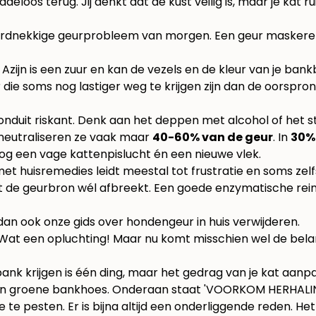
os terug. Jij denkt dat de kust veilig is, maar je kat ruik
hardnekkige geurprobleem van morgen. Een geur maskeren
an. Azijn is een zuur en kan de vezels en de kleur van je 
 die soms nog lastiger weg te krijgen zijn dan de oorspronk
nduit riskant. Denk aan het deppen met alcohol of het 
 neutraliseren ze vaak maar
40-60% van de geur
. In
30%
 nog een vage kattenpislucht én een nieuwe vlek.
 met huisremedies leidt meestal tot frustratie en soms ze
dat de geurbron wél afbreekt. Een goede enzymatische reini
dan ook onze gids over hondengeur in huis verwijderen
.
 Wat een opluchting! Maar nu komt misschien wel de belan
e bank krijgen is één ding, maar het gedrag van je kat aan
je te pesten. Er is bijna altijd een onderliggende reden. 