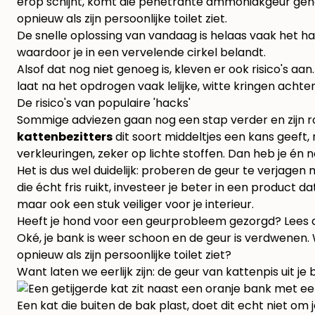
erop schijnt, komt die penetrante ammoniakgeur genadelo
opnieuw als zijn persoonlijke toilet ziet.
De snelle oplossing van vandaag is helaas vaak het 
waardoor je in een vervelende cirkel belandt.
Alsof dat nog niet genoeg is, kleven er ook risico's a
laat na het opdrogen vaak lelijke, witte kringen achter
De risico's van populaire 'hacks'
Sommige adviezen gaan nog een stap verder en zijn ro
kattenbezitters
dit soort middeltjes een kans geeft,
verkleuringen, zeker op lichte stoffen. Dan heb je én
Het is dus wel duidelijk: proberen de geur te verjagen
die écht fris ruikt, investeer je beter in een product 
maar ook een stuk veiliger voor je interieur.
Heeft je hond voor een geurprobleem gezorgd?
Lees 
Oké, je bank is weer schoon en de geur is verdwenen.
opnieuw als zijn persoonlijke toilet ziet?
Want laten we eerlijk zijn: de geur van kattenpis uit j
Een kat die buiten de bak plast, doet dit echt niet om 