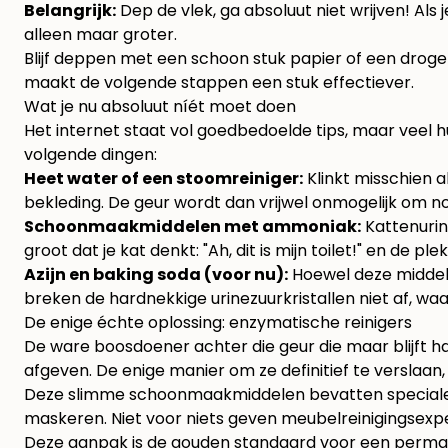
Belangrijk:
Dep de vlek, ga absoluut niet wrijven! Als 
alleen maar groter.
Blijf deppen met een schoon stuk papier of een droge d
maakt de volgende stappen een stuk effectiever.
Wat je nu absoluut níét moet doen
Het internet staat vol goedbedoelde tips, maar veel 
volgende dingen:
Heet water of een stoomreiniger:
Klinkt misschien a
bekleding. De geur wordt dan vrijwel onmogelijk om no
Schoonmaakmiddelen met ammoniak:
Kattenurin
groot dat je kat denkt: "Ah, dit is mijn toilet!" en de p
Azijn en baking soda (voor nu):
Hoewel deze middelen
breken de hardnekkige urinezuurkristallen niet af, waa
De enige échte oplossing: enzymatische reinigers
De ware boosdoener achter die geur die maar blijft h
afgeven. De enige manier om ze definitief te verslaan
Deze slimme schoonmaakmiddelen bevatten speciale enz
maskeren. Niet voor niets geven meubelreinigingsex
Deze aanpak is de gouden standaard voor een permane