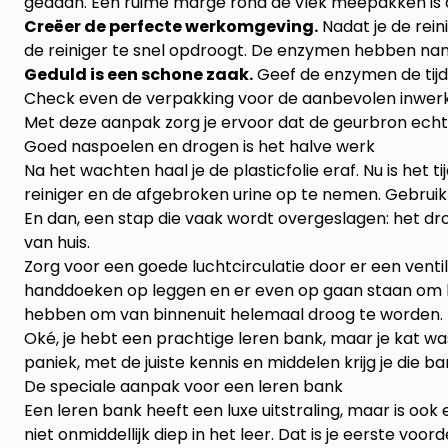
gedaan. Een ruime marge rond de vlek meepakken is d
Creëer de perfecte werkomgeving.
Nadat je de rein
de reiniger te snel opdroogt. De enzymen hebben na
Geduld is een schone zaak.
Geef de enzymen de tijd 
Check even de verpakking voor de aanbevolen inwerkt
Met deze aanpak zorg je ervoor dat de geurbron echt
Goed naspoelen en drogen is het halve werk
Na het wachten haal je de plasticfolie eraf. Nu is he
reiniger en de afgebroken urine op te nemen. Gebruik h
En dan, een stap die vaak wordt overgeslagen: het dr
van huis.
Zorg voor een goede luchtcirculatie door er een venti
handdoeken op leggen en er even op gaan staan om he
hebben om van binnenuit helemaal droog te worden.
Oké, je hebt een prachtige leren bank, maar je kat wa
paniek, met de juiste kennis en middelen krijg je die b
De speciale aanpak voor een leren bank
Een leren bank heeft een luxe uitstraling, maar is oo
niet onmiddellijk diep in het leer. Dat is je eerste voor