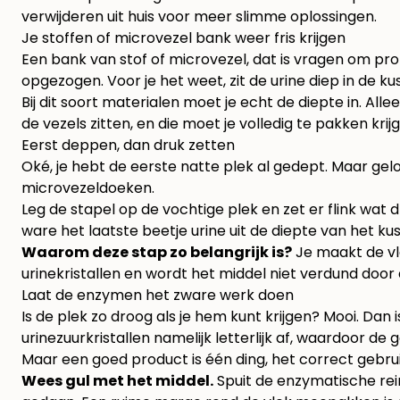
verwijderen uit huis
voor meer slimme oplossingen.
Je stoffen of microvezel bank weer fris krijgen
Een bank van stof of microvezel, dat is vragen om prob
opgezogen. Voor je het weet, zit de urine diep in de ku
Bij dit soort materialen moet je echt de diepte in. Al
de vezels zitten, en die moet je volledig te pakken krij
Eerst deppen, dan druk zetten
Oké, je hebt de eerste natte plek al gedept. Maar gel
microvezeldoeken.
Leg de stapel op de vochtige plek en zet er flink wat 
ware het laatste beetje urine uit de diepte van het ku
Waarom deze stap zo belangrijk is?
Je maakt de vle
urinekristallen en wordt het middel niet verdund door 
Laat de enzymen het zware werk doen
Is de plek zo droog als je hem kunt krijgen? Mooi. Dan 
urinezuurkristallen namelijk letterlijk af, waardoor de
Maar een goed product is één ding, het correct gebruik
Wees gul met het middel.
Spuit de enzymatische reini