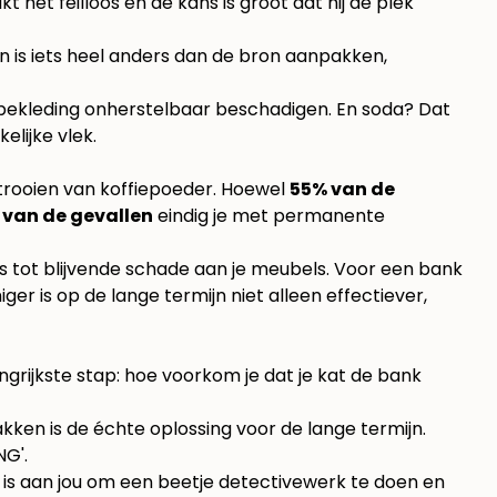
t het feilloos en de kans is groot dat hij de plek
 is iets heel anders dan de bron aanpakken,
bankbekleding onherstelbaar beschadigen. En soda? Dat
elijke vlek.
strooien van koffiepoeder. Hoewel
55% van de
 van de gevallen
eindig je met permanente
lfs tot blijvende schade aan je meubels. Voor een bank
ger is op de lange termijn niet alleen effectiever,
grijkste stap: hoe voorkom je dat je kat de bank
pakken is de échte oplossing voor de lange termijn.
Het is aan jou om een beetje detectivewerk te doen en