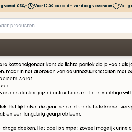
ng vanaf €50,-
Voor 17.00 besteld = vandaag verzonden
Veilig
re katteneigenaar kent de lichte paniek die je voelt als j
nen, maar in het afbreken van de urinezuurkristallen met 
robleem wordt.
ppen
lek. Het lijkt alsof de geur zich al door de hele kamer ve
mak en een langdurig geurprobleem.
droge doeken. Het doel is simpel: zoveel mogelijk urine 