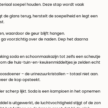
materiaal soepel houden. Deze stap wordt vaak
gt de glans terug, herstelt de soepelheid en legt een
st.
ken, waardoor de geur blijft hangen.
n ga voorzichtig over de naden. Dep het daarna
baking soda en schoonmaakazijn tot zelfs een scheutje
aarom die huis-tuin-en-keukenmiddeltjes je zelden echt
sdoener – de urinezuurkristallen – totaal niet aan.
 weer de kop opsteekt.
inder scherp lijkt. Soda is een kampioen in het opnemen
del is uitgewerkt, de luchtvochtigheid stijgt of de zon