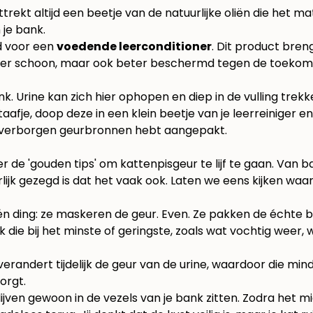
ttrekt altijd een beetje van de natuurlijke oliën die het 
 je bank.
jd voor een
voedende leerconditioner
. Dit product bren
 weer schoon, maar ook beter beschermd tegen de toekom
ank. Urine kan zich hier ophopen en diep in de vulling trek
fje, doop deze in een klein beetje van je leerreiniger e
le verborgen geurbronnen hebt aangepakt.
r de 'gouden tips' om kattenpisgeur te lijf te gaan. Van 
erlijk gezegd is dat het vaak ook. Laten we eens kijken w
 ding: ze maskeren de geur. Even. Ze pakken de échte boo
nk die bij het minste of geringste, zoals wat vochtig weer,
 en verandert tijdelijk de geur van de urine, waardoor die m
orgt.
ijven gewoon in de vezels van je bank zitten. Zodra het mid