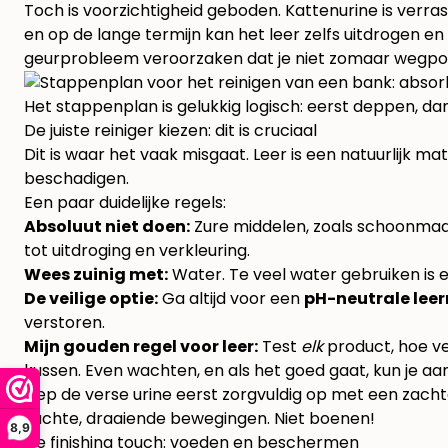
Toch is voorzichtigheid geboden. Kattenurine is verra
en op de lange termijn kan het leer zelfs uitdrogen e
geurprobleem veroorzaken dat je niet zomaar wegpo
Het stappenplan is gelukkig logisch: eerst deppen, dan
De juiste reiniger kiezen: dit is cruciaal
Dit is waar het vaak misgaat. Leer is een natuurlijk
beschadigen.
Een paar duidelijke regels:
Absoluut niet doen:
Zure middelen, zoals schoonmaaka
tot uitdroging en verkleuring.
Wees zuinig met:
Water. Te veel water gebruiken is e
De veilige optie:
Ga altijd voor een
pH-neutrale leer
verstoren.
Mijn gouden regel voor leer:
Test
elk
product, hoe ve
kussen. Even wachten, en als het goed gaat, kun je aan
Dep de verse urine eerst zorgvuldig op met een zach
zachte, draaiende bewegingen. Niet boenen!
8,9
De finishing touch: voeden en beschermen