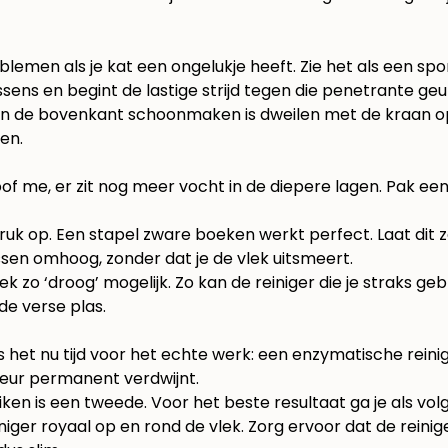
lemen als je kat een ongelukje heeft. Zie het als een spo
ssens en begint de lastige strijd tegen die penetrante geu
leen de bovenkant schoonmaken is dweilen met de kraan ope
gen.
oof me, er zit nog meer vocht in de diepere lagen. Pak ee
druk op. Een stapel zware boeken werkt perfect. Laat dit 
ssen omhoog, zonder dat je de vlek uitsmeert.
k zo ‘droog’ mogelijk. Zo kan de reiniger die je straks ge
de verse plas.
is het nu tijd voor het echte werk: een enzymatische reini
 geur permanent verdwijnt.
en is een tweede. Voor het beste resultaat ga je als volg
ger royaal op en rond de vlek. Zorg ervoor dat de reinige