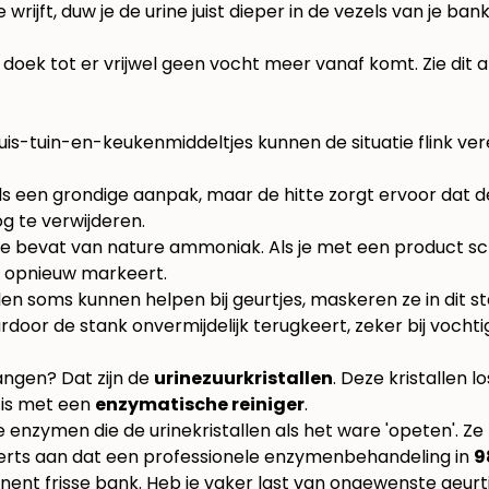
je wrijft, duw je de urine juist dieper in de vezels van j
oek tot er vrijwel geen vocht meer vanaf komt. Zie dit als
huis-tuin-en-keukenmiddeltjes kunnen de situatie flink 
ls een grondige aanpak, maar de hitte zorgt ervoor dat de
g te verwijderen.
e bevat van nature ammoniak. Als je met een product s
lek opnieuw markeert.
 soms kunnen helpen bij geurtjes, maskeren ze in dit stad
rdoor de stank onvermijdelijk terugkeert, zeker bij vochti
angen? Dat zijn de
urinezuurkristallen
. Deze kristallen 
, is met een
enzymatische reiniger
.
ymen die de urinekristallen als het ware 'opeten'. Ze b
perts aan dat een professionele enzymenbehandeling in
9
nt frisse bank. Heb je vaker last van ongewenste geurt