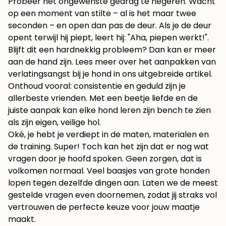
Probeer het ongewenste gedrag te negeren. Wacht
op een moment van stilte – al is het maar twee
seconden – en open dan pas de deur. Als je de deur
opent terwijl hij piept, leert hij: "Aha, piepen werkt!".
Blijft dit een hardnekkig probleem? Dan kan er meer
aan de hand zijn. Lees meer over het aanpakken van
verlatingsangst bij je hond in ons uitgebreide artikel
.
Onthoud vooral: consistentie en geduld zijn je
allerbeste vrienden. Met een beetje liefde en de
juiste aanpak kan elke hond leren zijn bench te zien
als zijn eigen, veilige hol.
Oké, je hebt je verdiept in de maten, materialen en
de training. Super! Toch kan het zijn dat er nog wat
vragen door je hoofd spoken. Geen zorgen, dat is
volkomen normaal. Veel baasjes van grote honden
lopen tegen dezelfde dingen aan. Laten we de meest
gestelde vragen even doornemen, zodat jij straks vol
vertrouwen de perfecte keuze voor jouw maatje
maakt.