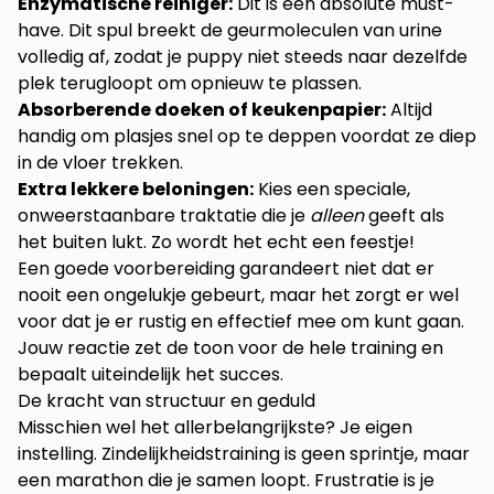
Enzymatische reiniger:
Dit is een absolute must-
have. Dit spul breekt de geurmoleculen van urine
volledig af, zodat je puppy niet steeds naar dezelfde
plek terugloopt om opnieuw te plassen.
Absorberende doeken of keukenpapier:
Altijd
handig om plasjes snel op te deppen voordat ze diep
in de vloer trekken.
Extra lekkere beloningen:
Kies een speciale,
onweerstaanbare traktatie die je
alleen
geeft als
het buiten lukt. Zo wordt het echt een feestje!
Een goede voorbereiding garandeert niet dat er
nooit een ongelukje gebeurt, maar het zorgt er wel
voor dat je er rustig en effectief mee om kunt gaan.
Jouw reactie zet de toon voor de hele training en
bepaalt uiteindelijk het succes.
De kracht van structuur en geduld
Misschien wel het allerbelangrijkste? Je eigen
instelling. Zindelijkheidstraining is geen sprintje, maar
een marathon die je samen loopt. Frustratie is je