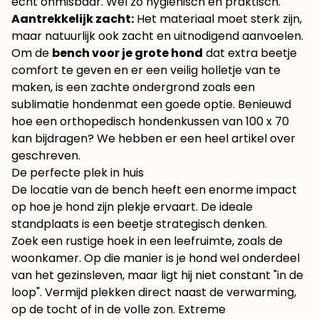
echt onmisbaar. Wel zo hygiënisch en praktisch.
Aantrekkelijk zacht:
Het materiaal moet sterk zijn,
maar natuurlijk ook zacht en uitnodigend aanvoelen.
Om de
bench voor je grote hond
dat extra beetje
comfort te geven en er een veilig holletje van te
maken, is een zachte ondergrond zoals een
sublimatie hondenmat
een goede optie. Benieuwd
hoe een
orthopedisch hondenkussen van 100 x 70
kan bijdragen? We hebben er een heel artikel over
geschreven.
De perfecte plek in huis
De locatie van de bench heeft een enorme impact
op hoe je hond zijn plekje ervaart. De ideale
standplaats is een beetje strategisch denken.
Zoek een rustige hoek in een leefruimte, zoals de
woonkamer. Op die manier is je hond wel onderdeel
van het gezinsleven, maar ligt hij niet constant "in de
loop". Vermijd plekken direct naast de verwarming,
op de tocht of in de volle zon. Extreme