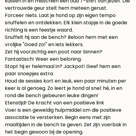
kussen in en misschien een oud T-shirt van jezelf. Die
vertrouwde geur stelt hem meteen gerust.
Forceer niets. Laat je hond op zijn eigen tempo
snuffelen en ontdekken. Elk klein stapje in de goede
richting is een feestje waard.
Snuffelt hij aan de bench? Beloon hem met een
vrolijke "Goed zo!" en iets lekkers.
Zet hij voorzichtig een poot naar binnen?
Fantastisch! Weer een beloning.
Stapt hij er helemaal in? Jackpot! Geef hem een
paar snoepjes extra.
Houd de sessies kort en leuk, een paar minuten per
keer is al genoeg. Zo leert je hond al snel: hé, in en
rond die bench gebeuren leuke dingen!
Etenstijd! De kracht van een positieve link
Voer is een geweldig hulpmiddel om die positieve
associatie te versterken. Begin eens met zijn
maaltijden in de bench te geven. Zet zijn voerbak in
het begin gewoon bij de opening.