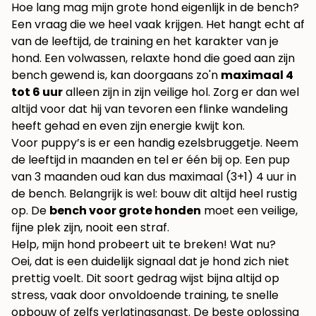
Hoe lang mag mijn grote hond eigenlijk in de bench?
Een vraag die we heel vaak krijgen. Het hangt echt af
van de leeftijd, de training en het karakter van je
hond. Een volwassen, relaxte hond die goed aan zijn
bench gewend is, kan doorgaans zo'n
maximaal 4
tot 6 uur
alleen zijn in zijn veilige hol. Zorg er dan wel
altijd voor dat hij van tevoren een flinke wandeling
heeft gehad en even zijn energie kwijt kon.
Voor puppy’s is er een handig ezelsbruggetje. Neem
de leeftijd in maanden en tel er één bij op. Een pup
van 3 maanden oud kan dus maximaal (3+1) 4 uur in
de bench. Belangrijk is wel: bouw dit altijd heel rustig
op. De
bench voor grote honden
moet een veilige,
fijne plek zijn, nooit een straf.
Help, mijn hond probeert uit te breken! Wat nu?
Oei, dat is een duidelijk signaal dat je hond zich niet
prettig voelt. Dit soort gedrag wijst bijna altijd op
stress, vaak door onvoldoende training, te snelle
opbouw of zelfs verlatingsangst. De beste oplossing