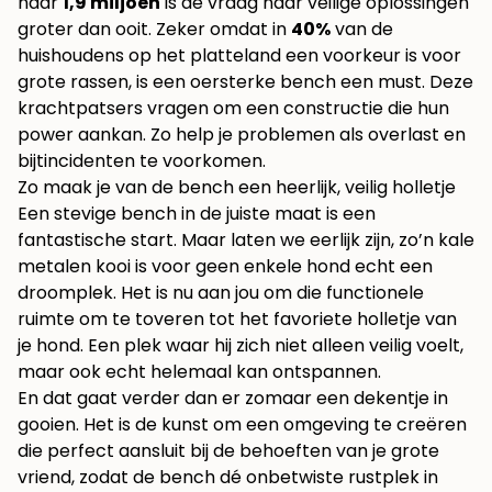
naar
1,9 miljoen
is de vraag naar veilige oplossingen
groter dan ooit. Zeker omdat in
40%
van de
huishoudens op het platteland een voorkeur is voor
grote rassen, is een oersterke bench een must. Deze
krachtpatsers vragen om een constructie die hun
power aankan. Zo help je problemen als overlast en
bijtincidenten te voorkomen.
Zo maak je van de bench een heerlijk, veilig holletje
Een stevige bench in de juiste maat is een
fantastische start. Maar laten we eerlijk zijn, zo’n kale
metalen kooi is voor geen enkele hond echt een
droomplek. Het is nu aan jou om die functionele
ruimte om te toveren tot het favoriete holletje van
je hond. Een plek waar hij zich niet alleen veilig voelt,
maar ook echt helemaal kan ontspannen.
En dat gaat verder dan er zomaar een dekentje in
gooien. Het is de kunst om een omgeving te creëren
die perfect aansluit bij de behoeften van je grote
vriend, zodat de bench dé onbetwiste rustplek in