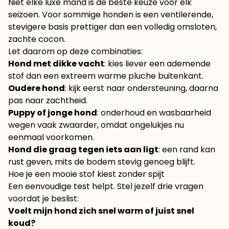
Niet elke luxe mand is de beste keuze voor elk
seizoen. Voor sommige honden is een ventilerende,
stevigere basis prettiger dan een volledig omsloten,
zachte cocon.
Let daarom op deze combinaties:
Hond met dikke vacht
: kies liever een ademende
stof dan een extreem warme pluche buitenkant.
Oudere hond
: kijk eerst naar ondersteuning, daarna
pas naar zachtheid.
Puppy of jonge hond
: onderhoud en wasbaarheid
wegen vaak zwaarder, omdat ongelukjes nu
eenmaal voorkomen.
Hond die graag tegen iets aan ligt
: een rand kan
rust geven, mits de bodem stevig genoeg blijft.
Hoe je een mooie stof kiest zonder spijt
Een eenvoudige test helpt. Stel jezelf drie vragen
voordat je beslist:
Voelt mijn hond zich snel warm of juist snel
koud?