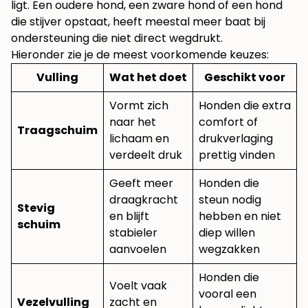
ligt. Een oudere hond, een zware hond of een hond
die stijver opstaat, heeft meestal meer baat bij
ondersteuning die niet direct wegdrukt.
Hieronder zie je de meest voorkomende keuzes:
Vulling
Wat het doet
Geschikt voor
Vormt zich
Honden die extra
naar het
comfort of
Traagschuim
lichaam en
drukverlaging
verdeelt druk
prettig vinden
Geeft meer
Honden die
draagkracht
steun nodig
Stevig
en blijft
hebben en niet
schuim
stabieler
diep willen
aanvoelen
wegzakken
Honden die
Voelt vaak
vooral een
Vezelvulling
zacht en