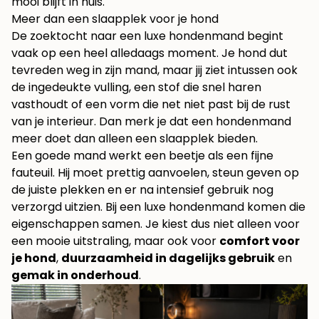
mooi blijft in huis.
Meer dan een slaapplek voor je hond
De zoektocht naar een luxe hondenmand begint
vaak op een heel alledaags moment. Je hond dut
tevreden weg in zijn mand, maar jij ziet intussen ook
de ingedeukte vulling, een stof die snel haren
vasthoudt of een vorm die net niet past bij de rust
van je interieur. Dan merk je dat een hondenmand
meer doet dan alleen een slaapplek bieden.
Een goede mand werkt een beetje als een fijne
fauteuil. Hij moet prettig aanvoelen, steun geven op
de juiste plekken en er na intensief gebruik nog
verzorgd uitzien. Bij een luxe hondenmand komen die
eigenschappen samen. Je kiest dus niet alleen voor
een mooie uitstraling, maar ook voor
comfort voor
je hond
,
duurzaamheid in dagelijks gebruik
en
gemak in onderhoud
.