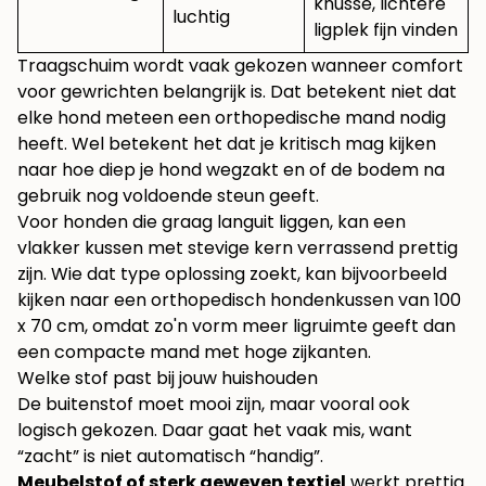
knusse, lichtere
luchtig
ligplek fijn vinden
Traagschuim wordt vaak gekozen wanneer comfort
voor gewrichten belangrijk is. Dat betekent niet dat
elke hond meteen een orthopedische mand nodig
heeft. Wel betekent het dat je kritisch mag kijken
naar hoe diep je hond wegzakt en of de bodem na
gebruik nog voldoende steun geeft.
Voor honden die graag languit liggen, kan een
vlakker kussen met stevige kern verrassend prettig
zijn. Wie dat type oplossing zoekt, kan bijvoorbeeld
kijken naar een
orthopedisch hondenkussen van 100
x 70 cm
, omdat zo'n vorm meer ligruimte geeft dan
een compacte mand met hoge zijkanten.
Welke stof past bij jouw huishouden
De buitenstof moet mooi zijn, maar vooral ook
logisch gekozen. Daar gaat het vaak mis, want
“zacht” is niet automatisch “handig”.
Meubelstof of sterk geweven textiel
werkt prettig