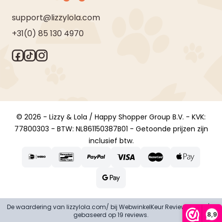
support@lizzylola.com
+31(0) 85 130 4970
© 2026 - Lizzy & Lola / Happy Shopper Group B.V. - KVK:
77800303 - BTW: NL861150387B01 - Getoonde prijzen zijn
inclusief btw.
De waardering van lizzylola.com/ bij
WebwinkelKeur Reviews
is 8.9/10
8,9
gebaseerd op 19 reviews.