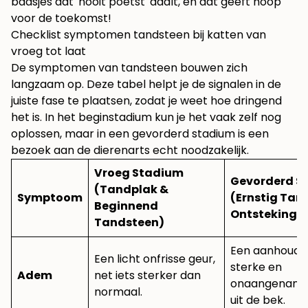
baasjes dat 'nooit poetst' daalt, en dat geeft hoop
voor de toekomst!
Checklist symptomen tandsteen bij katten van
vroeg tot laat
De symptomen van tandsteen bouwen zich
langzaam op. Deze tabel helpt je de signalen in de
juiste fase te plaatsen, zodat je weet hoe dringend
het is. In het beginstadium kun je het vaak zelf nog
oplossen, maar in een gevorderd stadium is een
bezoek aan de dierenarts echt noodzakelijk.
Vroeg Stadium
Gevorderd S
(Tandplak &
Symptoom
(Ernstig Tan
Beginnend
Ontsteking)
Tandsteen)
Een aanhoude
Een licht onfrisse geur,
sterke en
Adem
net iets sterker dan
onaangename
normaal.
uit de bek.