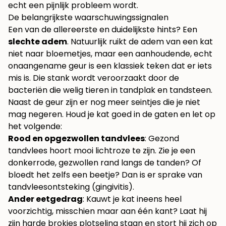
echt een pijnlijk probleem wordt.
De belangrijkste waarschuwingssignalen
Een van de allereerste en duidelijkste hints? Een
slechte adem
. Natuurlijk ruikt de adem van een kat
niet naar bloemetjes, maar een aanhoudende, echt
onaangename geur is een klassiek teken dat er iets
mis is. Die stank wordt veroorzaakt door de
bacteriën die welig tieren in tandplak en tandsteen.
Naast de geur zijn er nog meer seintjes die je niet
mag negeren. Houd je kat goed in de gaten en let op
het volgende:
Rood en opgezwollen tandvlees
: Gezond
tandvlees hoort mooi lichtroze te zijn. Zie je een
donkerrode, gezwollen rand langs de tanden? Of
bloedt het zelfs een beetje? Dan is er sprake van
tandvleesontsteking (gingivitis).
Ander eetgedrag
: Kauwt je kat ineens heel
voorzichtig, misschien maar aan één kant? Laat hij
zijn harde brokjes plotseling staan en stort hij zich op