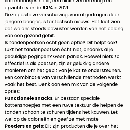
kattenbaasjes nooit, een flinke verbetering ten
opzichte van de
83%
in 2021.
Deze positieve verschuiving, vooral gedragen door
jongere baasjes, is fantastisch nieuws. Het laat zien
dat we ons steeds bewuster worden van het belang
van een gezond gebit.
Is tandenpoetsen echt geen optie? Dit helpt ook!
Lukt het tandenpoetsen écht niet, ondanks al je
geduldige pogingen? Geen paniek. Hoewel niets zo
effectief is als poetsen, zijn er gelukkig andere
manieren om het gebit van je kat te ondersteunen.
Een combinatie van verschillende methoden werkt
vaak het best. Denk aan een mix van de volgende
opties:
Functionele snacks
: Er bestaan speciale
kattensnoepjes met een ruwe textuur die helpen de
tanden schoon te schuren tijdens het kauwen. Let
wel op de calorieën en geef ze met mate.
Poeders en gels
: Dit zijn producten die je over het