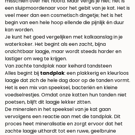
misschien over het hoofd. Maar vergis je niet: het is
een sluipmoordenaar voor het gebit van je kat. Het is
veel meer dan een cosmetisch dingetje; het is het
begin van een hele hoop ellende die pijnlijk én duur
kan worden.
Je kunt het goed vergelijken met kalkaanslag in je
waterkoker. Het begint als een zacht, bijna
onzichtbaar laagje, maar wordt steeds harder en
lastiger om weg te krijgen.
Van zachte tandplak naar keihard tandsteen
Alles begint bij
tandplak
: een plakkerig en kleurloos
laagje dat zich de hele dag door op de tanden vormt.
Het is een mix van speeksel, bacteriën en kleine
voedselrestjes. Omdat onze katten hun tanden niet
poetsen, blijft dit laagje lekker zitten.
De mineralen in het speeksel van je kat gaan
vervolgens een reactie aan met die tandplak. Dit
proces heet mineralisatie en zorgt ervoor dat het
zachte laagje uithardt tot een ruwe, geelbruine