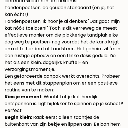
dierenartskosten in de toekomst.
Tandenpoetsen: de gouden standaard (en ja, het
kan écht!)
Tandenpoetsen. Ik hoor je al denken: "Dat gaat mijn
kat nóóit toelaten!" Toch is dit verreweg de meest
effectieve manier om die plakkerige tandplak elke
dag weg te poetsen, nog voordat het de kans krijgt
om uit te harden tot tandsteen. Het geheim zit 'm in
een rustige opbouw en een flinke dosis geduld. Zie
het als een klein, dagelijks knuffel- en
verzorgingsmomentje.
Een geforceerde aanpak werkt averechts. Probeer
het eens met dit stappenplan om er een positieve
routine van te maken:
Kies je moment
: Wacht tot je kat heerlijk
ontspannen is. Ligt hij lekker te spinnen op je schoot?
Perfect.
Begin klein
: Raak eerst alleen zachtjes de
buitenkant van zijn bekje en lippen aan. Beloon hem