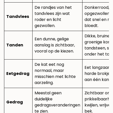
De randjes van het
Donkerrood,
tandvlees zijn wat
opgezwollen t
Tandvlees
roder en licht
dat snel en ma
gezwollen.
bloedt.
Dikke, bruine o
Een dunne, gelige
groenige kors
Tanden
aanslag is zichtbaar,
tandsteen, so
vooral op de kiezen.
onder het tan
De kat eet nog
Eet langzaam,
normaal, maar
Eetgedrag
harde brokjes
misschien met lichte
aan één kant o
aarzeling.
Meestal geen
Zichtbaar on
duidelijke
prikkelbaarhei
Gedrag
gedragsveranderingen
kwijlen, wrijve
te zien.
bek.