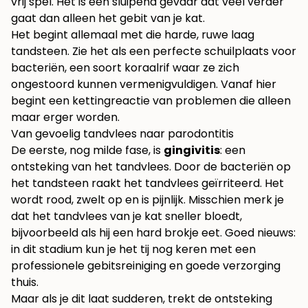
vrij spel. Het is een sluipend gevaar dat veel verder
gaat dan alleen het gebit van je kat.
Het begint allemaal met die harde, ruwe laag
tandsteen. Zie het als een perfecte schuilplaats voor
bacteriën, een soort koraalrif waar ze zich
ongestoord kunnen vermenigvuldigen. Vanaf hier
begint een kettingreactie van problemen die alleen
maar erger worden.
Van gevoelig tandvlees naar parodontitis
De eerste, nog milde fase, is
gingivitis
: een
ontsteking van het tandvlees. Door de bacteriën op
het tandsteen raakt het tandvlees geïrriteerd. Het
wordt rood, zwelt op en is pijnlijk. Misschien merk je
dat het tandvlees van je kat sneller bloedt,
bijvoorbeeld als hij een hard brokje eet. Goed nieuws:
in dit stadium kun je het tij nog keren met een
professionele gebitsreiniging en goede verzorging
thuis.
Maar als je dit laat sudderen, trekt de ontsteking