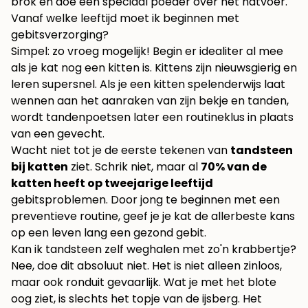
brok en doe een speciaal poeder over het natvoer.
Vanaf welke leeftijd moet ik beginnen met
gebitsverzorging?
Simpel: zo vroeg mogelijk! Begin er idealiter al mee
als je kat nog een kitten is. Kittens zijn nieuwsgierig en
leren supersnel. Als je een kitten spelenderwijs laat
wennen aan het aanraken van zijn bekje en tanden,
wordt tandenpoetsen later een routineklus in plaats
van een gevecht.
Wacht niet tot je de eerste tekenen van
tandsteen
bij katten
ziet. Schrik niet, maar al
70% van de
katten heeft op tweejarige leeftijd
gebitsproblemen. Door jong te beginnen met een
preventieve routine, geef je je kat de allerbeste kans
op een leven lang een gezond gebit.
Kan ik tandsteen zelf weghalen met zo'n krabbertje?
Nee, doe dit absoluut niet. Het is niet alleen zinloos,
maar ook ronduit gevaarlijk. Wat je met het blote
oog ziet, is slechts het topje van de ijsberg. Het