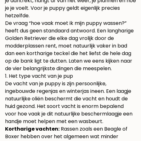
je aantrekt, hangt af van het weer, je plannen en hoe
je je voelt. Voor je puppy geldt eigenlijk precies
hetzelfde.
De vraag “hoe vaak moet ik mijn puppy wassen?”
heeft dus geen standaard antwoord. Een langharige
Golden Retriever die elke dag vrolijk door de
modderplassen rent, moet natuurlijk vaker in bad
dan een kortharige teckel die het liefst de hele dag
op de bank ligt te dutten. Laten we eens kijken naar
de vier belangrijkste dingen die meespelen.
1. Het type vacht van je pup
De vacht van je puppy is zijn persoonlijke,
ingebouwde regenjas en winterjas ineen. Een laagje
natuurlijke oliën beschermt die vacht en houdt de
huid gezond. Het soort vacht is enorm bepalend
voor hoe vaak je dit natuurlijke beschermlaagje een
handje moet helpen met een wasbeurt.
Kortharige vachten:
Rassen zoals een Beagle of
Boxer hebben over het algemeen wat minder