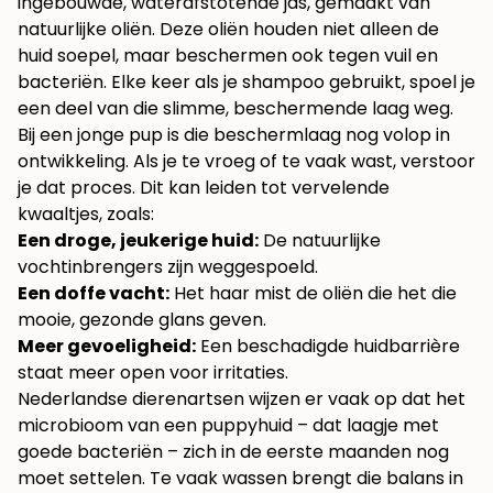
ingebouwde, waterafstotende jas, gemaakt van
natuurlijke oliën. Deze oliën houden niet alleen de
huid soepel, maar beschermen ook tegen vuil en
bacteriën. Elke keer als je shampoo gebruikt, spoel je
een deel van die slimme, beschermende laag weg.
Bij een jonge pup is die beschermlaag nog volop in
ontwikkeling. Als je te vroeg of te vaak wast, verstoor
je dat proces. Dit kan leiden tot vervelende
kwaaltjes, zoals:
Een droge, jeukerige huid:
De natuurlijke
vochtinbrengers zijn weggespoeld.
Een doffe vacht:
Het haar mist de oliën die het die
mooie, gezonde glans geven.
Meer gevoeligheid:
Een beschadigde huidbarrière
staat meer open voor irritaties.
Nederlandse dierenartsen wijzen er vaak op dat het
microbioom van een puppyhuid – dat laagje met
goede bacteriën – zich in de eerste maanden nog
moet settelen. Te vaak wassen brengt die balans in