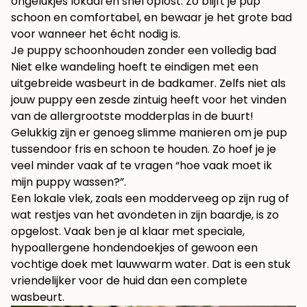
ongelukjes lokaal en snel oplost. Zo blijft je pup
schoon en comfortabel, en bewaar je het grote bad
voor wanneer het écht nodig is.
Je puppy schoonhouden zonder een volledig bad
Niet elke wandeling hoeft te eindigen met een
uitgebreide wasbeurt in de badkamer. Zelfs niet als
jouw puppy een zesde zintuig heeft voor het vinden
van de allergrootste modderplas in de buurt!
Gelukkig zijn er genoeg slimme manieren om je pup
tussendoor fris en schoon te houden. Zo hoef je je
veel minder vaak af te vragen “hoe vaak moet ik
mijn puppy wassen?”.
Een lokale vlek, zoals een modderveeg op zijn rug of
wat restjes van het avondeten in zijn baardje, is zo
opgelost. Vaak ben je al klaar met speciale,
hypoallergene hondendoekjes of gewoon een
vochtige doek met lauwwarm water. Dat is een stuk
vriendelijker voor de huid dan een complete
wasbeurt.