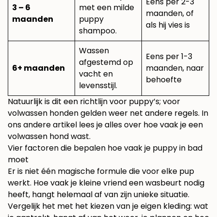
Eens per 2-3
3 – 6
met een milde
maanden, of
maanden
puppy
als hij vies is
shampoo.
Wassen
Eens per 1-3
afgestemd op
6+ maanden
maanden, naar
vacht en
behoefte
levensstijl.
Natuurlijk is dit een richtlijn voor puppy’s; voor
volwassen honden gelden weer net andere regels. In
ons andere artikel lees je alles over
hoe vaak je een
volwassen hond wast
.
Vier factoren die bepalen hoe vaak je puppy in bad
moet
Er is niet één magische formule die voor elke pup
werkt. Hoe vaak je kleine vriend een wasbeurt nodig
heeft, hangt helemaal af van zijn unieke situatie.
Vergelijk het met het kiezen van je eigen kleding: wat