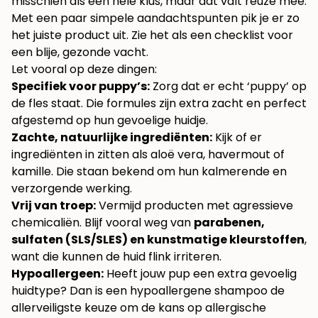
misschien als een hele klus, maar dat valt reuze mee.
Met een paar simpele aandachtspunten pik je er zo
het juiste product uit. Zie het als een checklist voor
een blije, gezonde vacht.
Let vooral op deze dingen:
Specifiek voor puppy’s:
Zorg dat er echt ‘puppy’ op
de fles staat. Die formules zijn extra zacht en perfect
afgestemd op hun gevoelige huidje.
Zachte, natuurlijke ingrediënten:
Kijk of er
ingrediënten in zitten als aloë vera, havermout of
kamille. Die staan bekend om hun kalmerende en
verzorgende werking.
Vrij van troep:
Vermijd producten met agressieve
chemicaliën. Blijf vooral weg van
parabenen,
sulfaten (SLS/SLES) en kunstmatige kleurstoffen
,
want die kunnen de huid flink irriteren.
Hypoallergeen:
Heeft jouw pup een extra gevoelig
huidtype? Dan is een hypoallergene shampoo de
allerveiligste keuze om de kans op allergische