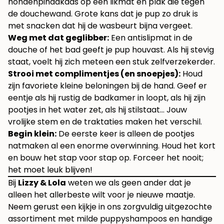
hondenpindakaas op een likmat en plak die tegen
de douchewand. Grote kans dat je pup zo druk is
met snacken dat hij de wasbeurt bijna vergeet.
Weg met dat geglibber:
Een antislipmat in de
douche of het bad geeft je pup houvast. Als hij stevig
staat, voelt hij zich meteen een stuk zelfverzekerder.
Strooi met complimentjes (en snoepjes):
Houd
zijn favoriete kleine beloningen bij de hand. Geef er
eentje als hij rustig de badkamer in loopt, als hij zijn
pootjes in het water zet, als hij stilstaat… Jouw
vrolijke stem en de traktaties maken het verschil.
Begin klein:
De eerste keer is alleen de pootjes
natmaken al een enorme overwinning. Houd het kort
en bouw het stap voor stap op. Forceer het nooit;
het moet leuk blijven!
Bij
Lizzy & Lola
weten we als geen ander dat je
alleen het allerbeste wilt voor je nieuwe maatje.
Neem gerust een kijkje in ons zorgvuldig uitgezochte
assortiment met
milde puppyshampoos en handige