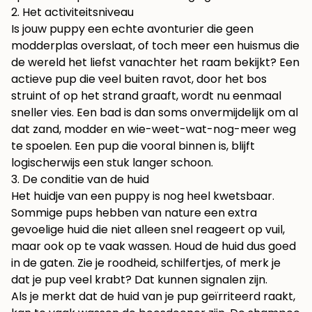
2. Het activiteitsniveau
Is jouw puppy een echte avonturier die geen
modderplas overslaat, of toch meer een huismus die
de wereld het liefst vanachter het raam bekijkt? Een
actieve pup die veel buiten ravot, door het bos
struint of op het strand graaft, wordt nu eenmaal
sneller vies. Een bad is dan soms onvermijdelijk om al
dat zand, modder en wie-weet-wat-nog-meer weg
te spoelen. Een pup die vooral binnen is, blijft
logischerwijs een stuk langer schoon.
3. De conditie van de huid
Het huidje van een puppy is nog heel kwetsbaar.
Sommige pups hebben van nature een extra
gevoelige huid die niet alleen snel reageert op vuil,
maar ook op te vaak wassen. Houd de huid dus goed
in de gaten. Zie je roodheid, schilfertjes, of merk je
dat je pup veel krabt? Dat kunnen signalen zijn.
Als je merkt dat de huid van je pup geïrriteerd raakt,