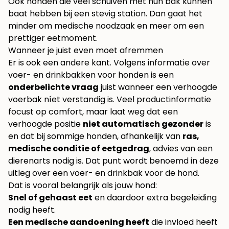
Ook honden die veel schuiven met hun bak kunnen
baat hebben bij een stevig station. Dan gaat het
minder om medische noodzaak en meer om een
prettiger eetmoment.
Wanneer je juist even moet afremmen
Er is ook een andere kant. Volgens informatie over
voer- en drinkbakken voor honden is een
onderbelichte vraag
juist wanneer een verhoogde
voerbak níet verstandig is. Veel productinformatie
focust op comfort, maar laat weg dat een
verhoogde positie
niet automatisch gezonder
is
en dat bij sommige honden, afhankelijk van
ras,
medische conditie of eetgedrag
, advies van een
dierenarts nodig is. Dat punt wordt benoemd in deze
uitleg over een
voer- en drinkbak voor de hond
.
Dat is vooral belangrijk als jouw hond:
Snel of gehaast eet
en daardoor extra begeleiding
nodig heeft.
Een medische aandoening heeft
die invloed heeft