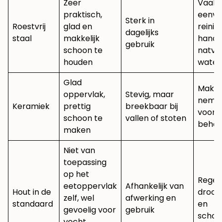
Zeer
Vaak
praktisch,
eenvo
Sterk in
Roestvrij
glad en
reinig
dagelijks
staal
makkelijk
handig
gebruik
schoon te
natvo
houden
water
Glad
Makkel
oppervlak,
Stevig, maar
nemen
Keramiek
prettig
breekbaar bij
voorzi
schoon te
vallen of stoten
behan
maken
Niet van
toepassing
op het
Regel
eetoppervlak
Afhankelijk van
Hout in de
droog
zelf, wel
afwerking en
standaard
en
gevoelig voor
gebruik
scho
vocht