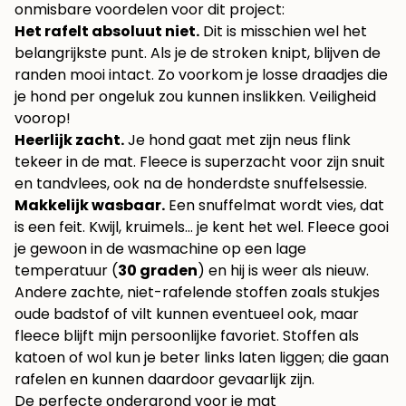
onmisbare voordelen voor dit project:
Het rafelt absoluut niet.
Dit is misschien wel het
belangrijkste punt. Als je de stroken knipt, blijven de
randen mooi intact. Zo voorkom je losse draadjes die
je hond per ongeluk zou kunnen inslikken. Veiligheid
voorop!
Heerlijk zacht.
Je hond gaat met zijn neus flink
tekeer in de mat. Fleece is superzacht voor zijn snuit
en tandvlees, ook na de honderdste snuffelsessie.
Makkelijk wasbaar.
Een snuffelmat wordt vies, dat
is een feit. Kwijl, kruimels… je kent het wel. Fleece gooi
je gewoon in de wasmachine op een lage
temperatuur (
30 graden
) en hij is weer als nieuw.
Andere zachte, niet-rafelende stoffen zoals stukjes
oude badstof of vilt kunnen eventueel ook, maar
fleece blijft mijn persoonlijke favoriet. Stoffen als
katoen of wol kun je beter links laten liggen; die gaan
rafelen en kunnen daardoor gevaarlijk zijn.
De perfecte ondergrond voor je mat