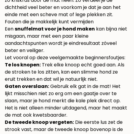
zo kriskras door de mat heen. Zo verdeel je de
dichtheid veel beter en voorkom je dat je aan het
einde met een scheve mat of lege plekken zit.
Fouten die je makkelijk kunt vermijden
Een
snuffelmat voor je hond maken
kan bijna niet
misgaan, maar met een paar kleine
aandachtspunten wordt je eindresultaat zóveel
beter en veiliger.
Let vooral op deze veelgemaakte beginnersfoutjes:
Te los knopen:
Trek elke knoop echt goed aan. Als
de stroken te los zitten, kan een slimme hond ze
eruit trekken en dat wil je natuurlijk niet.
Gaten overslaan:
Gebruik elk gat in de mat! Het
lijkt misschien niet zo erg om een gaatje over te
slaan, maar je hond merkt die kale plek direct op.
Het is niet alleen minder uitdagend, maar het maakt
de mat ook kwetsbaarder.
De tweede knoop vergeten:
Die eerste lus zet de
strook vast, maar de tweede knoop bovenop is de