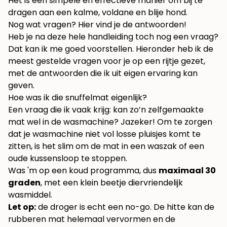
Het is een simpele en effectieve manier om bij te
dragen aan een kalme, voldane en blije hond.
Nog wat vragen? Hier vind je de antwoorden!
Heb je na deze hele handleiding toch nog een vraag?
Dat kan ik me goed voorstellen. Hieronder heb ik de
meest gestelde vragen voor je op een rijtje gezet,
met de antwoorden die ik uit eigen ervaring kan
geven.
Hoe was ik die snuffelmat eigenlijk?
Een vraag die ik vaak krijg: kan zo’n zelfgemaakte
mat wel in de wasmachine? Jazeker! Om te zorgen
dat je wasmachine niet vol losse pluisjes komt te
zitten, is het slim om de mat in een waszak of een
oude kussensloop te stoppen.
Was 'm op een koud programma, dus
maximaal 30
graden
, met een klein beetje diervriendelijk
wasmiddel.
Let op:
de droger is echt een no-go. De hitte kan de
rubberen mat helemaal vervormen en de