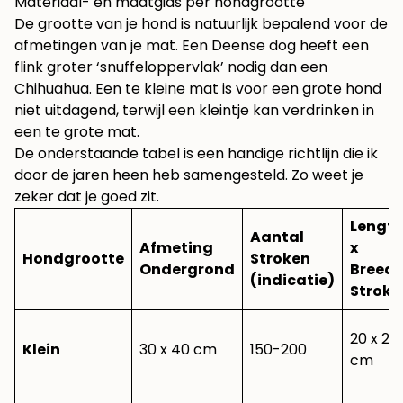
Materiaal- en maatgids per hondgrootte
De grootte van je hond is natuurlijk bepalend voor de
afmetingen van je mat. Een Deense dog heeft een
flink groter ‘snuffeloppervlak’ nodig dan een
Chihuahua. Een te kleine mat is voor een grote hond
niet uitdagend, terwijl een kleintje kan verdrinken in
een te grote mat.
De onderstaande tabel is een handige richtlijn die ik
door de jaren heen heb samengesteld. Zo weet je
zeker dat je goed zit.
Lengte
Aantal
Afmeting
x
Hondgrootte
Stroken
Ondergrond
Breedt
(indicatie)
Stroke
20 x 2,5
Klein
30 x 40 cm
150-200
cm