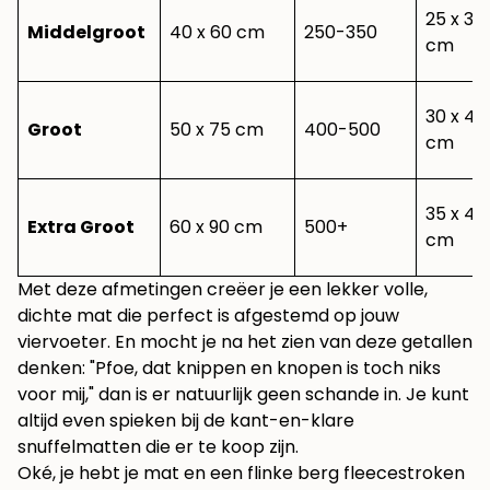
25 x 3
Middelgroot
40 x 60 cm
250-350
cm
30 x 4
Groot
50 x 75 cm
400-500
cm
35 x 4
Extra Groot
60 x 90 cm
500+
cm
Met deze afmetingen creëer je een lekker volle,
dichte mat die perfect is afgestemd op jouw
viervoeter. En mocht je na het zien van deze getallen
denken: "Pfoe, dat knippen en knopen is toch niks
voor mij," dan is er natuurlijk geen schande in. Je kunt
altijd even spieken bij de kant-en-klare
snuffelmatten
die er te koop zijn.
Oké, je hebt je mat en een flinke berg fleecestroken