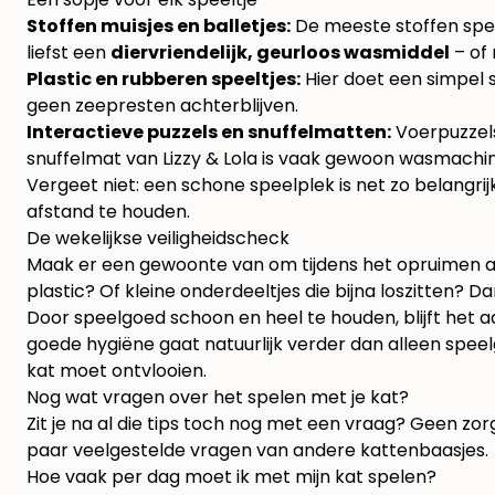
Stoffen muisjes en balletjes:
De meeste stoffen spee
liefst een
diervriendelijk, geurloos wasmiddel
– of 
Plastic en rubberen speeltjes:
Hier doet een simpel s
geen zeepresten achterblijven.
Interactieve puzzels en snuffelmatten:
Voerpuzzels
snuffelmat van Lizzy & Lola is vaak gewoon wasmachin
Vergeet niet: een schone speelplek is net zo belangri
afstand te houden.
De wekelijkse veiligheidscheck
Maak er een gewoonte van om tijdens het opruimen alle
plastic? Of kleine onderdeeltjes die bijna loszitten? Da
Door speelgoed schoon en heel te houden, blijft het aa
goede hygiëne gaat natuurlijk verder dan alleen speel
kat moet ontvlooien
.
Nog wat vragen over het spelen met je kat?
Zit je na al die tips toch nog met een vraag? Geen zor
paar veelgestelde vragen van andere kattenbaasjes.
Hoe vaak per dag moet ik met mijn kat spelen?