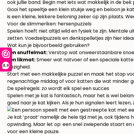
ook jullie band. Begin met iets wat makkelijk in de bek
Gooi het speeltje een klein stukje weg en beloon je kat
is een kleine, lekkere beloning zeker op zijn plaats. 
Voor de slimmeriken: hersenpuzzels
Spelen hoeft niet altijd wild en fysiek te zijn. Menta
zetten. Voedselpuzzels en denkspelletjes zijn hier idea
Wat kun je bijvoorbeeld gebruiken?
Een snuffelmat:
Verstop wat onweerstaanbare snoepje
Een likmat:
Smeer wat natvoer of een speciale katten
8,9
bezigheid.
Start met een makkelijke puzzel en maak het stap voor 
regenachtige middag of voor katten die wat minder go
De spelregels: zo wordt elk spel een succes
Spelen met je kat is fantastisch, maar het is wel belan
goed naar je kat kijken. Als je hun signalen leert lezen,
Je kat ‘praat’ namelijk de hele tijd met je, ook tijdens
opwinding. Maar let op: een snel zwiepende staart en or
voor een kleine pauze.