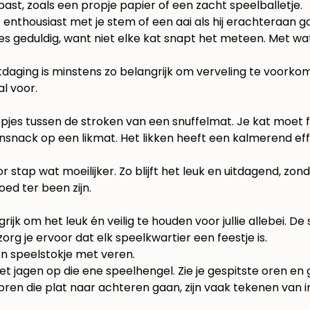
 past, zoals een propje papier of een zacht speelballetje.
 enthousiast met je stem of een aai als hij erachteraan gaa
Wees geduldig, want niet elke kat snapt het meteen. Met wa
le uitdaging is minstens zo belangrijk om verveling te voo
al voor.
s tussen de stroken van een snuffelmat. Je kat moet fli
snack op een likmat. Het likken heeft een kalmerend ef
stap wat moeilijker. Zo blijft het leuk en uitdagend, zond
ed ter been zijn.
grijk om het leuk én veilig te houden voor jullie allebei. 
 zorg je ervoor dat elk speelkwartier een feestje is.
 het jagen op die ene speelhengel. Zie je gespitste oren en 
en die plat naar achteren gaan, zijn vaak tekenen van irri