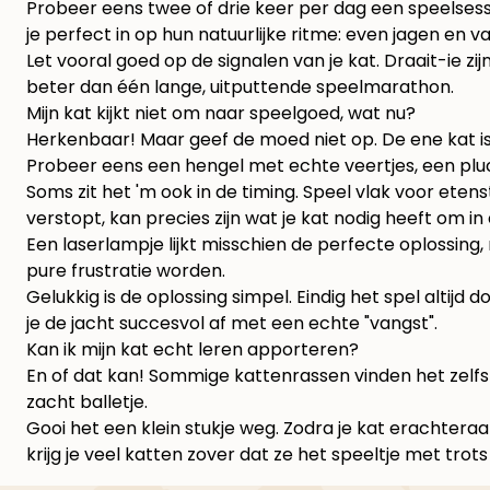
Probeer eens twee of drie keer per dag een speelses
je perfect in op hun natuurlijke ritme: even jagen en 
Let vooral goed op de signalen van je kat. Draait-ie z
beter dan één lange, uitputtende speelmarathon.
Mijn kat kijkt niet om naar speelgoed, wat nu?
Herkenbaar! Maar geef de moed niet op. De ene kat is 
Probeer eens een hengel met echte veertjes, een pluche
Soms zit het 'm ook in de timing. Speel vlak voor etens
verstopt, kan precies zijn wat je kat nodig heeft om i
Een laserlampje lijkt misschien de perfecte oplossing,
pure frustratie worden.
Gelukkig is de oplossing simpel. Eindig het spel altijd d
je de jacht succesvol af met een echte "vangst".
Kan ik mijn kat echt leren apporteren?
En of dat kan! Sommige kattenrassen vinden het zelfs f
zacht balletje.
Gooi het een klein stukje weg. Zodra je kat erachtera
krijg je veel katten zover dat ze het speeltje met tr