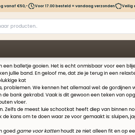
ng vanaf €50,-
Voor 17.00 besteld = vandaag verzonden
Veilig
 een balletje gooien. Het is echt onmisbaar voor een blije
 jullie band. En geloof me, dat zie je terug in een relaxter
lukkige kat
ja, problemen. We kennen het allemaal wel: de gordijnen 
aan de bank gekrabd. Vaak is dit gewoon een teken van op
. Zelfs de meest luie schootkat heeft diep van binnen no
jk de kans om te doen waar ze voor gemaakt is: sluipen, j
en goed
game voor katten
houdt ze niet alleen fit en op 