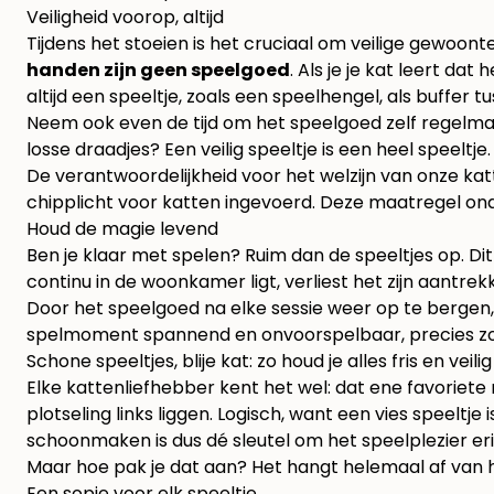
Veiligheid voorop, altijd
Tijdens het stoeien is het cruciaal om veilige gewoont
handen zijn geen speelgoed
. Als je je kat leert dat
altijd een speeltje, zoals een speelhengel, als buffer tu
Neem ook even de tijd om het speelgoed zelf regelmat
losse draadjes? Een veilig speeltje is een heel speeltje.
De verantwoordelijkheid voor het welzijn van onze kat
chipplicht voor katten ingevoerd. Deze maatregel on
Houd de magie levend
Ben je klaar met spelen? Ruim dan de speeltjes op. Dit 
continu in de woonkamer ligt, verliest het zijn aantre
Door het speelgoed na elke sessie weer op te bergen, bli
spelmoment spannend en onvoorspelbaar, precies zoal
Schone speeltjes, blije kat: zo houd je alles fris en veilig
Elke kattenliefhebber kent het wel: dat ene favoriete m
plotseling links liggen. Logisch, want een vies speelt
schoonmaken is dus dé sleutel om het speelplezier er
Maar hoe pak je dat aan? Het hangt helemaal af van h
Een sopje voor elk speeltje