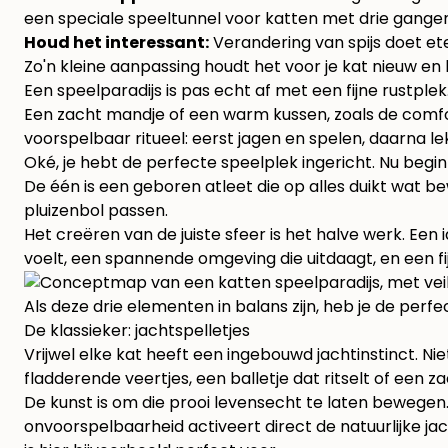
een speciale
speeltunnel voor katten met drie gange
Houd het interessant:
Verandering van spijs doet ete
Zo'n kleine aanpassing houdt het voor je kat nieuw en
Een speelparadijs is pas echt af met een fijne rustple
Een zacht mandje of een warm kussen, zoals de comfort
voorspelbaar ritueel: eerst jagen en spelen, daarna l
Oké, je hebt de perfecte speelplek ingericht. Nu begin
De één is een geboren atleet die op alles duikt wat bew
pluizenbol passen.
Het creëren van de juiste sfeer is het halve werk. Een 
voelt, een spannende omgeving die uitdaagt, en een fi
Als deze drie elementen in balans zijn, heb je de perfe
De klassieker: jachtspelletjes
Vrijwel elke kat heeft een ingebouwd jachtinstinct. N
fladderende veertjes, een balletje dat ritselt of een za
De kunst is om die prooi levensecht te laten bewegen. 
onvoorspelbaarheid activeert direct de natuurlijke jac