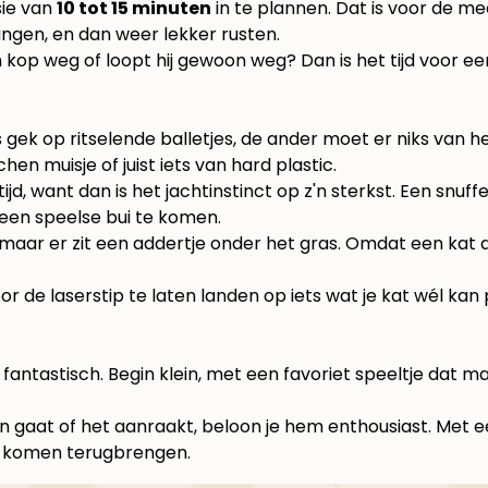
sie van
10 tot 15 minuten
in te plannen. Dat is voor de 
vangen, en dan weer lekker rusten.
ijn kop weg of loopt hij gewoon weg? Dan is het tijd voor e
gek op ritselende balletjes, de ander moet er niks van h
n muisje of juist iets van hard plastic.
tijd, want dan is het jachtinstinct op z'n sterkst. Een snu
n een speelse bui te komen.
 maar er zit een addertje onder het gras. Omdat een kat d
oor de laserstip te laten landen op iets wat je kat wél kan 
antastisch. Begin klein, met een favoriet speeltje dat mak
an gaat of het aanraakt, beloon je hem enthousiast. Met 
ots komen terugbrengen.