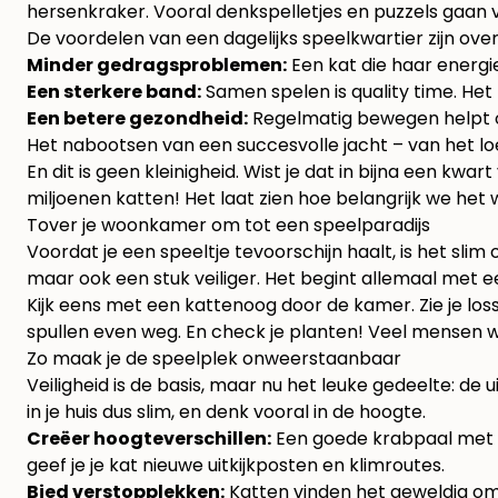
hersenkraker. Vooral denkspelletjes en puzzels gaan 
De voordelen van een dagelijks speelkwartier zijn overd
Minder gedragsproblemen:
Een kat die haar energie
Een sterkere band:
Samen spelen is quality time. Het
Een betere gezondheid:
Regelmatig bewegen helpt ov
Het nabootsen van een succesvolle jacht – van het loe
En dit is geen kleinigheid. Wist je dat in bijna een kw
miljoenen katten! Het laat zien hoe belangrijk we het
Tover je woonkamer om tot een speelparadijs
Voordat je een speeltje tevoorschijn haalt, is het sl
maar ook een stuk veiliger. Het begint allemaal met ee
Kijk eens met een kattenoog door de kamer. Zie je los
spullen even weg. En check je planten! Veel mensen we
Zo maak je de speelplek onweerstaanbaar
Veiligheid is de basis, maar nu het leuke gedeelte: de
in je huis dus slim, en denk vooral in de hoogte.
Creëer hoogteverschillen:
Een goede krabpaal met v
geef je je kat nieuwe uitkijkposten en klimroutes.
Bied verstopplekken:
Katten vinden het geweldig om 