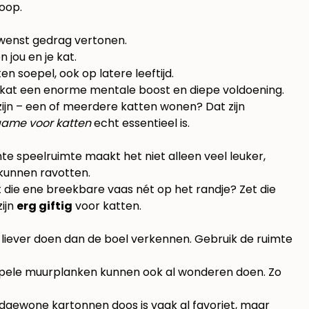
oop.
gewenst gedrag vertonen.
jou en je kat.
soepel, ook op latere leeftijd.
je kat een enorme mentale boost en diepe voldoening.
ijn – een of meerdere katten wonen? Dat zijn
ame voor katten
echt essentieel is.
hte speelruimte maakt het niet alleen veel leuker,
 kunnen ravotten.
t die ene breekbare vaas nét op het randje? Zet die
zijn
erg giftig
voor katten.
ts liever doen dan de boel verkennen. Gebruik de ruimte
mpele muurplanken kunnen ook al wonderen doen. Zo
odgewone kartonnen doos is vaak al favoriet, maar