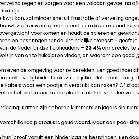
verveling tegen en zorgen voor een voldaan gevoel na afl
uidelijk:
 kwijt kan, zal minder snel uit frustratie of verveling on
 bouwt vertrouwen op en creëert een diepere band tussen 
ergewicht voorkomen en houdt de spieren en gewrichten 
ren en bespringen tot de uiteindelijke ‘vangst’ – geeft 
art van de Nederlandse huishoudens –
23,4%
om precies te z
 welzijn van onze huisdieren vinden, en waarom een goed
g
im om even de omgeving voor te bereiden. Een goed ingeric
n snelle 'veiligheidscheck', zodat jullie allebei onbezorgd
se kabels waar een pootje in verstrikt kan raken? Of staa
ten het niet, maar kamerplanten als lelies of aloë vera 
 uitdaging! Katten zijn geboren klimmers en jagers die nie
erschillende plateaus is goud waard. Maar een paar si
hun 'prooi' vanuit een hinderlaag te bespringen. Een do