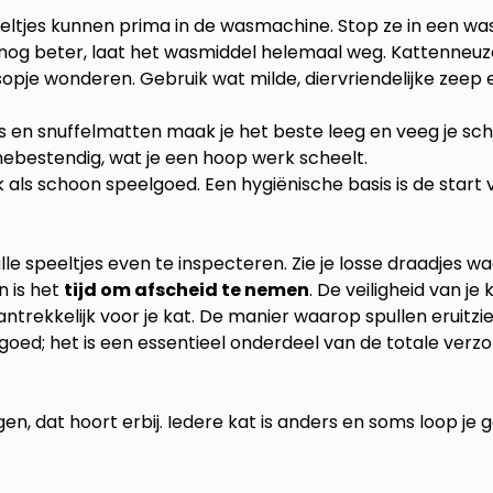
ltjes kunnen prima in de wasmachine. Stop ze in een was
nog beter, laat het wasmiddel helemaal weg. Kattenneuze
opje wonderen. Gebruik wat milde, diervriendelijke zeep 
 en snuffelmatten maak je het beste leeg en veeg je sc
ebestendig, wat je een hoop werk scheelt.
jk als schoon speelgoed. Een hygiënische basis is de sta
 speeltjes even te inspecteren. Zie je losse draadjes waa
n is het
tijd om afscheid te nemen
. De veiligheid van je
ntrekkelijk voor je kat. De manier waarop spullen eruitzi
goed; het is een essentieel onderdeel van de totale verzo
gen, dat hoort erbij. Iedere kat is anders en soms loop j