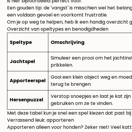
is hier bijvoorbeeld perfect voor.
Een gouden tip: de 'vangst' is misschien wel het belang
een voldaan gevoel en voorkomt frustratie.
Om je op weg te helpen, heb ik een handig overzicht g
Overzicht van speltypes en benodigdheden
Speltype
Omschrijving
Simuleer een prooi om het jachtinst
Jachtspel
prikkelen.
Gooi een klein object weg en moed
Apporteerspel
terug te brengen.
Verstop snoepjes en laat je kat zij
Hersenpuzzel
gebruiken om ze te vinden.
Met deze tabel kun je snel een spel kiezen dat past bij d
Verrassend leuk: apporteren
Apporteren alleen voor honden? Zeker niet! Veel katten