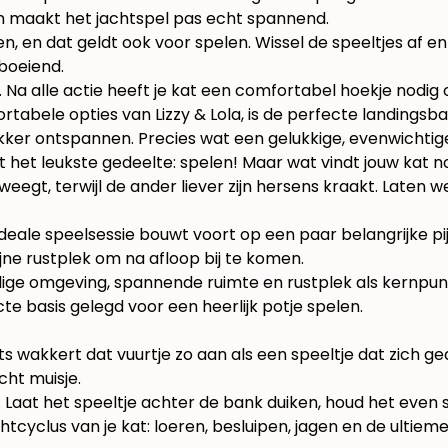
n
maakt het jachtspel pas echt spannend.
n, en dat geldt ook voor spelen. Wissel de speeltjes af en
 boeiend.
k. Na alle actie heeft je kat een comfortabel hoekje nodig
abele opties van Lizzy & Lola, is de perfecte landingsbaa
ekker ontspannen. Precies wat een gelukkige, evenwichtige
t het leukste gedeelte: spelen! Maar wat vindt jouw kat no
eegt, terwijl de ander liever zijn hersens kraakt. Laten we
ideale speelsessie bouwt voort op een paar belangrijke pijl
jne rustplek om na afloop bij te komen.
cte basis gelegd voor een heerlijk potje spelen.
iets wakkert dat vuurtje zo aan als een speeltje dat zich
cht muisje.
Laat het speeltje achter de bank duiken, houd het even st
htcyclus van je kat: loeren, besluipen, jagen en de ultiem