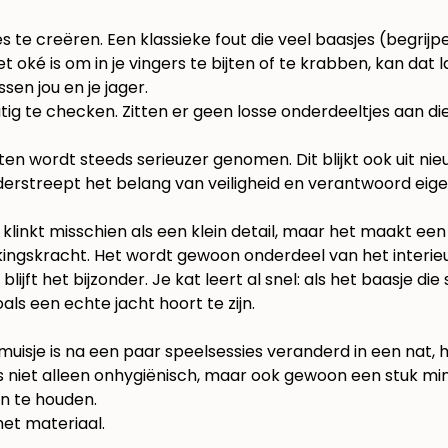
es te creëren. Een klassieke fout die veel baasjes (begrij
 het oké is om in je vingers te bijten of te krabben, kan dat
ssen jou en je jager.
ig te checken. Zitten er geen losse onderdeeltjes aan d
ten wordt steeds serieuzer genomen. Dit blijkt ook uit n
derstreept het belang van veiligheid en verantwoord eig
klinkt misschien als een klein detail, maar het maakt een w
kkingskracht. Het wordt gewoon onderdeel van het interieu
jft het bijzonder. Je kat leert al snel: als het baasje die 
s een echte jacht hoort te zijn.
uisje is na een paar speelsessies veranderd in een nat, ha
je is niet alleen onhygiënisch, maar ook gewoon een stuk 
in te houden.
et materiaal.