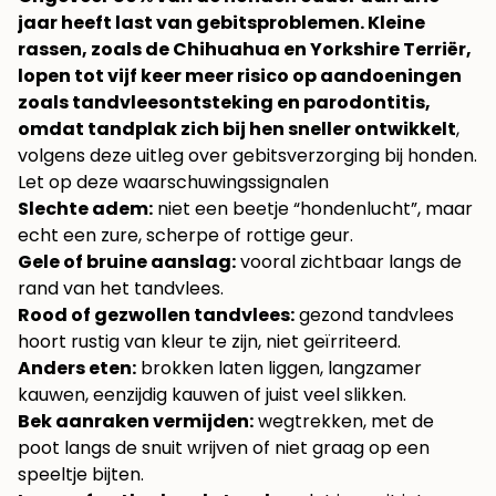
jaar heeft last van gebitsproblemen. Kleine
rassen, zoals de Chihuahua en Yorkshire Terriër,
lopen tot vijf keer meer risico op aandoeningen
zoals tandvleesontsteking en parodontitis,
omdat tandplak zich bij hen sneller ontwikkelt
,
volgens deze uitleg over
gebitsverzorging bij honden
.
Let op deze waarschuwingssignalen
Slechte adem:
niet een beetje “hondenlucht”, maar
echt een zure, scherpe of rottige geur.
Gele of bruine aanslag:
vooral zichtbaar langs de
rand van het tandvlees.
Rood of gezwollen tandvlees:
gezond tandvlees
hoort rustig van kleur te zijn, niet geïrriteerd.
Anders eten:
brokken laten liggen, langzamer
kauwen, eenzijdig kauwen of juist veel slikken.
Bek aanraken vermijden:
wegtrekken, met de
poot langs de snuit wrijven of niet graag op een
speeltje bijten.