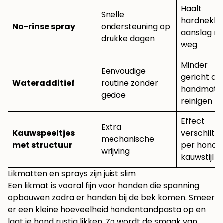
Haalt
Snelle
hardnekki
No-rinse spray
ondersteuning op
aanslag ni
drukke dagen
weg
Minder
Eenvoudige
gericht da
Wateradditief
routine zonder
handmati
gedoe
reinigen
Effect
Extra
Kauwspeeltjes
verschilt
mechanische
met structuur
per hond 
wrijving
kauwstijl
Likmatten en sprays zijn juist slim
Een likmat is vooral fijn voor honden die spanning
opbouwen zodra er handen bij de bek komen. Smeer
er een kleine hoeveelheid hondentandpasta op en
laat je hond rustig likken. Zo wordt de smaak van