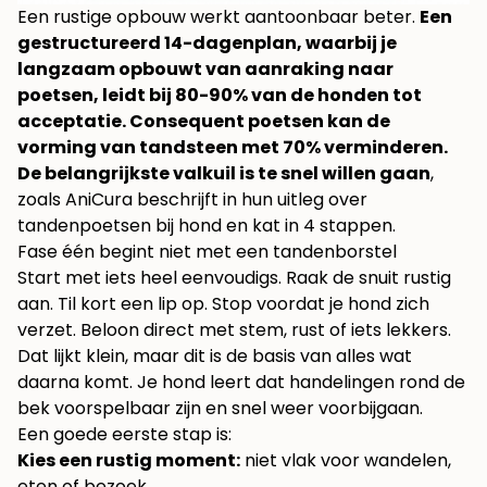
Een rustige opbouw werkt aantoonbaar beter.
Een
gestructureerd 14-dagenplan, waarbij je
langzaam opbouwt van aanraking naar
poetsen, leidt bij 80-90% van de honden tot
acceptatie. Consequent poetsen kan de
vorming van tandsteen met 70% verminderen.
De belangrijkste valkuil is te snel willen gaan
,
zoals AniCura beschrijft in hun uitleg over
tandenpoetsen bij hond en kat in 4 stappen
.
Fase één begint niet met een tandenborstel
Start met iets heel eenvoudigs. Raak de snuit rustig
aan. Til kort een lip op. Stop voordat je hond zich
verzet. Beloon direct met stem, rust of iets lekkers.
Dat lijkt klein, maar dit is de basis van alles wat
daarna komt. Je hond leert dat handelingen rond de
bek voorspelbaar zijn en snel weer voorbijgaan.
Een goede eerste stap is:
Kies een rustig moment:
niet vlak voor wandelen,
eten of bezoek.