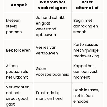
Waarom het
Beter
Aanpak
vaak misgaat
alternatief
Je hond schrikt
Meteen
Begin met
en gaat
stevig
aanraking en
weerstand
poetsen
smaak
opbouwen
Korte sessies
Verlies van
Bek forceren
met vrijwillige
vertrouwen
medewerking
Alleen
Koppel het
Geen
poetsen als
aan een vast
voorspelbaarheid
het uitkomt
moment
Verwachten
Denk in fases,
dat het
Frustratie bij
niet in één
direct goed
mens en hond
einddoel
gaat