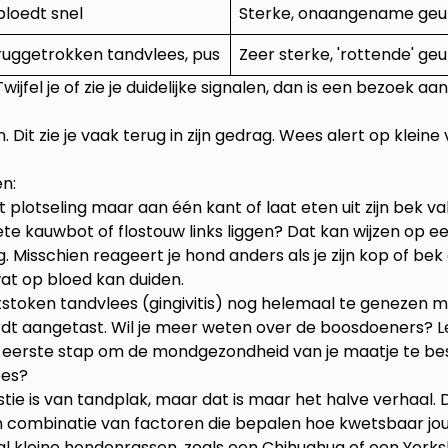
 bloedt snel
Sterke, onaangename geu
ruggetrokken tandvlees, pus
Zeer sterke, 'rottende' geu
jfel je of zie je duidelijke signalen, dan is een bezoek aan
. Dit zie je vaak terug in zijn gedrag. Wees alert op klei
n:
t plotseling maar aan één kant of laat eten uit zijn bek val
iete kauwbot of flostouw links liggen? Dat kan wijzen op e
g. Misschien reageert je hond anders als je zijn kop of bek
wat op bloed kan duiden.
tstoken tandvlees (gingivitis) nog helemaal te genezen met
rdt aangetast. Wil je meer weten over de boosdoeners? Le
 eerste stap om de mondgezondheid van je maatje te b
ees?
e is van tandplak, maar dat is maar het halve verhaal. D
en combinatie van factoren die bepalen hoe kwetsbaar jou
al kleine hondenrassen, zoals een Chihuahua of een Yorksh