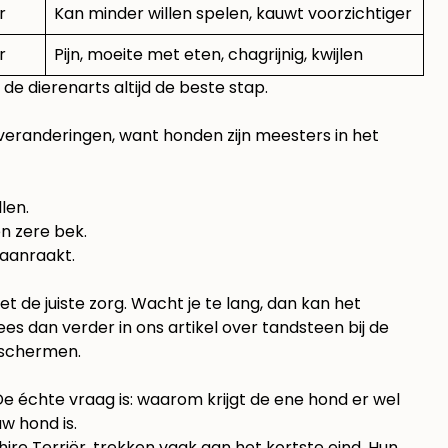
r
Kan minder willen spelen, kauwt voorzichtiger
r
Pijn, moeite met eten, chagrijnig, kwijlen
 de dierenarts altijd de beste stap.
ne veranderingen, want honden zijn meesters in het
len.
en zere bek.
 aanraakt.
 de juiste zorg. Wacht je te lang, dan kan het
es dan verder in ons artikel over
tandsteen bij de
eschermen.
e échte vraag is: waarom krijgt de ene hond er wel
w hond is.
ire Terriër, trekken vaak aan het kortste eind. Hun