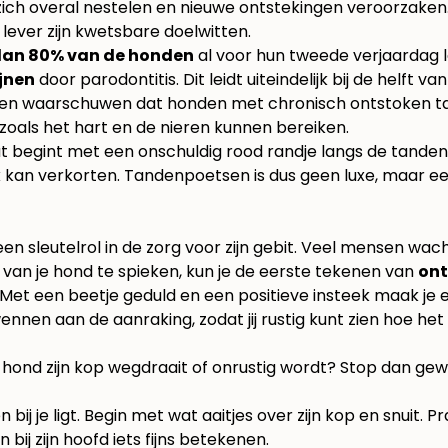
ich overal nestelen en nieuwe ontstekingen veroorzake
e lever zijn kwetsbare doelwitten.
dan 80% van de honden
al voor hun tweede verjaardag l
jnen
door parodontitis. Dit leidt uiteindelijk bij de helft 
ronnen waarschuwen dat honden met chronisch ontstoken 
oals het hart en de nieren kunnen bereiken.
at begint met een onschuldig rood randje langs de tanden
ink kan verkorten. Tandenpoetsen is dus geen luxe, maar 
k een sleutelrol in de zorg voor zijn gebit. Veel mensen w
ek van je hond te spieken, kun je de eerste tekenen van
ont
Met een beetje geduld en een positieve insteek maak je e
wennen aan de aanraking, zodat jij rustig kunt zien hoe het 
 je hond zijn kop wegdraait of onrustig wordt? Stop dan g
 je ligt. Begin met wat aaitjes over zijn kop en snuit. Pr
bij zijn hoofd iets fijns betekenen.