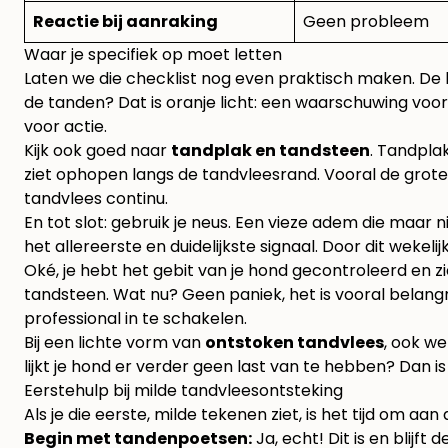
Reactie bij aanraking
Geen probleem
Waar je specifiek op moet letten
Laten we die checklist nog even praktisch maken. De kle
de tanden? Dat is oranje licht: een waarschuwing voor 
voor actie.
Kijk ook goed naar
tandplak en tandsteen
. Tandplak
ziet ophopen langs de tandvleesrand. Vooral de grote 
tandvlees continu.
En tot slot: gebruik je neus. Een vieze adem die maar ni
het allereerste en duidelijkste signaal. Door dit wek
Oké, je hebt het gebit van je hond gecontroleerd en zi
tandsteen. Wat nu? Geen paniek, het is vooral belang
professional in te schakelen.
Bij een lichte vorm van
ontstoken tandvlees
, ook we
lijkt je hond er verder geen last van te hebben? Dan
Eerstehulp bij milde tandvleesontsteking
Als je die eerste, milde tekenen ziet, is het tijd om
Begin met tandenpoetsen:
Ja, echt! Dit is en blij