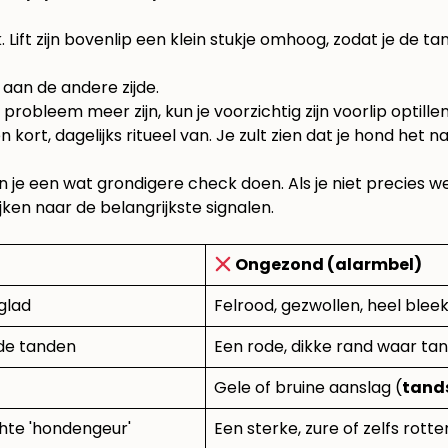
. Lift zijn bovenlip een klein stukje omhoog, zodat je de 
aan de andere zijde.
 probleem meer zijn, kun je voorzichtig zijn voorlip optill
 kort, dagelijks ritueel van. Je zult zien dat je hond het 
e een wat grondigere check doen. Als je niet precies wee
jken naar de belangrijkste signalen.
Ongezond (alarmbel)
glad
Felrood, gezwollen, heel bleek
 de tanden
Een rode, dikke rand waar t
Gele of bruine aanslag (
tand
chte 'hondengeur'
Een sterke, zure of zelfs rott