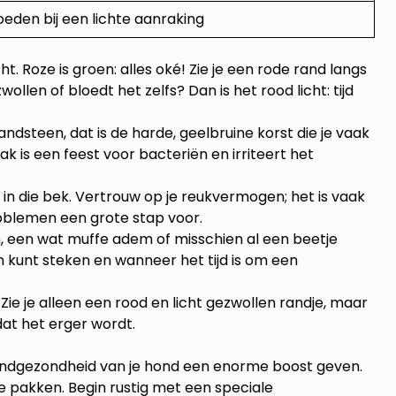
oeden bij een lichte aanraking
. Roze is groen: alles oké! Zie je een rode rand langs
len of bloedt het zelfs? Dan is het rood licht: tijd
andsteen, dat is de harde, geelbruine korst die je vaak
k is een feest voor bacteriën en irriteert het
 is in die bek. Vertrouw op je reukvermogen; het is vaak
problemen een grote stap voor.
en, een wat muffe adem of misschien al een beetje
 kunt steken en wanneer het tijd is om een
 Zie je alleen een rood en licht gezwollen randje, maar
dat het erger wordt.
de mondgezondheid van je hond een enorme boost geven.
te pakken. Begin rustig met een speciale