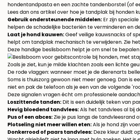
hondentandpasta en een zachte tandenborstel (of een
Lees dan ons artikel over hoe je
tandplak bij honden k
Gebruik ondersteunende middelen:
Er zijn special
helpen de schadelijke bacteriën te verminderen en de
Laat je hond kauwen:
Geef veilige kauwsnacks of sp
helpt om tandplak mechanisch te verwijderen. Zie het 
Deze handige beslisboom helpt je om snel te bepalen 
Zoals je ziet, kun je milde klachten zoals een lichte 
De rode vlaggen: wanneer moet je de dierenarts bell
Soms is thuiszorg gewoon niet meer genoeg. Dan is een
niet en pak de telefoon als je een van de volgende 'rod
Deze signalen vragen écht om professionele aandach
Loszittende tanden:
Dit is een duidelijk teken van p
Hevig bloedend tandvlees:
Als het tandvlees al bij 
Pus of een abces:
Zie je pus langs de tandvleesrand of
Plotseling niet meer willen eten:
Als je hond zijn voer
Donkerrood of paars tandvlees:
Deze kleur duidt op 
Wacht alsjeblieft niet te lang met hulp zoeken. Het is 