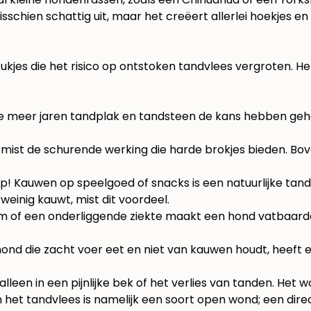
isschien schattig uit, maar het creëert allerlei hoekjes 
tukjes die het risico op ontstoken tandvlees vergroten. H
, hoe meer jaren tandplak en tandsteen de kans hebben ge
, mist de schurende werking die harde brokjes bieden. Bove
! Kauwen op speelgoed of snacks is een natuurlijke tand
einig kauwt, mist dit voordeel.
f een onderliggende ziekte maakt een hond vatbaarder v
 hond die zacht voer eet en niet van kauwen houdt, heeft e
lleen in een pijnlijke bek of het verlies van tanden. Het
n het tandvlees is namelijk een soort open wond; een dir