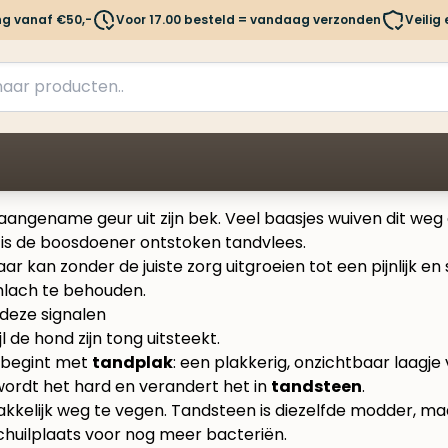
ng vanaf €50,-
Voor 17.00 besteld = vandaag verzonden
Veilig
naangename geur uit zijn bek. Veel baasjes wuiven dit weg
stal is de boosdoener ontstoken tandvlees.
 kan zonder de juiste zorg uitgroeien tot een pijnlijk en
imlach te behouden.
 deze signalen
t begint met
tandplak
: een plakkerig, onzichtbaar laagje
 wordt het hard en verandert het in
tandsteen
.
Makkelijk weg te vegen. Tandsteen is diezelfde modder, m
schuilplaats voor nog meer bacteriën.