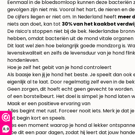
Eenmaal in de bloedsomloop kunnen deze bacteriën z
gevolgen zijn niet mis. Vooral het hart, de nieren en d
De cijfers liegen er niet om. In Nederland heeft
meer 
niets aan doet, kan tot
30% van het kaakbot verdwi
De risico’s stoppen niet bij de bek. Nederlandse b
hebben, omdat bacteriën uit de mond vitale organen z
Dit laat wel zien hoe belangrijk goede mondzorg is. W
levenskwaliteit en zelfs de levensduur van je hond fl
hondenleven.
Hoe je zelf het gebit van je hond controleert
Als baasje ken jij je hond het beste. Je speelt dan oo
eigenlijk al te laat. Door regelmatig zelf even in de b
Geen zorgen, dit hoeft echt geen gevecht te worden. 
of een borstelbeurt. Het doel is simpel: je hond laten 
Maak er een positieve ervaring van
Alles begint met rust. Forceer nooit iets. Merk je dat
het begin kort en speels.
Kies een moment waarop je hond al lekker ontspannen bij
8,9
Doe dit een paar dagen, zodat hij leert dat jouw handen 