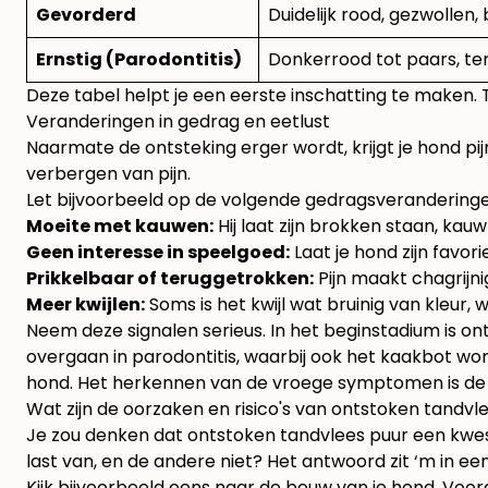
Gevorderd
Duidelijk rood, gezwollen,
Ernstig (Parodontitis)
Donkerrood tot paars, te
Deze tabel helpt je een eerste inschatting te maken. Twi
Veranderingen in gedrag en eetlust
Naarmate de ontsteking erger wordt, krijgt je hond pijn
verbergen van pijn.
Let bijvoorbeeld op de volgende gedragsveranderinge
Moeite met kauwen:
Hij laat zijn brokken staan, kauw
Geen interesse in speelgoed:
Laat je hond zijn favor
Prikkelbaar of teruggetrokken:
Pijn maakt chagrijni
Meer kwijlen:
Soms is het kwijl wat bruinig van kleur, 
Neem deze signalen serieus. In het beginstadium is on
overgaan in parodontitis, waarbij ook het kaakbot wo
hond
. Het herkennen van de vroege symptomen is de
Wat zijn de oorzaken en risico's van ontstoken tandvl
Je zou denken dat ontstoken tandvlees puur een kwesti
last van, en de andere niet? Het antwoord zit ‘m in e
Kijk bijvoorbeeld eens naar de bouw van je hond. Voor