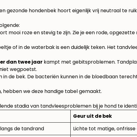
en gezonde hondenbek hoort eigenlijk vrij neutraal te rui
volgende:
t mooi roze en stevig te zijn. Zie je een rode, opgezette
je of in de waterbak is een duidelijk teken. Het tandvlees
r dan twee jaar
kampt met gebitsproblemen. Tandplak
niet wegpoetst.
m in de bek. De bacteriën kunnen in de bloedbaan terec
n, hebben we deze handige tabel gemaakt.
ende stadia van tandvleesproblemen bij je hond te identi
Geur uit de bek
n langs de tandrand
Lichte tot matige, onfrisse