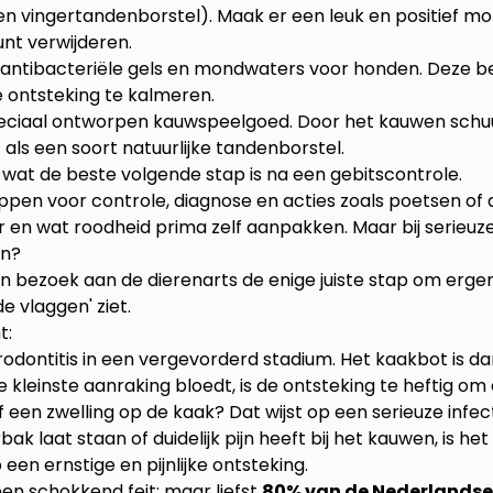
 vingertandenborstel). Maak er een leuk en positief mom
unt verwijderen
.
e antibacteriële gels en mondwaters voor honden. Deze be
 ontsteking te kalmeren.
eciaal ontworpen kauwspeelgoed. Door het kauwen schuur
als een soort natuurlijke tandenborstel.
wat de beste volgende stap is na een gebitscontrole.
geur en wat roodheid prima zelf aanpakken. Maar bij serieu
en?
 bezoek aan de dierenarts de enige juiste stap om erger 
e vlaggen' ziet.
t:
arodontitis in een vergevorderd stadium. Het kaakbot is da
de kleinste aanraking bloedt, is de ontsteking te heftig om
 een zwelling op de kaak? Dat wijst op een serieuze infect
bak laat staan of duidelijk pijn heeft bij het kauwen, is het
een ernstige en pijnlijke ontsteking.
een schokkend feit: maar liefst
80% van de Nederlandse