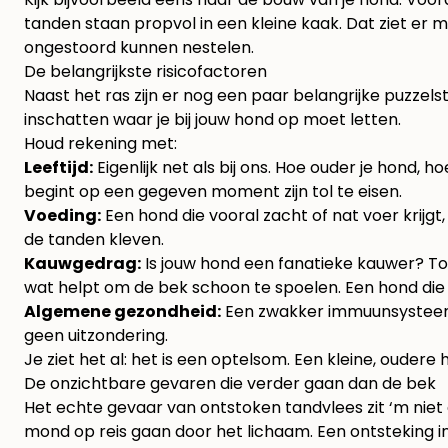
tanden staan propvol in een kleine kaak. Dat ziet er m
ongestoord kunnen nestelen.
De belangrijkste risicofactoren
Naast het ras zijn er nog een paar belangrijke puzzels
inschatten waar je bij jouw hond op moet letten.
Houd rekening met:
Leeftijd:
Eigenlijk net als bij ons. Hoe ouder je hond
begint op een gegeven moment zijn tol te eisen.
Voeding:
Een hond die vooral zacht of nat voer krijgt
de tanden kleven.
Kauwgedrag:
Is jouw hond een fanatieke kauwer? Top
wat helpt om de bek schoon te spoelen. Een hond die w
Algemene gezondheid:
Een zwakker immuunsysteem o
geen uitzondering.
Je ziet het al: het is een optelsom. Een kleine, oudere
De onzichtbare gevaren die verder gaan dan de bek
Het echte gevaar van ontstoken tandvlees zit ‘m niet a
mond op reis gaan door het lichaam. Een ontsteking i