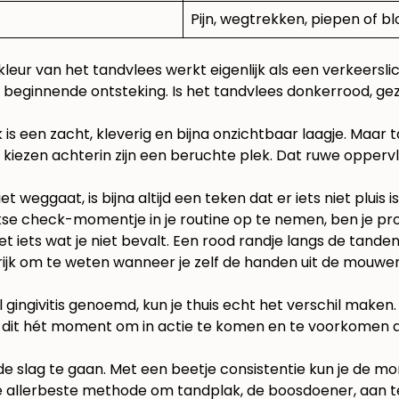
Pijn, wegtrekken, piepen of bl
ur van het tandvlees werkt eigenlijk als een verkeerslicht
beginnende ontsteking. Is het tandvlees donkerrood, gezwol
 is een zacht, kleverig en bijna onzichtbaar laagje. Maar t
kiezen achterin zijn een beruchte plek. Dat ruwe oppervla
et weggaat, is bijna altijd een teken dat er iets niet pluis
elijkse check-momentje in je routine op te nemen, ben je 
et iets wat je niet bevalt. Een rood randje langs de tand
rijk om te weten wanneer je zelf de handen uit de mouwen
l gingivitis genoemd, kun je thuis echt het verschil maken.
 is dit hét moment om in actie te komen en te voorkomen 
 aan de slag te gaan. Met een beetje consistentie kun je 
ft de allerbeste methode om tandplak, de boosdoener, aan 