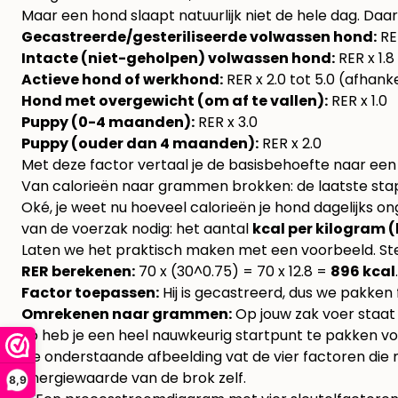
Maar een hond slaapt natuurlijk niet de hele dag. Daar
Gecastreerde/gesteriliseerde volwassen hond:
RER
Intacte (niet-geholpen) volwassen hond:
RER x 1.8
Actieve hond of werkhond:
RER x 2.0 tot 5.0 (afhanke
Hond met overgewicht (om af te vallen):
RER x 1.0
Puppy (0-4 maanden):
RER x 3.0
Puppy (ouder dan 4 maanden):
RER x 2.0
Met deze factor vertaal je de basisbehoefte naar een 
Van calorieën naar grammen brokken: de laatste sta
Oké, je weet nu hoeveel calorieën je hond dagelijks o
van de voerzak nodig: het aantal
kcal per kilogram 
Laten we het praktisch maken met een voorbeeld. St
RER berekenen:
70 x (30^0.75) = 70 x 12.8 =
896 kcal
Factor toepassen:
Hij is gecastreerd, dus we pakken f
Omrekenen naar grammen:
Op jouw zak voer staat
Zo heb je een heel nauwkeurig startpunt te pakken vo
De onderstaande afbeelding vat de vier factoren die m
energiewaarde van de brok zelf.
8,9