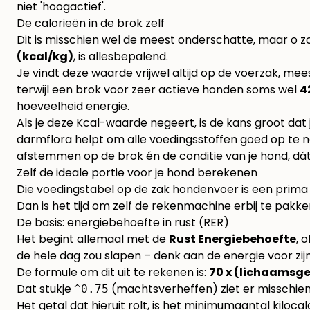
niet 'hoogactief'.
De calorieën in de brok zelf
Dit is misschien wel de meest onderschatte, maar o zo 
(kcal/kg)
, is allesbepalend.
Je vindt deze waarde vrijwel altijd op de voerzak, mee
terwijl een brok voor zeer actieve honden soms wel
4
hoeveelheid energie.
Als je deze Kcal-waarde negeert, is de kans groot dat j
darmflora helpt om alle voedingsstoffen goed op te ne
afstemmen op de brok én de conditie van je hond, dát i
Zelf de ideale portie voor je hond berekenen
Die voedingstabel op de zak hondenvoer is een prima r
Dan is het tijd om zelf de rekenmachine erbij te pakken
De basis: energiebehoefte in rust (RER)
Het begint allemaal met de
Rust Energiebehoefte
, 
de hele dag zou slapen – denk aan de energie voor zijn
De formule om dit uit te rekenen is:
70 x (lichaamsge
Dat stukje
(machtsverheffen) ziet er misschien 
^0.75
Het getal dat hieruit rolt, is het minimumaantal kiloca