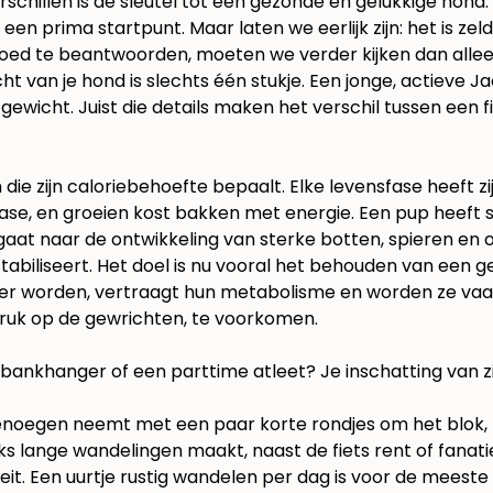
verschillen is de sleutel tot een gezonde en gelukkige hond.
 een prima startpunt. Maar laten we eerlijk zijn: het is 
oed te beantwoorden, moeten we verder kijken dan allee
cht van je hond is slechts één stukje. Een jonge, actieve
gewicht. Juist die details maken het verschil tussen een f
 die zijn caloriebehoefte bepaalt. Elke levensfase heeft zi
ifase, en groeien kost bakken met energie. Een pup heeft
gaat naar de ontwikkeling van sterke botten, spieren en 
abiliseert. Het doel is nu vooral het behouden van een g
 worden, vertraagt hun metabolisme en worden ze vaak 
druk op de gewrichten, te voorkomen.
e bankhanger of een parttime atleet? Je inschatting van 
 genoegen neemt met een paar korte rondjes om het blok, h
s lange wandelingen maakt, naast de fiets rent of fanat
iteit. Een uurtje rustig wandelen per dag is voor de mees