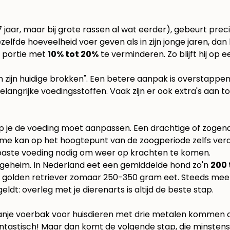
 7 jaar, maar bij grote rassen al wat eerder), gebeurt pr
 dezelfde hoeveelheid voer geven als in zijn jonge jaren, dan
e portie met
10% tot 20%
te verminderen. Zo blijft hij op
 zijn huidige brokken". Een betere aanpak is overstappe
elangrijke voedingsstoffen. Vaak zijn er ook extra's aan
rop je de voeding moet aanpassen. Een drachtige of zog
name kan op het hoogtepunt van de zoogperiode zelfs ver
epaste voeding nodig om weer op krachten te komen.
n geheim. In Nederland eet een gemiddelde hond zo'n
200 
 golden retriever zomaar 250-350 gram eet. Steeds meer 
eldt: overleg met je dierenarts is altijd de beste stap.
tastisch! Maar dan komt de volgende stap, die minstens z