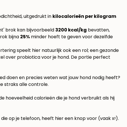
dichtheid, uitgedrukt in
kilocalorieën per kilogram
ght' brok kan bijvoorbeeld
3200 kcal/kg
bevatten,
brok bijna
25%
minder hoeft te geven voor dezelfde
rtering speelt hier natuurlijk ook een rol; een gezonde
kel over
probiotica voor je hond
. De portie perfect
 goed doen en precies weten wat jouw hond nodig heeft?
e straks alle controle.
 hoeveelheid calorieën die je hond verbruikt als hij
e op je telefoon, heeft hier een knop voor (vaak xʸ).