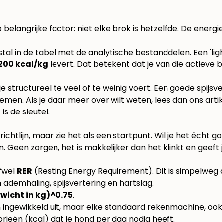
belangrijke factor: niet elke brok is hetzelfde. De energie
stal in de tabel met de analytische bestanddelen. Een 'li
200 kcal/kg
levert. Dat betekent dat je van die actieve 
e structureel te veel of te weinig voert. Een goede spijsve
men. Als je daar meer over wilt weten, lees dan ons arti
s de sleutel.
ichtlijn, maar zie het als een startpunt. Wil je het écht
. Geen zorgen, het is makkelijker dan het klinkt en geeft j
ofwel
RER
(Resting Energy Requirement). Dit is simpelweg de
 ademhaling, spijsvertering en hartslag.
wicht in kg)^0.75
.
ingewikkeld uit, maar elke standaard rekenmachine, ook di
lorieën (kcal) dat je hond per dag nodig heeft.