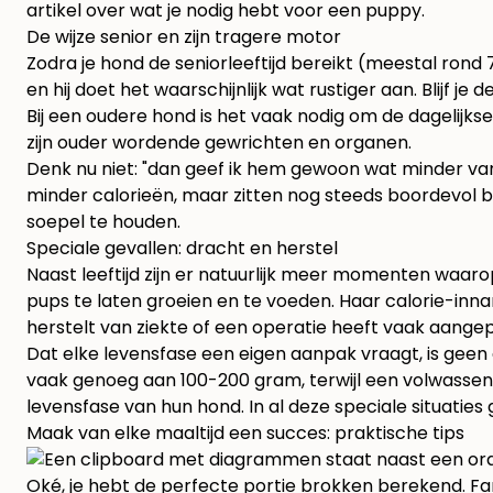
artikel over
wat je nodig hebt voor een puppy
.
De wijze senior en zijn tragere motor
Zodra je hond de seniorleeftijd bereikt (meestal rond
en hij doet het waarschijnlijk wat rustiger aan. Blijf je
Bij een oudere hond is het vaak nodig om de dagelijks
zijn ouder wordende gewrichten en organen.
Denk nu niet: "dan geef ik hem gewoon wat minder van
minder calorieën, maar zitten nog steeds boordevol b
soepel te houden.
Speciale gevallen: dracht en herstel
Naast leeftijd zijn er natuurlijk meer momenten waa
pups te laten groeien en te voeden. Haar calorie-in
herstelt van ziekte of een operatie heeft vaak aang
Dat elke levensfase een eigen aanpak vraagt, is gee
vaak genoeg aan 100-200 gram, terwijl een volwassen
levensfase van hun hond. In al deze speciale situaties g
Maak van elke maaltijd een succes: praktische tips
Oké, je hebt de perfecte portie brokken berekend. Fan