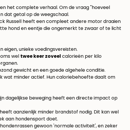
zelden het complete verhaal. Om de vraag "hoeveel
n dat getal op de weegschaal.
 Jack Russell heeft een compleet andere motor draaien
itte hond en eentje die ongemerkt te zwaar of te licht
jn eigen, unieke voedingsvereisten.
 soms wel
twee keer zoveel
calorieën per kilo
organen.
ezond gewicht en een goede algehele conditie.
wat minder actief. Hun caloriebehoefte daalt om
zijn dagelijkse beweging heeft een directe impact op
eeft aanzienlijk minder brandstof nodig. Dit kan wel
iek aan hondensport doet.
te hondenrassen gewoon 'normale activiteit', en zeker