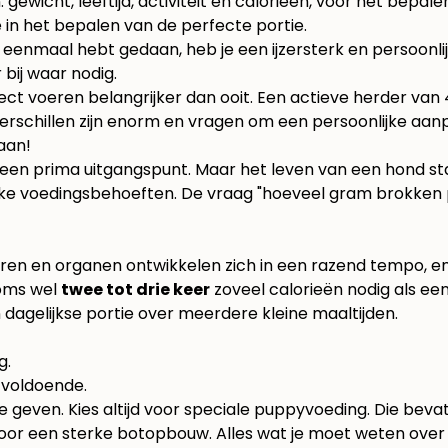
 in het bepalen van de perfecte portie.
t eenmaal hebt gedaan, heb je een ijzersterk en persoonlij
 bij waar nodig.
ect voeren belangrijker dan ooit. Een actieve herder va
erschillen zijn enorm en vragen om een persoonlijke aan
aan!
 een prima uitgangspunt. Maar het leven van een hond staa
ieke voedingsbehoeften. De vraag "hoeveel gram brokken 
ieren en organen ontwikkelen zich in een razend tempo, en
soms wel
twee tot drie keer
zoveel calorieën nodig als een
 dagelijkse portie over meerdere kleine maaltijden.
g.
 voldoende.
te geven. Kies altijd voor speciale puppyvoeding. Die bev
voor een sterke botopbouw. Alles wat je moet weten over d