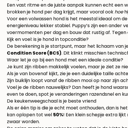
Een vast ritme en de juiste aanpak kunnen echt een we
brokken je hond per dag krijgt, maar vooral ook
hoe
hi
Voor een volwassen hond is het meestal ideaal om de 
energieniveau lekker stabiel. Puppy’s zijn een ander 
voermomenten per dag en bouw dat rustig af. Tegen de
Kijk en voel: is je hond in topconditie?
De berekening is je startpunt, maar het lichaam van 
Condition Score (BCS)
. Dit klinkt misschien technisc
Waar let je op bij een hond met een ideale conditie?
Je kunt zijn ribben makkelijk voelen, maar je ziet ze nie
Als je van bovenaf kijkt, zie je een duidelijke taille ach
Zijn buiklijn loopt vanaf de ribben mooi op naar zijn a
Voel je de ribben nauwelijks? Dan heeft je hond waarschi
even te doen, spot je veranderingen razendsnel en kun
De keukenweegschaal is je beste vriend
Als er één tip is die je echt moet onthouden, dan is 
kan oplopen tot wel
50%
! Een klein schepje extra lij
zwaar worden.