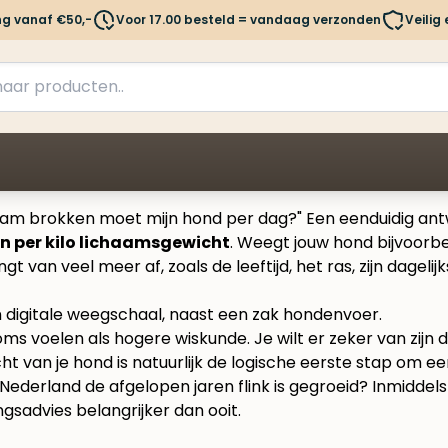
ng vanaf €50,-
Voor 17.00 besteld = vandaag verzonden
Veilig
gram brokken moet mijn hond per dag?" Een eenduidig antw
en per kilo lichaamsgewicht
. Weegt jouw hond bijvoorbe
gt van veel meer af, zoals de leeftijd, het ras, zijn dageli
 voelen als hogere wiskunde. Je wilt er zeker van zijn da
cht van je hond is natuurlijk de logische eerste stap om e
 Nederland de afgelopen jaren flink is gegroeid? Inmiddel
gsadvies belangrijker dan ooit.