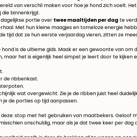
reld van verschil maken voor hoe je hond zich voelt. Het 
j die binnenkrijgt.
dagelijkse portie over
twee maaltijden per dag
te verd
verhaal. Met hun kleine maagjes en tomeloze energie hebbe
 tijd dat ze hun eerste verjaardag vieren, zitten ze mee
je hond is de ultieme gids. Maak er een gewoonte van om 
h, maar het is eigenlijk heel simpel: je leert door te kijk
t.
ter de ribbenkast.
chterpoten.
jnlijk wat overgewicht. Zie je de ribben juist heel duideli
 je de porties op tijd aanpassen.
het deze: stop met het gebruiken van maatbekers. Geloof m
kt misschien onschuldig, maar als je dat twee keer per dag