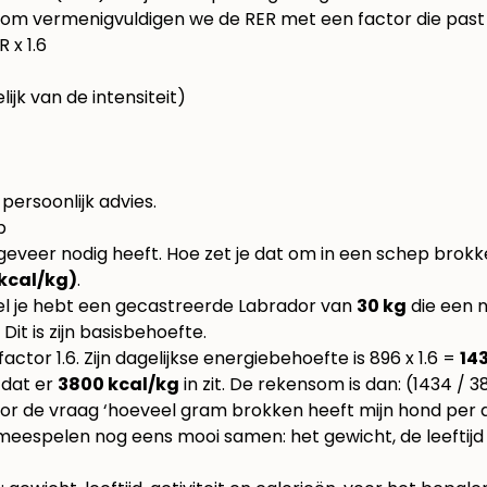
om vermenigvuldigen we de RER met een factor die past bij
 x 1.6
lijk van de intensiteit)
persoonlijk advies.
p
ngeveer nodig heeft. Hoe zet je dat om in een schep brokk
(kcal/kg)
.
el je hebt een gecastreerde Labrador van
30 kg
die een n
. Dit is zijn basisbehoefte.
actor 1.6. Zijn dagelijkse energiebehoefte is 896 x 1.6 =
14
 dat er
3800 kcal/kg
in zit. De rekensom is dan: (1434 / 
or de vraag ‘hoeveel gram brokken heeft mijn hond per d
eespelen nog eens mooi samen: het gewicht, de leeftijd en 