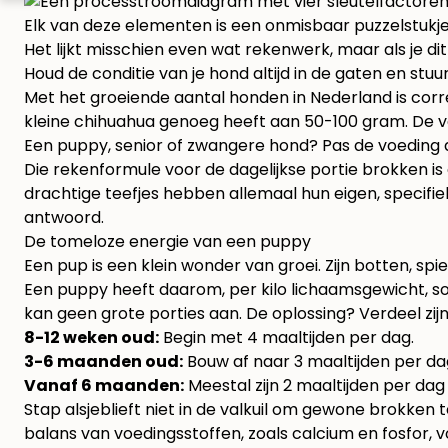
Elk van deze elementen is een onmisbaar puzzelstukje
Het lijkt misschien even wat rekenwerk, maar als je di
Houd de conditie van je hond altijd in de gaten en stuur
Met het groeiende aantal honden in Nederland is corr
kleine chihuahua genoeg heeft aan 50-100 gram. De v
Een puppy, senior of zwangere hond? Pas de voeding 
Die rekenformule voor de dagelijkse portie brokken is
drachtige teefjes hebben allemaal hun eigen, specif
antwoord.
De tomeloze energie van een puppy
Een pup is een klein wonder van groei. Zijn botten, sp
Een puppy heeft daarom, per kilo lichaamsgewicht, 
kan geen grote porties aan. De oplossing? Verdeel zijn
8-12 weken oud:
Begin met 4 maaltijden per dag.
3-6 maanden oud:
Bouw af naar 3 maaltijden per da
Vanaf 6 maanden:
Meestal zijn 2 maaltijden per dag
Stap alsjeblieft niet in de valkuil om gewone brokken 
balans van voedingsstoffen, zoals calcium en fosfor, 