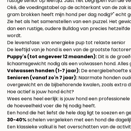
rustige senior op leeftijd. Juist het begrijpen van die 
Oké, die voedingstabel op de achterkant van de zak is
gram brokken heeft mijn hond per dag nodig?" echt g
Zie het als het samenstellen van een puzzel. Het gewi
dan een rustige, oudere Bulldog van precies hetzelfde 
wordt.
De levensfase: van energieke pup tot relaxte senior
De leeftijd van je hond is een van de grootste factoren
Puppy's (tot ongeveer 12 maanden):
Dit is de groe
lichaamsgewicht nodig als een volwassen hond. Alles 
Volwassen honden (1-7 jaar):
De energiebehoefte st
Senioren (vanaf zo'n 7 jaar):
Naarmate honden ouder
overgewicht en de bijbehorende kwalen, zoals extra 
Hoe actief is jouw hond écht?
Wees eens heel eerlijk: is jouw hond een professionel
de hoeveelheid voer die hij nodig heeft.
Een hond die het liefst de hele dag ligt te soezen en
30-40%
schelen vergeleken met een hond die dagelijk
Een klassieke valkuil is het overschatten van de activ