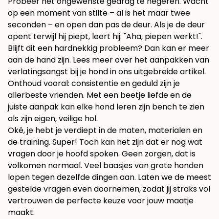
Probeer het ongewenste gedrag te negeren. Wacht
op een moment van stilte – al is het maar twee
seconden – en open dan pas de deur. Als je de deur
opent terwijl hij piept, leert hij: "Aha, piepen werkt!".
Blijft dit een hardnekkig probleem? Dan kan er meer
aan de hand zijn. Lees meer over het aanpakken van
verlatingsangst bij je hond in ons uitgebreide artikel
.
Onthoud vooral: consistentie en geduld zijn je
allerbeste vrienden. Met een beetje liefde en de
juiste aanpak kan elke hond leren zijn bench te zien
als zijn eigen, veilige hol.
Oké, je hebt je verdiept in de maten, materialen en
de training. Super! Toch kan het zijn dat er nog wat
vragen door je hoofd spoken. Geen zorgen, dat is
volkomen normaal. Veel baasjes van grote honden
lopen tegen dezelfde dingen aan. Laten we de meest
gestelde vragen even doornemen, zodat jij straks vol
vertrouwen de perfecte keuze voor jouw maatje
maakt.