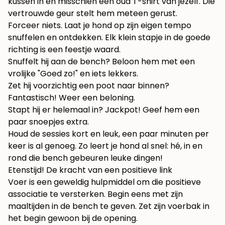
kussen in en misschien een oud T-shirt van jezelf. Die
vertrouwde geur stelt hem meteen gerust.
Forceer niets. Laat je hond op zijn eigen tempo
snuffelen en ontdekken. Elk klein stapje in de goede
richting is een feestje waard.
Snuffelt hij aan de bench? Beloon hem met een
vrolijke "Goed zo!" en iets lekkers.
Zet hij voorzichtig een poot naar binnen?
Fantastisch! Weer een beloning.
Stapt hij er helemaal in? Jackpot! Geef hem een
paar snoepjes extra.
Houd de sessies kort en leuk, een paar minuten per
keer is al genoeg. Zo leert je hond al snel: hé, in en
rond die bench gebeuren leuke dingen!
Etenstijd! De kracht van een positieve link
Voer is een geweldig hulpmiddel om die positieve
associatie te versterken. Begin eens met zijn
maaltijden in de bench te geven. Zet zijn voerbak in
het begin gewoon bij de opening.