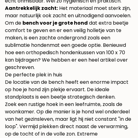
echt onmisbaar. Wel zo hygiënisch en praktisch.
Aantrekkelijk zacht:
Het materiaal moet sterk zijn,
maar natuurlijk ook zacht en uitnodigend aanvoelen.
Om de
bench voor je grote hond
dat extra beetje
comfort te geven en er een veilig holletje van te
maken, is een zachte ondergrond zoals een
sublimatie hondenmat
een goede optie. Benieuwd
hoe een
orthopedisch hondenkussen van 100 x 70
kan bijdragen? We hebben er een heel artikel over
geschreven.
De perfecte plek in huis
De locatie van de bench heeft een enorme impact
op hoe je hond zijn plekje ervaart. De ideale
standplaats is een beetje strategisch denken.
Zoek een rustige hoek in een leefruimte, zoals de
woonkamer. Op die manier is je hond wel onderdeel
van het gezinsleven, maar ligt hij niet constant "in de
loop". Vermijd plekken direct naast de verwarming,
op de tocht of in de volle zon. Extreme