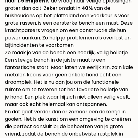
naar
1,9 miljoen
is de vraag naar veilige oplossingen
groter dan ooit. Zeker omdat in
40%
van de
huishoudens op het platteland een voorkeur is voor
grote rassen, is een oersterke bench een must. Deze
krachtpatsers vragen om een constructie die hun
power aankan. Zo help je problemen als overlast en
bijtincidenten te voorkomen.
Zo maak je van de bench een heerlijk, veilig holletje
Een stevige bench in de juiste maat is een
fantastische start. Maar laten we eerlijk zijn, zo’n kale
metalen kooi is voor geen enkele hond echt een
droomplek. Het is nu aan jou om die functionele
ruimte om te toveren tot het favoriete holletje van
je hond. Een plek waar hij zich niet alleen veilig voelt,
maar ook echt helemaal kan ontspannen.
En dat gaat verder dan er zomaar een dekentje in
gooien. Het is de kunst om een omgeving te creëren
die perfect aansluit bij de behoeften van je grote
vriend, zodat de bench dé onbetwiste rustplek in