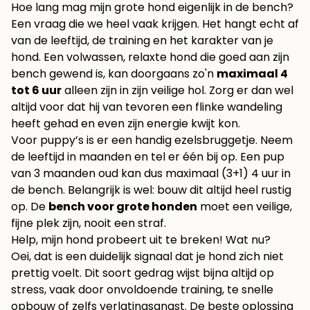
Hoe lang mag mijn grote hond eigenlijk in de bench?
Een vraag die we heel vaak krijgen. Het hangt echt af
van de leeftijd, de training en het karakter van je
hond. Een volwassen, relaxte hond die goed aan zijn
bench gewend is, kan doorgaans zo'n
maximaal 4
tot 6 uur
alleen zijn in zijn veilige hol. Zorg er dan wel
altijd voor dat hij van tevoren een flinke wandeling
heeft gehad en even zijn energie kwijt kon.
Voor puppy’s is er een handig ezelsbruggetje. Neem
de leeftijd in maanden en tel er één bij op. Een pup
van 3 maanden oud kan dus maximaal (3+1) 4 uur in
de bench. Belangrijk is wel: bouw dit altijd heel rustig
op. De
bench voor grote honden
moet een veilige,
fijne plek zijn, nooit een straf.
Help, mijn hond probeert uit te breken! Wat nu?
Oei, dat is een duidelijk signaal dat je hond zich niet
prettig voelt. Dit soort gedrag wijst bijna altijd op
stress, vaak door onvoldoende training, te snelle
opbouw of zelfs verlatingsangst. De beste oplossing