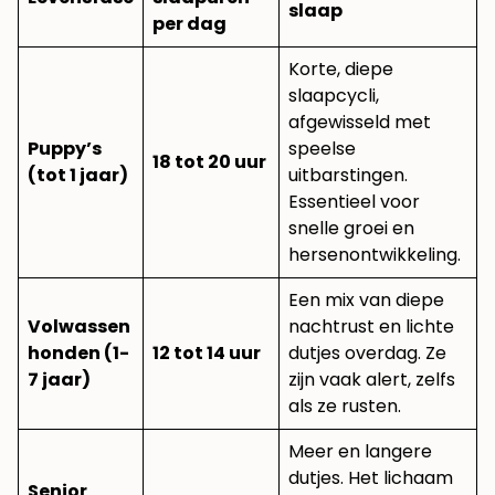
slaap
per dag
Korte, diepe
slaapcycli,
afgewisseld met
Puppy’s
speelse
18 tot 20 uur
(tot 1 jaar)
uitbarstingen.
Essentieel voor
snelle groei en
hersenontwikkeling.
Een mix van diepe
Volwassen
nachtrust en lichte
honden (1-
12 tot 14 uur
dutjes overdag. Ze
7 jaar)
zijn vaak alert, zelfs
als ze rusten.
Meer en langere
dutjes. Het lichaam
Senior