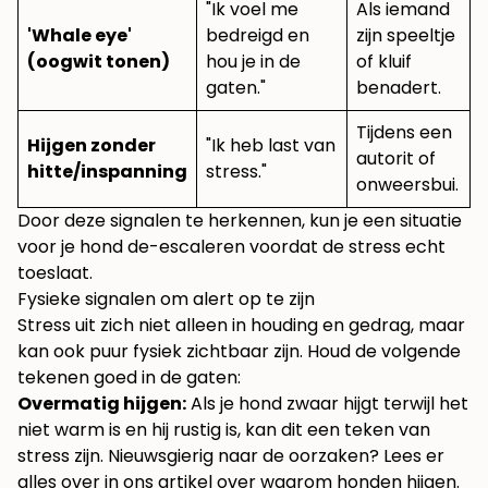
"Ik voel me
Als iemand
'Whale eye'
bedreigd en
zijn speeltje
(oogwit tonen)
hou je in de
of kluif
gaten."
benadert.
Tijdens een
Hijgen zonder
"Ik heb last van
autorit of
hitte/inspanning
stress."
onweersbui.
Door deze signalen te herkennen, kun je een situatie
voor je hond de-escaleren voordat de stress echt
toeslaat.
Fysieke signalen om alert op te zijn
Stress uit zich niet alleen in houding en gedrag, maar
kan ook puur fysiek zichtbaar zijn. Houd de volgende
tekenen goed in de gaten:
Overmatig hijgen:
Als je hond zwaar hijgt terwijl het
niet warm is en hij rustig is, kan dit een teken van
stress zijn. Nieuwsgierig naar de oorzaken? Lees er
alles over in ons artikel over
waarom honden hijgen
.