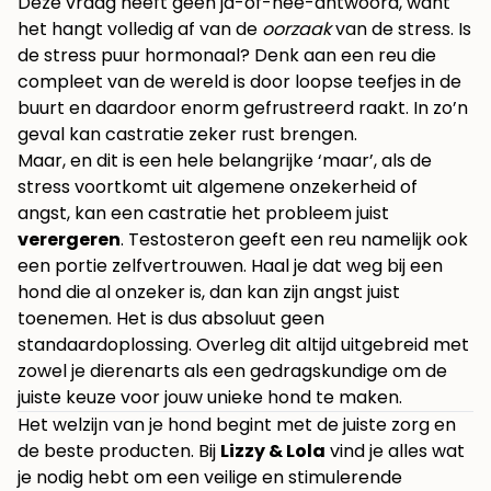
Deze vraag heeft geen ja-of-nee-antwoord, want
het hangt volledig af van de
oorzaak
van de stress. Is
de stress puur hormonaal? Denk aan een reu die
compleet van de wereld is door loopse teefjes in de
buurt en daardoor enorm gefrustreerd raakt. In zo’n
geval kan castratie zeker rust brengen.
Maar, en dit is een hele belangrijke ‘maar’, als de
stress voortkomt uit algemene onzekerheid of
angst, kan een castratie het probleem juist
verergeren
. Testosteron geeft een reu namelijk ook
een portie zelfvertrouwen. Haal je dat weg bij een
hond die al onzeker is, dan kan zijn angst juist
toenemen. Het is dus absoluut geen
standaardoplossing. Overleg dit altijd uitgebreid met
zowel je dierenarts als een gedragskundige om de
juiste keuze voor jouw unieke hond te maken.
Het welzijn van je hond begint met de juiste zorg en
de beste producten. Bij
Lizzy & Lola
vind je alles wat
je nodig hebt om een veilige en stimulerende