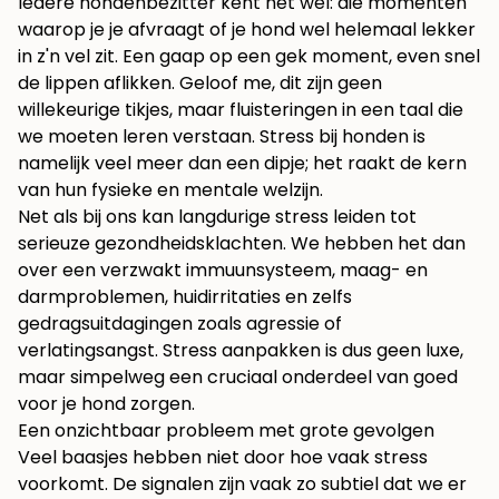
Iedere hondenbezitter kent het wel: die momenten
waarop je je afvraagt of je hond wel helemaal lekker
in z'n vel zit. Een gaap op een gek moment, even snel
de lippen aflikken. Geloof me, dit zijn geen
willekeurige tikjes, maar fluisteringen in een taal die
we moeten leren verstaan. Stress bij honden is
namelijk veel meer dan een dipje; het raakt de kern
van hun fysieke en mentale welzijn.
Net als bij ons kan langdurige stress leiden tot
serieuze gezondheidsklachten. We hebben het dan
over een verzwakt immuunsysteem, maag- en
darmproblemen, huidirritaties en zelfs
gedragsuitdagingen zoals agressie of
verlatingsangst. Stress aanpakken is dus geen luxe,
maar simpelweg een cruciaal onderdeel van goed
voor je hond zorgen.
Een onzichtbaar probleem met grote gevolgen
Veel baasjes hebben niet door hoe vaak stress
voorkomt. De signalen zijn vaak zo subtiel dat we er