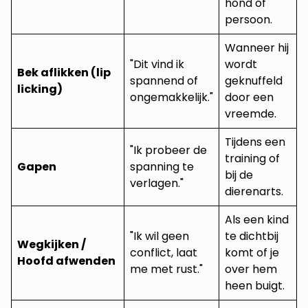
hond of
persoon.
Wanneer hij
"Dit vind ik
wordt
Bek aflikken (lip
spannend of
geknuffeld
licking)
ongemakkelijk."
door een
vreemde.
Tijdens een
"Ik probeer de
training of
Gapen
spanning te
bij de
verlagen."
dierenarts.
Als een kind
"Ik wil geen
te dichtbij
Wegkijken /
conflict, laat
komt of je
Hoofd afwenden
me met rust."
over hem
heen buigt.