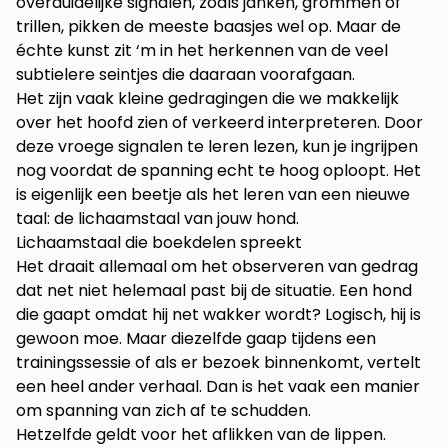
overduidelijke signalen, zoals janken, grommen of
trillen, pikken de meeste baasjes wel op. Maar de
échte kunst zit ‘m in het herkennen van de veel
subtielere seintjes die daaraan voorafgaan.
Het zijn vaak kleine gedragingen die we makkelijk
over het hoofd zien of verkeerd interpreteren. Door
deze vroege signalen te leren lezen, kun je ingrijpen
nog voordat de spanning echt te hoog oploopt. Het
is eigenlijk een beetje als het leren van een nieuwe
taal: de lichaamstaal van jouw hond.
Lichaamstaal die boekdelen spreekt
Het draait allemaal om het observeren van gedrag
dat net niet helemaal past bij de situatie. Een hond
die gaapt omdat hij net wakker wordt? Logisch, hij is
gewoon moe. Maar diezelfde gaap tijdens een
trainingssessie of als er bezoek binnenkomt, vertelt
een heel ander verhaal. Dan is het vaak een manier
om spanning van zich af te schudden.
Hetzelfde geldt voor het aflikken van de lippen.