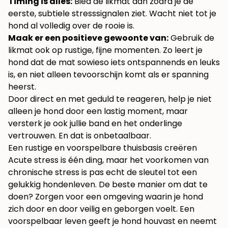
Timing is alles:
Bied de likmat aan zodra je de
eerste, subtiele stresssignalen ziet. Wacht niet tot je
hond al volledig over de rooie is.
Maak er een positieve gewoonte van:
Gebruik de
likmat ook op rustige, fijne momenten. Zo leert je
hond dat de mat sowieso iets ontspannends en leuks
is, en niet alleen tevoorschijn komt als er spanning
heerst.
Door direct en met geduld te reageren, help je niet
alleen je hond door een lastig moment, maar
versterk je ook jullie band en het onderlinge
vertrouwen. En dat is onbetaalbaar.
Een rustige en voorspelbare thuisbasis creëren
Acute stress is één ding, maar het voorkomen van
chronische stress is pas echt de sleutel tot een
gelukkig hondenleven. De beste manier om dat te
doen? Zorgen voor een omgeving waarin je hond
zich door en door veilig en geborgen voelt. Een
voorspelbaar leven geeft je hond houvast en neemt