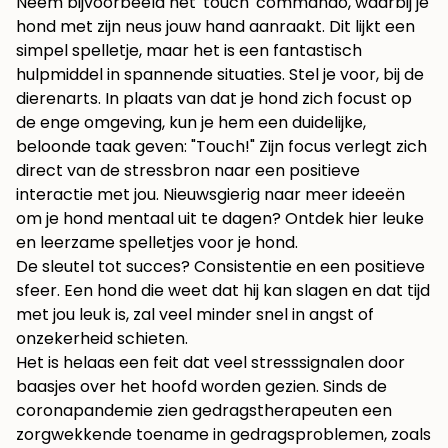
Neem bijvoorbeeld het 'touch' commando, waarbij je
hond met zijn neus jouw hand aanraakt. Dit lijkt een
simpel spelletje, maar het is een fantastisch
hulpmiddel in spannende situaties. Stel je voor, bij de
dierenarts. In plaats van dat je hond zich focust op
de enge omgeving, kun je hem een duidelijke,
beloonde taak geven: "Touch!" Zijn focus verlegt zich
direct van de stressbron naar een positieve
interactie met jou. Nieuwsgierig naar meer ideeën
om je hond mentaal uit te dagen? Ontdek hier leuke
en
leerzame spelletjes voor je hond
.
De sleutel tot succes? Consistentie en een positieve
sfeer. Een hond die weet dat hij kan slagen en dat tijd
met jou leuk is, zal veel minder snel in angst of
onzekerheid schieten.
Het is helaas een feit dat veel stresssignalen door
baasjes over het hoofd worden gezien. Sinds de
coronapandemie zien gedragstherapeuten een
zorgwekkende toename in gedragsproblemen, zoals