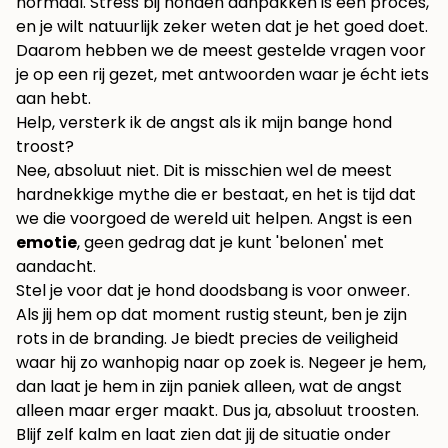
normaal. Stress bij honden aanpakken is een proces,
en je wilt natuurlijk zeker weten dat je het goed doet.
Daarom hebben we de meest gestelde vragen voor
je op een rij gezet, met antwoorden waar je écht iets
aan hebt.
Help, versterk ik de angst als ik mijn bange hond
troost?
Nee, absoluut niet. Dit is misschien wel de meest
hardnekkige mythe die er bestaat, en het is tijd dat
we die voorgoed de wereld uit helpen. Angst is een
emotie
, geen gedrag dat je kunt 'belonen' met
aandacht.
Stel je voor dat je hond doodsbang is voor onweer.
Als jij hem op dat moment rustig steunt, ben je zijn
rots in de branding. Je biedt precies de veiligheid
waar hij zo wanhopig naar op zoek is. Negeer je hem,
dan laat je hem in zijn paniek alleen, wat de angst
alleen maar erger maakt. Dus ja, absoluut troosten.
Blijf zelf kalm en laat zien dat jij de situatie onder