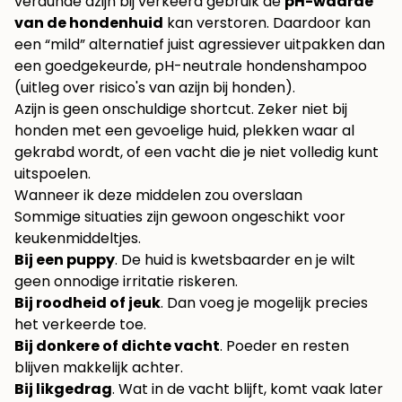
verdunde azijn bij verkeerd gebruik de
pH-waarde
van de hondenhuid
kan verstoren. Daardoor kan
een “mild” alternatief juist agressiever uitpakken dan
een goedgekeurde, pH-neutrale hondenshampoo
(
uitleg over risico's van azijn bij honden
).
Azijn is geen onschuldige shortcut. Zeker niet bij
honden met een gevoelige huid, plekken waar al
gekrabd wordt, of een vacht die je niet volledig kunt
uitspoelen.
Wanneer ik deze middelen zou overslaan
Sommige situaties zijn gewoon ongeschikt voor
keukenmiddeltjes.
Bij een puppy
. De huid is kwetsbaarder en je wilt
geen onnodige irritatie riskeren.
Bij roodheid of jeuk
. Dan voeg je mogelijk precies
het verkeerde toe.
Bij donkere of dichte vacht
. Poeder en resten
blijven makkelijk achter.
Bij likgedrag
. Wat in de vacht blijft, komt vaak later