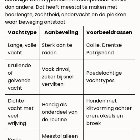
dan andere. Dat heeft meestal te maken met
haarlengte, zachtheid, ondervacht en de plekken
waar beweging ontstaat.
Vachttype
Aanbeveling
Voorbeeldrassen
Lange, volle
Sterk aan te
Collie, Drentse
vacht
raden
Patrijshond
Krullende
Vaak zinvol,
of
Poedelachtige
zeker bij snel
golvende
vachttypes
vervilten
vacht
Dichte
Honden met
Handig als
vacht met
klitvorming achter
onderdeel van
veel
oren, oksels en
de routine
wrijving
broek
Meestal alleen
Korte,