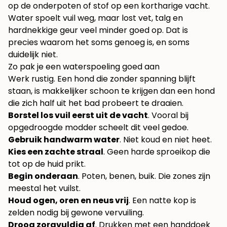
op de onderpoten of stof op een kortharige vacht.
Water spoelt vuil weg, maar lost vet, talg en
hardnekkige geur veel minder goed op. Dat is
precies waarom het soms genoeg is, en soms
duidelijk niet.
Zo pak je een waterspoeling goed aan
Werk rustig. Een hond die zonder spanning blijft
staan, is makkelijker schoon te krijgen dan een hond
die zich half uit het bad probeert te draaien.
Borstel los vuil eerst uit de vacht
. Vooral bij
opgedroogde modder scheelt dit veel gedoe.
Gebruik handwarm water
. Niet koud en niet heet.
Kies een zachte straal
. Geen harde sproeikop die
tot op de huid prikt.
Begin onderaan
. Poten, benen, buik. Die zones zijn
meestal het vuilst.
Houd ogen, oren en neus vrij
. Een natte kop is
zelden nodig bij gewone vervuiling.
Droog zorgvuldig af
. Drukken met een handdoek