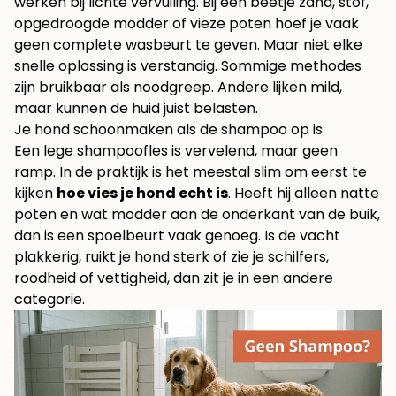
werken bij lichte vervuiling. Bij een beetje zand, stof,
opgedroogde modder of vieze poten hoef je vaak
geen complete wasbeurt te geven. Maar niet elke
snelle oplossing is verstandig. Sommige methodes
zijn bruikbaar als noodgreep. Andere lijken mild,
maar kunnen de huid juist belasten.
Je hond schoonmaken als de shampoo op is
Een lege shampoofles is vervelend, maar geen
ramp. In de praktijk is het meestal slim om eerst te
kijken
hoe vies je hond echt is
. Heeft hij alleen natte
poten en wat modder aan de onderkant van de buik,
dan is een spoelbeurt vaak genoeg. Is de vacht
plakkerig, ruikt je hond sterk of zie je schilfers,
roodheid of vettigheid, dan zit je in een andere
categorie.