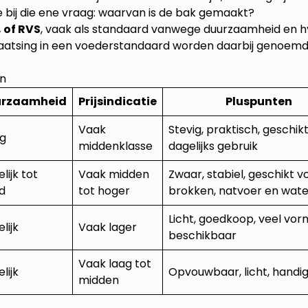
bij die ene vraag: waarvan is de bak gemaakt?
, of RVS
, vaak als standaard vanwege duurzaamheid en h
laatsing in een voederstandaard worden daarbij genoem
en
urzaamheid
Prijsindicatie
Pluspunten
Vaak
Stevig, praktisch, geschik
g
middenklasse
dagelijks gebruik
lijk tot
Vaak midden
Zwaar, stabiel, geschikt v
d
tot hoger
brokken, natvoer en wate
Licht, goedkoop, veel vo
lijk
Vaak lager
beschikbaar
Vaak laag tot
lijk
Opvouwbaar, licht, handig
midden