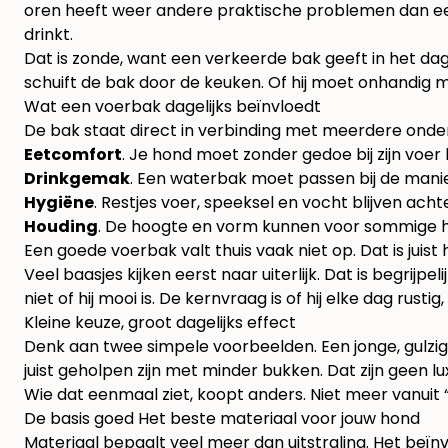
oren heeft weer andere praktische problemen dan ee
drinkt.
Dat is zonde, want een verkeerde bak geeft in het dage
schuift de bak door de keuken. Of hij moet onhandig me
Wat een voerbak dagelijks beïnvloedt
De bak staat direct in verbinding met meerdere onder
Eetcomfort
. Je hond moet zonder gedoe bij zijn voer
Drinkgemak
. Een waterbak moet passen bij de mani
Hygiëne
. Restjes voer, speeksel en vocht blijven achte
Houding
. De hoogte en vorm kunnen voor sommige ho
Een goede voerbak valt thuis vaak niet op. Dat is juist 
Veel baasjes kijken eerst naar uiterlijk. Dat is begrij
niet of hij mooi is. De kernvraag is of hij elke dag rus
Kleine keuze, groot dagelijks effect
Denk aan twee simpele voorbeelden. Een jonge, gulzi
juist geholpen zijn met minder bukken. Dat zijn geen
Wie dat eenmaal ziet, koopt anders. Niet meer vanuit “
De basis goed Het beste materiaal voor jouw hond
Materiaal bepaalt veel meer dan uitstraling. Het beïnvl