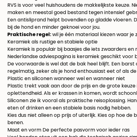
RVS is voor veel huishoudens de makkelijkste keuze. N
maken en meestal goed bestand tegen intensief gebr
Een antisliprand helpt bovendien op gladde vloeren. Dat
bij de hond en minder geknoei voor jou.
Praktische regel:
wil je één materiaal kiezen waar je ze
Keramiek als rustige en stabiele optie
Keramiek is populair bij baasjes die iets zwaarders en
Nederlandse adviespagina is keramiek geschikt voor 
De voorwaarde is wel dat de bak heel blijft. Een bar
regelmatig, zeker als je hond enthousiast eet of als d
Plastic en siliconen wanneer wel en wanneer niet
Plastic trekt vaak aan door de prijs en de grote keuze 
oplettendheid. Als er krassen in komen, wordt schoon
Siliconen zie ik vooral als praktische reisoplossing. H
eten of drinken en een stabiele basis nodig hebben.
Kies dus niet alleen op prijs of uiterlijk. Kies op h
benen.
Maat en vorm De perfecte pasvorm voor ieder ras