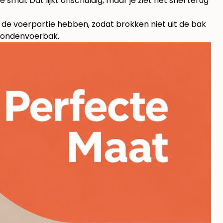
e smal. Dat lijkt onschuldig, maar je ziet het snel terug
de voerportie hebben, zodat brokken niet uit de bak
 hondenvoerbak
.