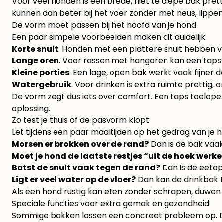
Voor veel honden is een brede, niet te diepe bak pre
kunnen dan beter bij het voer zonder met neus, lippen
De vorm moet passen bij het hoofd van je hond
Een paar simpele voorbeelden maken dit duidelijk:
Korte snuit
. Honden met een plattere snuit hebben 
Lange oren
. Voor rassen met hangoren kan een taps 
Kleine porties
. Een lage, open bak werkt vaak fijner
Watergebruik
. Voor drinken is extra ruimte pretti
De vorm zegt dus iets over comfort. Een taps toelopen
oplossing.
Zo test je thuis of de pasvorm klopt
Let tijdens een paar maaltijden op het gedrag van je 
Morsen er brokken over de rand?
Dan is de bak vaak
Moet je hond de laatste restjes “uit de hoek werk
Botst de snuit vaak tegen de rand?
Dan is de eetope
Ligt er veel water op de vloer?
Dan kan de drinkbak te
Als een hond rustig kan eten zonder schrapen, duwen of
Speciale functies voor extra gemak en gezondheid
Sommige bakken lossen een concreet probleem op. Da