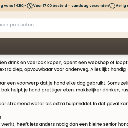
ng vanaf €50,-
Voor 17.00 besteld = vandaag verzonden
Veilig
n drink en voerbak kopen, opent een webshop of loopt een 
xtra diep, opvouwbaar voor onderweg. Alles lijkt handig. All
 maar een voorwerp dat je hond elke dag gebruikt. Soms ze
ak helpt je hond prettiger eten, makkelijker drinken, rust
 naar stromend water als extra hulpmiddel. In dat geval k
s
 werkt, heeft iets anders nodig dan een kleine senior ho