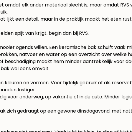
iet omdat elk ander materiaal slecht is, maar omdat RVS w
uik.
 lijkt een detail, maar in de praktijk maakt het eten rust
lden spijt van krijgt, begin dan bij RVS.
 mooier ogends willen. Een keramische bak schuift vaak mi
brokken, natvoer en water op een
overzicht over welke 
st of beschadiging maakt hem minder aantrekkelijk voor d
e bak wel eens omvalt.
in kleuren en vormen. Voor tijdelijk gebruik of als reserv
houden lastiger.
andig voor onderweg, op vakantie of in de auto. Minder logi
oe de bak zich gedraagt op een gewone dinsdagavond, met n