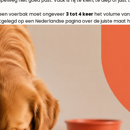
weg niet goed past. Vaak is hij te klein, te diep of juist t
: een voerbak moet ongeveer
3 tot 4 keer
het volume van 
itgelegd op een
Nederlandse pagina over de juiste maat