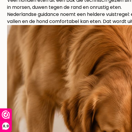
Veel honden eten uit een bak die technisch gezien simpel
in morsen, duwen tegen de rand en onrustig eten.
Nederlandse guidance noemt een heldere vuistregel
vallen en de hond comfortabel kan eten. Dat wordt u
8,9