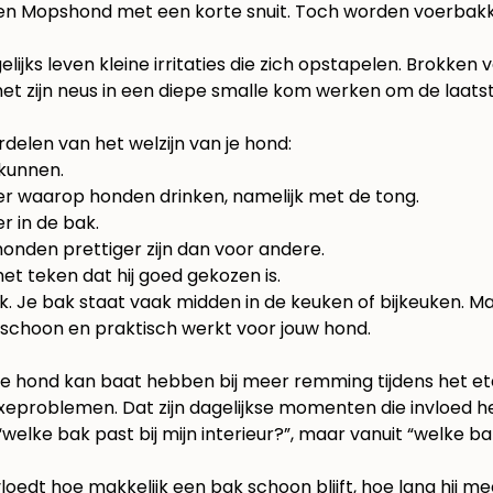
n Mopshond met een korte snuit. Toch worden voerbakke
lijks leven kleine irritaties die zich opstapelen. Brokken
t zijn neus in een diepe smalle kom werken om de laatste 
delen van het welzijn van je hond:
 kunnen.
er waarop honden drinken, namelijk met de tong.
r in de bak.
nden prettiger zijn dan voor andere.
het teken dat hij goed gekozen is.
pelijk. Je bak staat vaak midden in de keuken of bijkeuken.
tig, schoon en praktisch werkt voor jouw hond.
ge hond kan baat hebben bij meer remming tijdens het e
 luxeproblemen. Dat zijn dagelijkse momenten die invloed
welke bak past bij mijn interieur?”, maar vanuit “welke ba
oedt hoe makkelijk een bak schoon blijft, hoe lang hij mee