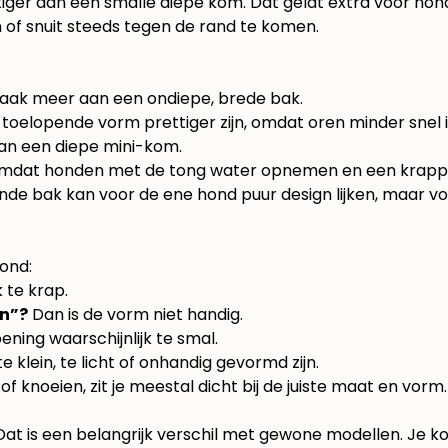
ttiger dan een smalle diepe kom. Dat geldt extra voor 
 of snuit steeds tegen de rand te komen.
vaak meer aan een ondiepe, brede bak.
toelopende vorm prettiger zijn, omdat oren minder snel 
 dan een diepe mini-kom.
g, omdat honden met de tong water opnemen en een krappe 
de bak kan voor de ene hond puur design lijken, maar voo
hond:
 te krap.
en”?
Dan is de vorm niet handig.
ning waarschijnlijk te smal.
 klein, te licht of onhandig gevormd zijn.
 knoeien, zit je meestal dicht bij de juiste maat en vorm.
t is een belangrijk verschil met gewone modellen. Je k