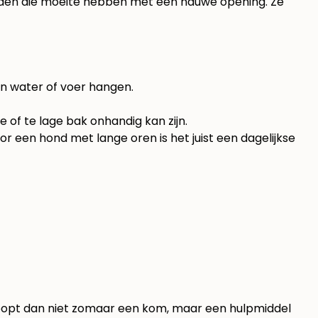
honden die moeite hebben met een nauwe opening. Ze
in water of voer hangen.
of te lage bak onhandig kan zijn.
r een hond met lange oren is het juist een dagelijkse
oopt dan niet zomaar een kom, maar een hulpmiddel