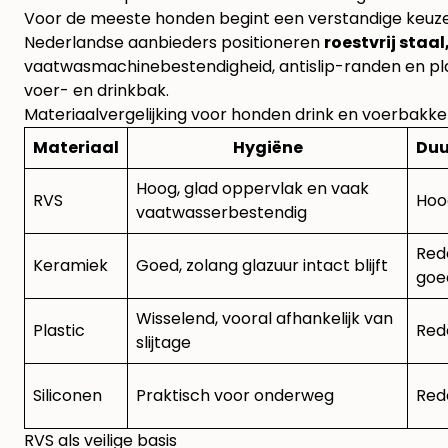
Voor de meeste honden begint een verstandige keuze 
Nederlandse aanbieders positioneren
roestvrij staal
vaatwasmachinebestendigheid, antislip-randen en p
voer- en drinkbak
.
Materiaalvergelijking voor honden drink en voerbakk
Materiaal
Hygiëne
Du
Hoog, glad oppervlak en vaak
RVS
Hoo
vaatwasserbestendig
Rede
Keramiek
Goed, zolang glazuur intact blijft
goe
Wisselend, vooral afhankelijk van
Plastic
Rede
slijtage
Siliconen
Praktisch voor onderweg
Rede
RVS als veilige basis