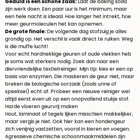
Geduld is een schone zaak:
Laat de baking soda
zijn werk doen. Een paar uur is het minimum, maar
een hele nacht is ideaal. Hoe langer het intrekt, hoe
meer geurmoleculen het kan opnemen.
De grote finale:
De volgende dag stofzuig je alles
grondig op. Het verschil is vaak direct te ruiken. Weg
is die muffe lucht!
Voor echt hardnekkige geuren of oude vlekken heb
je soms wat sterkers nodig. Zoek dan naar een
diervriendelijke textielreiniger. Mijn tip: kies er een op
basis van enzymen. Die maskeren de geur niet, maar
breken de biologische oorzaak (zoals urine of
speeksel) echt af. Probeer een nieuwe reiniger wel
altijd eerst even uit op een onopvallend stukje stof.
Harde vloeren geurvrij maken
Hout, laminaat of tegels lijken misschien makkelijker,
maar vergis je niet. Ook hier kan een hondengeur
zich venijnig vastzetten, vooral in kieren en voegen.
Agressieve chemische schoonmaakmiddelen zijn