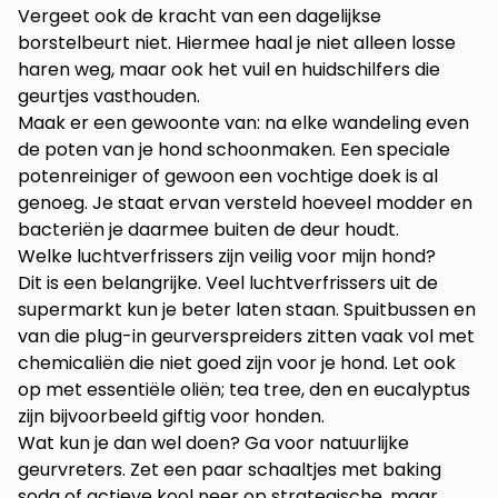
Vergeet ook de kracht van een dagelijkse
borstelbeurt niet. Hiermee haal je niet alleen losse
haren weg, maar ook het vuil en huidschilfers die
geurtjes vasthouden.
Maak er een gewoonte van: na elke wandeling even
de poten van je hond schoonmaken. Een speciale
potenreiniger of gewoon een vochtige doek is al
genoeg. Je staat ervan versteld hoeveel modder en
bacteriën je daarmee buiten de deur houdt.
Welke luchtverfrissers zijn veilig voor mijn hond?
Dit is een belangrijke. Veel luchtverfrissers uit de
supermarkt kun je beter laten staan. Spuitbussen en
van die plug-in geurverspreiders zitten vaak vol met
chemicaliën die niet goed zijn voor je hond. Let ook
op met essentiële oliën; tea tree, den en eucalyptus
zijn bijvoorbeeld giftig voor honden.
Wat kun je dan wel doen? Ga voor natuurlijke
geurvreters. Zet een paar schaaltjes met baking
soda of actieve kool neer op strategische, maar