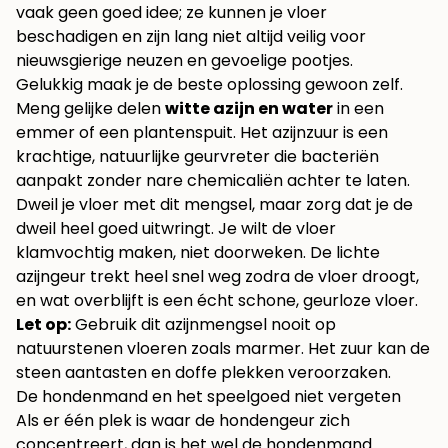
vaak geen goed idee; ze kunnen je vloer
beschadigen en zijn lang niet altijd veilig voor
nieuwsgierige neuzen en gevoelige pootjes.
Gelukkig maak je de beste oplossing gewoon zelf.
Meng gelijke delen
witte azijn en water
in een
emmer of een plantenspuit. Het azijnzuur is een
krachtige, natuurlijke geurvreter die bacteriën
aanpakt zonder nare chemicaliën achter te laten.
Dweil je vloer met dit mengsel, maar zorg dat je de
dweil heel goed uitwringt. Je wilt de vloer
klamvochtig maken, niet doorweken. De lichte
azijngeur trekt heel snel weg zodra de vloer droogt,
en wat overblijft is een écht schone, geurloze vloer.
Let op:
Gebruik dit azijnmengsel nooit op
natuurstenen vloeren zoals marmer. Het zuur kan de
steen aantasten en doffe plekken veroorzaken.
De hondenmand en het speelgoed niet vergeten
Als er één plek is waar de hondengeur zich
concentreert, dan is het wel de hondenmand.