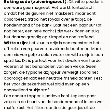
Baking soda (zuiveringszout):
Dit witte poeder is
een ware geurmagneet. Het werkt fantastisch
omdat het de geuren niet maskeert, maar echt
absorbeert. Strooi het royaal over je tapijt, de
hondenmand of de bank. Laat het een paar uur (of
nog beter, een hele nacht) zijn werk doen en zuig
het daarna grondig op. Simpel en doeltreffend.
Witte azijn:
Het zuur in azijn is een meester in het
afbreken van geurveroorzakende bacteriën. Maak
een mix van gelijke delen water en witte azijn in een
spuitfles. Dit is perfect voor het dweilen van harde
vloeren of het behandelen van een vlekje. Geen
zorgen, die typische azijngeur vervliegt zodra het
opdroogt en laat een neutrale frisheid achter. Test
het voor de zekerheid wel altijd even op een
onopvallend stukje stof.
Een andere topper is actieve kool. Leg een paar
zakjes in de buurt van de hondenmand of in een wat
muffe kast. Het filtert continu de geurtjes uit de