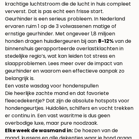
krachtige luchtstroom die de lucht in huis compleet
ververst. Dat is pas echt een frisse start.
Geurhinder is een serieus probleem. In Nederland
ervaren ruim 1 op de 3 volwassenen matige of
ernstige geurhinder. Met ongeveer 1,8 miljoen
honden dragen huisdiergeuren bij aan
8-12%
van de
binnenshuis gerapporteerde overlastklachten in
stedelijke regio’s, wat kan leiden tot stress en
slaapproblemen. Lees meer over
de impact van
geurhinder
en waarom een effectieve aanpak zo
belangrijk is.
Een vaste wasdag voor hondenspullen
Die heerlijke zachte mand en dat favoriete
fleecedekentje? Dat zijn de absolute hotspots voor
hondengeurtjes. Huidoliën, schilfers en vocht trekken
er continu in. Een vast wasritme is dus geen
overbodige luxe, maar pure noodzaak.
Elke week de wasmand in:
De hoezen van de
mand, kussens en alle dekentjes waar je hond graag