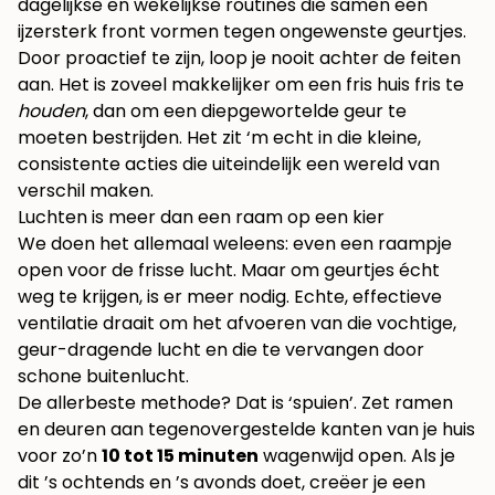
dagelijkse en wekelijkse routines die samen een
ijzersterk front vormen tegen ongewenste geurtjes.
Door proactief te zijn, loop je nooit achter de feiten
aan. Het is zoveel makkelijker om een fris huis fris te
houden
, dan om een diepgewortelde geur te
moeten bestrijden. Het zit ‘m echt in die kleine,
consistente acties die uiteindelijk een wereld van
verschil maken.
Luchten is meer dan een raam op een kier
We doen het allemaal weleens: even een raampje
open voor de frisse lucht. Maar om geurtjes écht
weg te krijgen, is er meer nodig. Echte, effectieve
ventilatie draait om het afvoeren van die vochtige,
geur-dragende lucht en die te vervangen door
schone buitenlucht.
De allerbeste methode? Dat is ‘spuien’. Zet ramen
en deuren aan tegenovergestelde kanten van je huis
voor zo’n
10 tot 15 minuten
wagenwijd open. Als je
dit ’s ochtends en ’s avonds doet, creëer je een