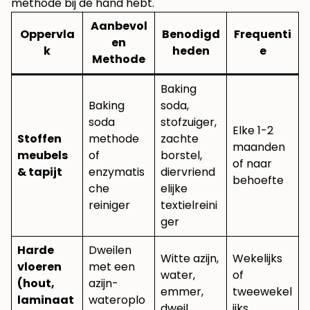
methode bij de hand hebt.
Aanbevol
Oppervla
Benodigd
Frequenti
en
k
heden
e
Methode
Baking
Baking
soda,
soda
stofzuiger,
Elke 1-2
Stoffen
methode
zachte
maanden
meubels
of
borstel,
of naar
& tapijt
enzymatis
diervriend
behoefte
che
elijke
reiniger
textielreini
ger
Harde
Dweilen
Witte azijn,
Wekelijks
vloeren
met een
water,
of
(hout,
azijn-
emmer,
tweewekel
laminaat
wateroplo
dweil
ijks