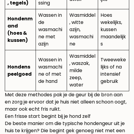
, tegels)
ssing
Wassen in
Wasmiddel
Hoes
Hondenm
de
, witte
wekelijks,
and
wasmachi
azijn,
kussen
(hoes &
ne met
wasmachi
maandelijk
kussen)
azijn
ne
s
Wasmiddel
Wassen in
Tweeweke
, waszak,
Hondens
wasmachi
lijks of na
milde
peelgoed
ne of met
intensief
zeep,
de hand
gebruik
water
Met deze methodes pak je de geur bij de bron aan
en zorg je ervoor dat je huis niet alleen schoon oogt,
maar ook echt fris ruikt.
Een frisse start begint bij je hond zelf
De beste manier om die typische hondengeur uit je
huis te krijgen? Die begint gek genoeg niet met een