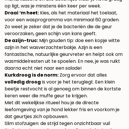
op ligt, was je minstens één keer per week.
Draai ‘m heet:
Kies, als het materiaal het toelaat,
voor een wasprogramma van minimaal 60 graden.
Zo weet je zeker dat je de bacteriën die de geur
veroorzaken, geen schijn van kans geeft.
De azijn-truc:
Mijn gouden tip: doe een kopje witte
azijn in het wasverzachterbakje. Azijn is een
fantastische, natuurlijke geurvreter en helpt ook om
wasmiddelresten uit te spoelen. En nee, je was ruikt
daarna echt niet naar een salade!
Kurkdroog is de norm:
Zorg ervoor dat alles
volledig droog
is voor je het teruglegt. Een klein
beetje restvocht is al genoeg om binnen de kortste
keren weer die muffe geur te krijgen.
Met dit wekelijkse ritueel hou je de directe
leefomgeving van je hond lekker fris en voorkom je
dat geurtjes zich opbouwen.
Slim stofzuigen: de strijd tegen onzichtbaar vuil