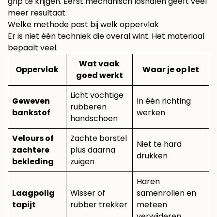
grip te krijgen. Eerst mechanisch loshalen geeft veel
meer resultaat.
Welke methode past bij welk oppervlak
Er is niet één techniek die overal wint. Het materiaal
bepaalt veel.
Wat vaak
Oppervlak
Waar je op let
goed werkt
Licht vochtige
Geweven
In één richting
rubberen
bankstof
werken
handschoen
Velours of
Zachte borstel
Niet te hard
zachtere
plus daarna
drukken
bekleding
zuigen
Haren
Laagpolig
Wisser of
samenrollen en
tapijt
rubber trekker
meteen
verwijderen