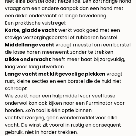
Niet elke borstel doet hetzelfde. Een kortharige hond
vraagt om een andere aanpak dan een hond met
een dikke ondervacht of lange bevedering.
Een praktische vuistregel:
Korte, gladde vacht
werkt vaak goed met een
stevige verzorgingsborstel of rubberen borstel
Middellange vacht
vraagt meestal om een borstel
die losse haren meeneemt zonder te trekken
Dikke ondervacht
heeft meer baat bij zorgvuldig,
laag voor laag uitwerken
Lange vacht met klitgevoelige plekken
vraagt
rust, kleine secties en een borstel die de huid niet
schraapt
Wie zoekt naar een hulpmiddel voor veel losse
onderwol kan ook kijken naar
een Furminator voor
honden
. Zo'n tool is één optie binnen
vachtverzorging, geen wondermiddel voor elke
vacht. De winst zit vooral in rustig en consequent
gebruik, niet in harder trekken.