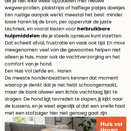
die je niet elke week opzadelen met nieuwe
wegwerprollen, plakstrips of halflege pakjes doekjes.
Een rustige aanpak werkt meestal het best: minder
losse haren bij de bron, per oppervlak de juiste
techniek, en vooral kiezen voor
herbruikbare
hulpmiddelen
die je steeds opnieuw kunt inzetten.
Dat scheelt afval, frustratie en vaak ook tijd. En mooi
meegenomen: veel van die gewoontes helpen niet
alleen je huis, maar ook de vachtverzorging en het
comfort van je hond.
Een Huis Vol Liefde en… Haren
De meeste hondenbezitters kennen dat moment
waarop je denkt dat je net hebt schoongemaakt,
maar de bank alweer een lichte vachtlaag lijkt te
dragen. De hond ligt tevreden te slapen, jij kijkt naar
de kussens, en je weet eigenlijk al dat een snelle haal
met een stofzuiger hier niet genoeg gaat zijn.