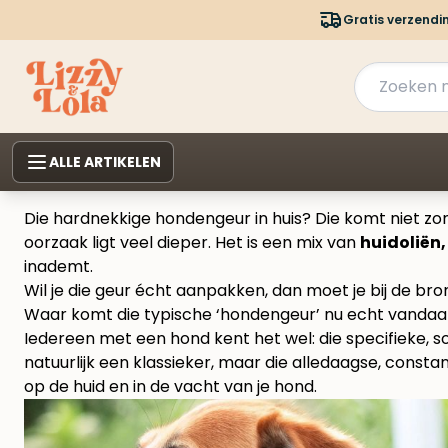
Gratis verzendi
ALLE ARTIKELEN
Die hardnekkige hondengeur in huis? Die komt niet zom
oorzaak ligt veel dieper. Het is een mix van
huidoliën,
inademt.
Wil je die geur écht aanpakken, dan moet je bij de br
Waar komt die typische ‘hondengeur’ nu echt vanda
Iedereen met een hond kent het wel: die specifieke, s
natuurlijk een klassieker, maar die alledaagse, consta
op de huid en in de vacht van je hond.