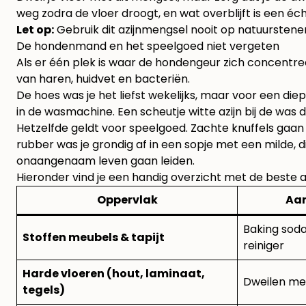
weg zodra de vloer droogt, en wat overblijft is een éc
Let op:
Gebruik dit azijnmengsel nooit op natuurstene
De hondenmand en het speelgoed niet vergeten
Als er één plek is waar de hondengeur zich concentree
van haren, huidvet en bacteriën.
De hoes was je het liefst wekelijks, maar voor een di
in de wasmachine. Een scheutje witte azijn bij de was
Hetzelfde geldt voor speelgoed. Zachte knuffels gaan
rubber was je grondig af in een sopje met een milde, 
onaangenaam leven gaan leiden.
Hieronder vind je een handig overzicht met de beste aa
Oppervlak
Aa
Baking sod
Stoffen meubels & tapijt
reiniger
Harde vloeren (hout, laminaat,
Dweilen met
tegels)