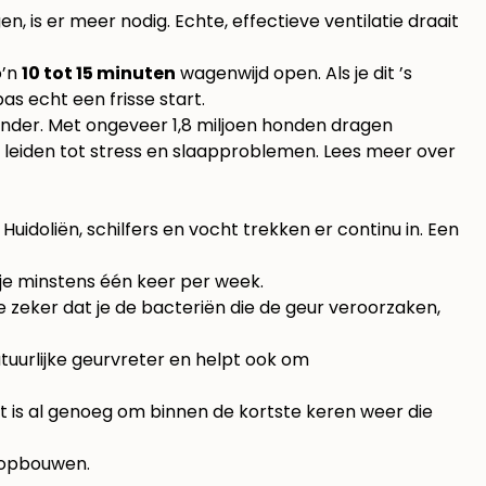
 is er meer nodig. Echte, effectieve ventilatie draait
o’n
10 tot 15 minuten
wagenwijd open. Als je dit ’s
as echt een frisse start.
inder. Met ongeveer 1,8 miljoen honden dragen
n leiden tot stress en slaapproblemen. Lees meer over
uidoliën, schilfers en vocht trekken er continu in. Een
 je minstens één keer per week.
 zeker dat je de bacteriën die de geur veroorzaken,
atuurlijke geurvreter en helpt ook om
cht is al genoeg om binnen de kortste keren weer die
h opbouwen.