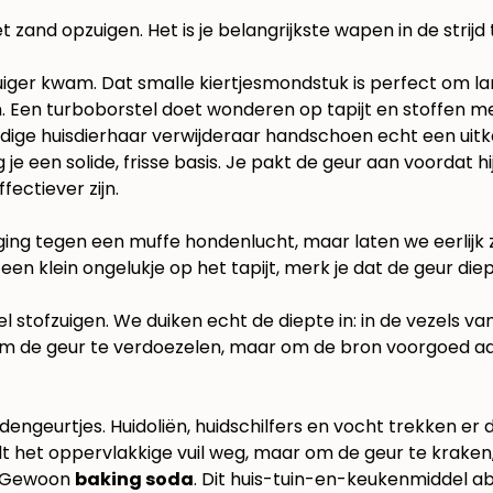
et zand opzuigen. Het is je belangrijkste wapen in de str
fzuiger kwam. Dat smalle kiertjesmondstuk is perfect om 
 Een turboborstel doet wonderen op tapijt en stoffen meu
ndige
huisdierhaar verwijderaar handschoen
echt een uitk
g je een solide, frisse basis. Je pakt de geur aan voordat
ectiever zijn.
iging tegen een muffe hondenlucht, maar laten we eerlijk 
en klein ongelukje op het tapijt, merk je dat de geur diep
 stofzuigen. We duiken echt de diepte in: in de vezels van 
 om de geur te verdoezelen, maar om de bron voorgoed aa
engeurtjes. Huidoliën, huidschilfers en vocht trekken er 
aalt het oppervlakkige vuil weg, maar om de geur te krake
s? Gewoon
baking soda
. Dit huis-tuin-en-keukenmiddel ab