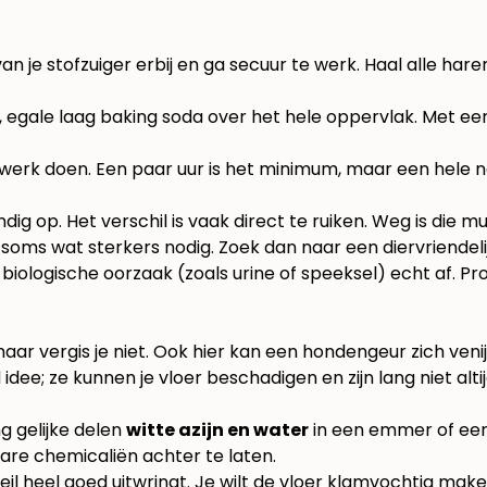
 je stofzuiger erbij en ga secuur te werk. Haal alle haren 
ke, egale laag baking soda over het hele oppervlak. Met ee
 werk doen. Een paar uur is het minimum, maar een hele na
ig op. Het verschil is vaak direct te ruiken. Weg is die mu
ms wat sterkers nodig. Zoek dan naar een diervriendelijke 
ologische oorzaak (zoals urine of speeksel) echt af. Prob
maar vergis je niet. Ook hier kan een hondengeur zich veni
; ze kunnen je vloer beschadigen en zijn lang niet altij
g gelijke delen
witte azijn en water
in een emmer of een 
are chemicaliën achter te laten.
eil heel goed uitwringt. Je wilt de vloer klamvochtig make