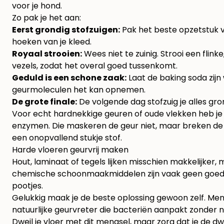
voor je hond.
Zo pak je het aan:
Eerst grondig stofzuigen:
Pak het beste opzetstuk van
hoeken van je kleed.
Royaal strooien:
Wees niet te zuinig. Strooi een flin
vezels, zodat het overal goed tussenkomt.
Geduld is een schone zaak:
Laat de baking soda zijn
geurmoleculen het kan opnemen.
De grote finale:
De volgende dag stofzuig je alles grond
Voor echt hardnekkige geuren of oude vlekken heb je so
enzymen. Die maskeren de geur niet, maar breken de bi
een onopvallend stukje stof.
Harde vloeren geurvrij maken
Hout, laminaat of tegels lijken misschien makkelijker, 
chemische schoonmaakmiddelen zijn vaak geen goed idee
pootjes.
Gelukkig maak je de beste oplossing gewoon zelf. Men
natuurlijke geurvreter die bacteriën aanpakt zonder n
Dweil je vloer met dit mengsel, maar zorg dat je de dw