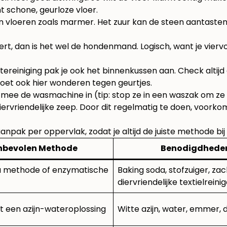
ht schone, geurloze vloer.
n vloeren zoals marmer. Het zuur kan de steen aantasten
rt, dan is het wel de hondenmand. Logisch, want je viervo
eptereiniging pak je ook het binnenkussen aan. Check alt
 doet ook hier wonderen tegen geurtjes.
 mee de wasmachine in (tip: stop ze in een waszak om ze
diervriendelijke zeep. Door dit regelmatig te doen, voork
npak per oppervlak, zodat je altijd de juiste methode bij
nbevolen Methode
Benodigdhede
a methode of enzymatische
Baking soda, stofzuiger, zac
diervriendelijke textielreini
 een azijn-wateroplossing
Witte azijn, water, emmer, 