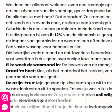
We doen het allemaal weleens: even een raampje open vo
om het afvoeren van die vochtige, geur-dragende luc
De allerbeste methode? Dat is ‘spuien’. Zet ramen en
ochtends en ’s avonds doet, creëer je een krachtige lu
Geurhinder is een serieus probleem. In Nederland erv
huisdiergeuren bij aan
8-12%
van de binnenshuis gerap
de impact van geurhinder
en waarom een effectieve aa
Een vaste wasdag voor hondenspullen
Die heerlijke zachte mand en dat favoriete fleecedeken
vast wasritme is dus geen overbodige luxe, maar pur
Elke week de wasmand in:
De hoezen van de mand, ku
Draai ‘m heet:
Kies, als het materiaal het toelaat, 
geen schijn van kans geeft.
De azijn-truc:
Mijn gouden tip: doe een kopje witte az
wasmiddelresten uit te spoelen. En nee, je was ruikt d
Kurkdroog is de norm:
Zorg ervoor dat alles
volledi
muffe geur te krijgen.
Met dit wekelijkse ritueel hou je de directe leefomgev
8,9