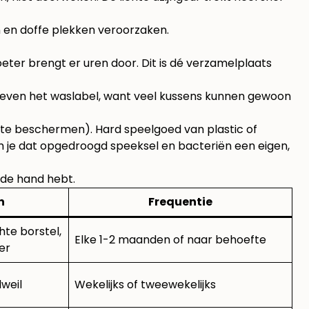
 en doffe plekken veroorzaken.
eter brengt er uren door. Dit is dé verzamelplaats
ijd even het waslabel, want veel kussens kunnen gewoon
 te beschermen). Hard speelgoed van plastic of
om je dat opgedroogd speeksel en bacteriën een eigen,
 de hand hebt.
n
Frequentie
hte borstel,
Elke 1-2 maanden of naar behoefte
ger
dweil
Wekelijks of tweewekelijks