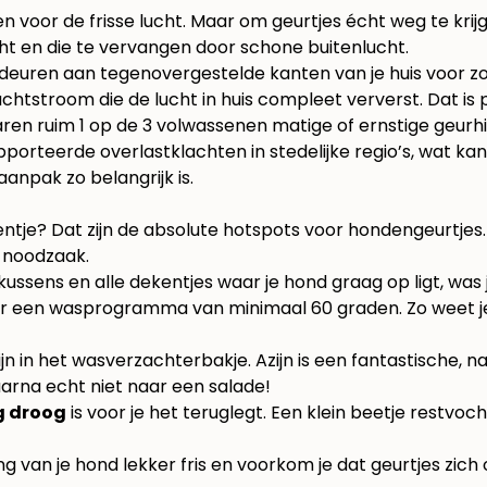
or de frisse lucht. Maar om geurtjes écht weg te krijgen,
ht en die te vervangen door schone buitenlucht.
 deuren aan tegenovergestelde kanten van je huis voor z
chtstroom die de lucht in huis compleet ververst. Dat is p
aren ruim 1 op de 3 volwassenen matige of ernstige geurh
porteerde overlastklachten in stedelijke regio’s, wat ka
npak zo belangrijk is.
tje? Dat zijn de absolute hotspots voor hondengeurtjes. H
e noodzaak.
ssens en alle dekentjes waar je hond graag op ligt, was
voor een wasprogramma van minimaal 60 graden. Zo weet je
ijn in het wasverzachterbakje. Azijn is een fantastische, n
aarna echt niet naar een salade!
g droog
is voor je het teruglegt. Een klein beetje restvo
ing van je hond lekker fris en voorkom je dat geurtjes zic