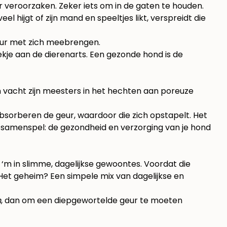
r veroorzaken. Zeker iets om in de gaten te houden.
 hijgt of zijn mand en speeltjes likt, verspreidt die
geur met zich meebrengen.
ekje aan de dierenarts. Een gezonde hond is de
n vacht zijn meesters in het hechten aan poreuze
 absorberen de geur, waardoor die zich opstapelt. Het
en samenspel: de
gezondheid en verzorging
van je hond
t ‘m in slimme, dagelijkse gewoontes. Voordat die
. Het geheim? Een simpele mix van dagelijkse en
n
, dan om een diepgewortelde geur te moeten