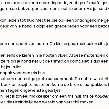
n in de oren kan een doordringende, zoetige of muffe geu
n in de bek zorgen voor een slechte adem. Als je hond veel
t kan leiden tot huidinfecties die ook een onaangename 
e geur van je hond is altijd een goede reden voor een bezo
een een spoor van haren. De kleine geurmoleculen uit zij
 en zelfs de kieren in je houten vloer. Al deze materialen
 zelfs als je hond net uit de trimsalon komt. Het is dus e
j jou ruikt.
npak voor een fris huis
niet met een eenmalige grote schoonmaak. De echte winst zi
je bank en tapijt te nestelen, kun je de bron al aanpakken
ormen tegen ongewenste geurtjes.
n. Het is zoveel makkelijker om een fris huis fris te
houde
cties die uiteindelijk een wereld van verschil maken.