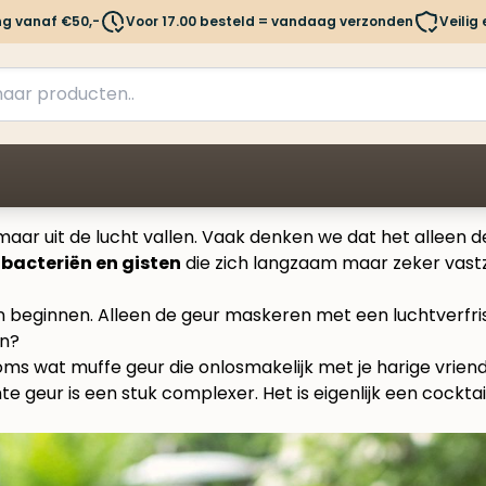
ng vanaf €50,-
Voor 17.00 besteld = vandaag verzonden
Veilig
aar uit de lucht vallen. Vaak denken we dat het alleen d
 bacteriën en gisten
die zich langzaam maar zeker vastzet
on beginnen. Alleen de geur maskeren met een luchtverfri
an?
oms wat muffe geur die onlosmakelijk met je harige vrien
nte geur is een stuk complexer. Het is eigenlijk een cockta