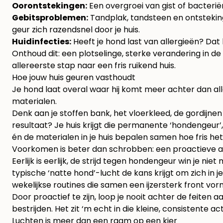
Oorontstekingen:
Een overgroei van gist of bacterië
Gebitsproblemen:
Tandplak, tandsteen en ontstekinge
geur zich razendsnel door je huis.
Huidinfecties:
Heeft je hond last van allergieën? Da
Onthoud dit: een plotselinge, sterke verandering in d
allereerste stap naar een fris ruikend huis.
Hoe jouw huis geuren vasthoudt
Je hond laat overal waar hij komt meer achter dan all
materialen.
Denk aan je stoffen bank, het vloerkleed, de gordijnen
resultaat? Je huis krijgt die permanente ‘hondengeur’,
én de materialen in je huis bepalen samen hoe fris het bi
Voorkomen is beter dan schrobben: een proactieve aa
Eerlijk is eerlijk, de strijd tegen hondengeur win je 
typische ‘natte hond’-lucht de kans krijgt om zich in 
wekelijkse routines die samen een ijzersterk front v
Door proactief te zijn, loop je nooit achter de feiten aa
bestrijden. Het zit ‘m echt in die kleine, consistente a
Luchten is meer dan een raam op een kier