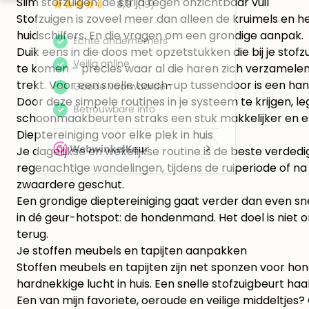
Slim stofzuigen: de strijd tegen onzichtbaar vuil
Stofzuigen is zoveel meer dan alleen de kruimels en h
huidschilfers. En die vragen om een grondige aanpak.
Duik eens in die doos met opzetstukken die bij je sto
te komen – precies waar al die haren zich verzamelen.
trekt. Voor een snelle touch-up tussendoor is een ha
Door deze simpele routines in je systeem te krijgen, le
schoonmaakbeurten straks een stuk makkelijker en eff
Dieptereiniging voor elke plek in huis
Je dagelijkse en wekelijkse routine is de beste verded
regenachtige wandelingen, tijdens de ruiperiode of na e
zwaardere geschut.
Een grondige dieptereiniging gaat verder dan even snel
in dé geur-hotspot: de hondenmand. Het doel is niet
terug.
Je stoffen meubels en tapijten aanpakken
Stoffen meubels en tapijten zijn net sponzen voor hond
hardnekkige lucht in huis. Een snelle stofzuigbeurt h
Een van mijn favoriete, oeroude en veilige middeltje