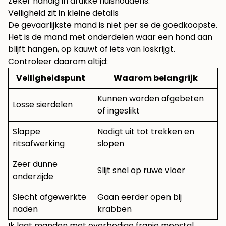
Zeker handig in drukke huishoudens.
Veiligheid zit in kleine details
De gevaarlijkste mand is niet per se de goedkoopste.
Het is de mand met onderdelen waar een hond aan
blijft hangen, op kauwt of iets van loskrijgt.
Controleer daarom altijd:
Veiligheidspunt
Waarom belangrijk
Kunnen worden afgebeten
Losse sierdelen
of ingeslikt
Slappe
Nodigt uit tot trekken en
ritsafwerking
slopen
Zeer dunne
Slijt snel op ruwe vloer
onderzijde
Slecht afgewerkte
Gaan eerder open bij
naden
krabben
Ik laat manden met overbodige franje meestal