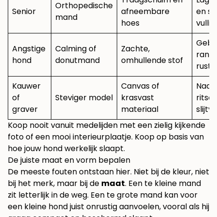
Orthopedische
Senior
afneembare
en st
mand
hoes
vullin
Gebo
Angstige
Calming of
Zachte,
rand
hond
donutmand
omhullende stof
rusti
Kauwer
Canvas of
Nade
of
Steviger model
krasvast
ritse
graver
materiaal
slijtv
Koop nooit vanuit medelijden met een zielig kijkende
foto of een mooi interieurplaatje. Koop op basis van
hoe jouw hond werkelijk slaapt.
De juiste maat en vorm bepalen
De meeste fouten ontstaan hier. Niet bij de kleur, niet
bij het merk, maar bij de
maat
. Een te kleine mand
zit letterlijk in de weg. Een te grote mand kan voor
een kleine hond juist onrustig aanvoelen, vooral als hij