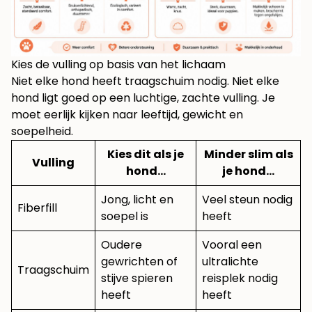
Kies de vulling op basis van het lichaam
Niet elke hond heeft traagschuim nodig. Niet elke
hond ligt goed op een luchtige, zachte vulling. Je
moet eerlijk kijken naar leeftijd, gewicht en
soepelheid.
Kies dit als je
Minder slim als
Vulling
hond…
je hond…
Jong, licht en
Veel steun nodig
Fiberfill
soepel is
heeft
Oudere
Vooral een
gewrichten of
ultralichte
Traagschuim
stijve spieren
reisplek nodig
heeft
heeft