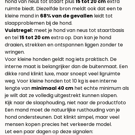
hond van neus tot staart plus
15 tot 20 cm
extra
ruimte biedt. Diezelfde bron meldt ook dat een te
kleine mand in
68% van de gevallen
leidt tot
slaapproblemen bij de hond.
Vuistregel:
meet je hond van neus tot staartbasis
en tel
15 tot 20 cm
extra op. Dan kan je hond
draaien, strekken en ontspannen liggen zonder te
wringen.
Voor kleine honden geldt nog iets praktisch. De
interne maat is belangrijker dan de buitenmaat. Een
dikke rand klinkt luxe, maar snoept veel ligruimte
weg. Voor kleine honden tot 10 kg is een interne
lengte van
minimaal 40 cm
het echte minimum als
je wilt dat ze volledig uitgestrekt kunnen slapen.
Kijk naar de slaaphouding, niet naar de productfoto
Een mand moet de natuurlijke rusthouding van je
hond ondersteunen. Dat klinkt simpel, maar veel
mensen kopen precies het verkeerde model.
Let een paar dagen op deze signalen: