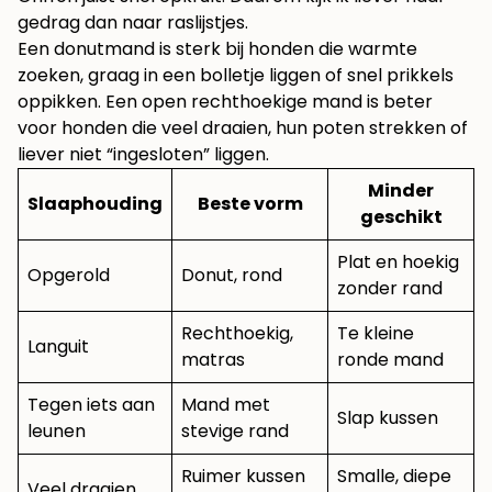
gedrag dan naar raslijstjes.
Een donutmand is sterk bij honden die warmte
zoeken, graag in een bolletje liggen of snel prikkels
oppikken. Een open rechthoekige mand is beter
voor honden die veel draaien, hun poten strekken of
liever niet “ingesloten” liggen.
Minder
Slaaphouding
Beste vorm
geschikt
Plat en hoekig
Opgerold
Donut, rond
zonder rand
Rechthoekig,
Te kleine
Languit
matras
ronde mand
Tegen iets aan
Mand met
Slap kussen
leunen
stevige rand
Ruimer kussen
Smalle, diepe
Veel draaien