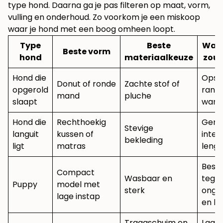
type hond
. Daarna ga je pas filteren op maat, vorm,
vulling en onderhoud. Zo voorkom je een miskoop
waar je hond met een boog omheen loopt.
Type
Beste
Waar
Beste vorm
hond
materiaalkeuze
zou 
Hond die
Opst
Donut of ronde
Zachte stof of
opgerold
rand
mand
pluche
slaapt
warm
Hond die
Rechthoekig
Geno
Stevige
languit
kussen of
inter
bekleding
ligt
matras
lengt
Best
Compact
Wasbaar en
tege
Puppy
model met
sterk
ongel
lage instap
en bi
Traagschuim en
Lage 