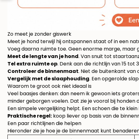
Zo meet je zonder giswerk
Meet je hond terwijl hij ontspannen staat of in een na
Voeg daarna ruimte toe. Geen enorme marge, maar gen
Meet de lengte van je hond
. Van snuit tot staartaan
Tel extra ruimte op
. Denk aan die richtlijn van 15 tot 
Controleer de binnenmaat
. Niet de buitenkant van
Vergelijk met de slaaphouding
. Een opgerolde sla
Waarom te groot ook niet ideaal is
Veel baasjes denken: dan neem ik gewoon iets groters, d
minder geborgen voelen. Dat zie je vooral bij honden 
Een simpele vergelijking helpt. Een schoen die te klein i
Praktische regel:
koop liever op basis van de binnenm
Een paar richtlijnen die helpen
Hieronder zie je hoe je de binnenmaat kunt benaderen