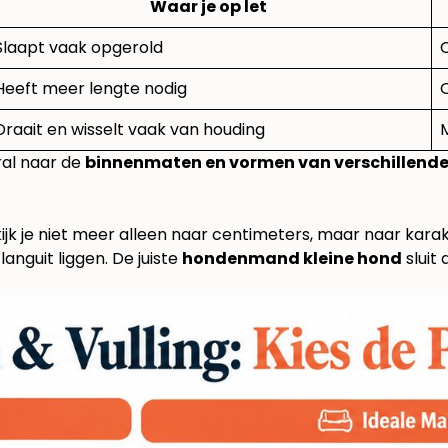
Waar je op let
Slaapt vaak opgerold
Heeft meer lengte nodig
Draait en wisselt vaak van houding
M
oral naar de
binnenmaten en vormen van verschillen
kijk je niet meer alleen naar centimeters, maar naar kar
languit liggen. De juiste
hondenmand kleine hond
sluit