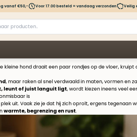
ng vanaf €50,-
Voor 17.00 besteld = vandaag verzonden
Veilig
e kleine hond draait een paar rondjes op de vloer, kruipt 
nd
, maar raken al snel verdwaald in maten, vormen en za
 leunt of juist languit ligt
, wordt kiezen ineens veel ee
onmisbaar is
lek uit. Vaak zie je dat hij zich oprolt, ergens tegenaan 
an
warmte, begrenzing en rust
.