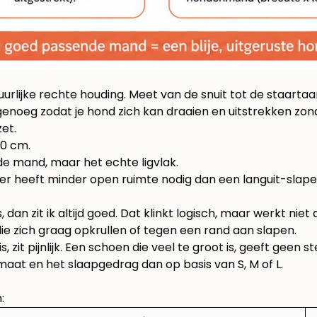
tuurlijke rechte houding. Meet van de snuit tot de staarta
oeg zodat je hond zich kan draaien en uitstrekken zond
zet.
30 cm.
 de mand, maar het echte ligvlak.
per heeft minder open ruimte nodig dan een languit-slape
an zit ik altijd goed. Dat klinkt logisch, maar werkt niet 
die zich graag opkrullen of tegen een rand aan slapen.
s, zit pijnlijk. Een schoen die veel te groot is, geeft geen
aat en het slaapgedrag dan op basis van S, M of L.
: