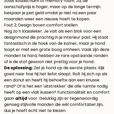
zoals koudschuim of memory foam. Ja, de
aanschafprijs is hoger, maar op de lange termijn
bespaar je juist geld omdat je niet na een paar
maanden weer een nieuwe hoeft te kopen.
Fout 2: Design boven comfort stellen
Nog zo’n klassieker. Je valt als een blok voor een
designmand die prachtig in je interieur past. Hij staat
fantastisch in de hoek van de kamer, maar je hond
loopt er met een grote boog omheen. Vaak zijn deze
manden te hard, hebben ze rare opstaande randen
of is de stof gewoon niet prettig voor je hond.
De oplossing:
Zet je hond op de eerste plaats. Kijk
goed naar hoe hij het liefst slaapt. Rolt hij zich op als
een donut en heeft hij behoefte aan een knusse
rand? Of is het een 'uitstrekker' die alle ruimte nodig
heeft op een vlak kussen? Functionaliteit en comfort
gaan
altijd
voor. Gelukkig zijn er tegenwoordig
genoeg stijlvolle manden die wél comfortabel zijn,
dus je hoeft echt niet te kiezen.