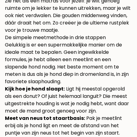
Zie het als een matras voor jezelf: je wilt genoeg
ruimte om je lekker te kunnen uitrekken, maar je wilt
ook niet verdwalen. Die gouden middenweg vinden,
dáár draait het om. Zo creëer je de ultieme rustplek
voor je trouwe maatje.
De simpele meetmethode in drie stappen
Gelukkig is er een supermakkelijke manier om de
ideale maat te bepalen. Geen ingewikkelde
formules, je hebt alleen een meetlint en een
slapende hond nodig. Het beste moment om te
meten is dus als je hond diep in dromenland is, in zijn
favoriete slaaphouding.
Kijk hoe je hond slaapt:
Ligt hij meestal opgerold
als een donut? Of juist helemaal languit? Die meest
uitgestrekte houding is wat je nodig hebt, want daar
moet de mand groot genoeg voor zijn.
Meet van neus tot staartbasis:
Pak je meetlint
erbij als je hond ligt en meet de afstand van het
puntje van zijn neus tot het begin van zijn staart.