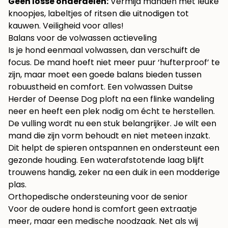
Geen losse onderdelen:
Vermijd manden met leuke
knoopjes, labeltjes of ritsen die uitnodigen tot
kauwen. Veiligheid voor alles!
Balans voor de volwassen actieveling
Is je hond eenmaal volwassen, dan verschuift de
focus. De mand hoeft niet meer puur ‘hufterproof’ te
zijn, maar moet een goede balans bieden tussen
robuustheid en comfort. Een volwassen Duitse
Herder of Deense Dog ploft na een flinke wandeling
neer en heeft een plek nodig om écht te herstellen.
De vulling wordt nu een stuk belangrijker. Je wilt een
mand die zijn vorm behoudt en niet meteen inzakt.
Dit helpt de spieren ontspannen en ondersteunt een
gezonde houding. Een waterafstotende laag blijft
trouwens handig, zeker na een duik in een modderige
plas.
Orthopedische ondersteuning voor de senior
Voor de oudere hond is comfort geen extraatje
meer, maar een medische noodzaak. Net als wij