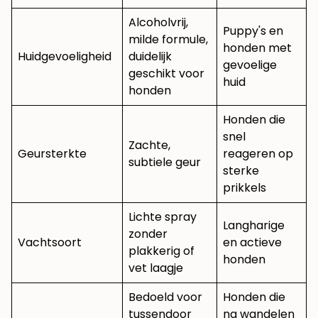
Alcoholvrij,
Puppy's en
milde formule,
honden met
Huidgevoeligheid
duidelijk
gevoelige
geschikt voor
huid
honden
Honden die
snel
Zachte,
Geursterkte
reageren op
subtiele geur
sterke
prikkels
Lichte spray
Langharige
zonder
Vachtsoort
en actieve
plakkerig of
honden
vet laagje
Bedoeld voor
Honden die
tussendoor
na wandelen