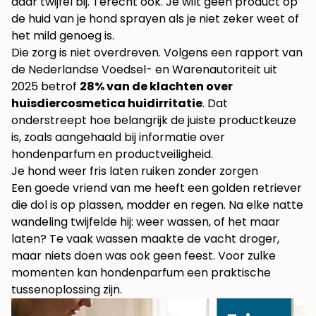
daar twijfel bij. Terecht ook. Je wilt geen product op
de huid van je hond sprayen als je niet zeker weet of
het mild genoeg is.
Die zorg is niet overdreven. Volgens een rapport van
de Nederlandse Voedsel- en Warenautoriteit uit
2025 betrof
28% van de klachten over
huisdiercosmetica huidirritatie
. Dat
onderstreept hoe belangrijk de juiste productkeuze
is, zoals aangehaald bij
informatie over
hondenparfum en productveiligheid
.
Je hond weer fris laten ruiken zonder zorgen
Een goede vriend van me heeft een golden retriever
die dol is op plassen, modder en regen. Na elke natte
wandeling twijfelde hij: weer wassen, of het maar
laten? Te vaak wassen maakte de vacht droger,
maar niets doen was ook geen feest. Voor zulke
momenten kan hondenparfum een praktische
tussenoplossing zijn.