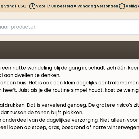
ng vanaf €50,-
Voor 17.00 besteld = vandaag verzonden
Veilig
a een natte wandeling blij de gang in, schudt zich één ke
al aan dweilen te denken.
oon huis. Het is ook een klein dagelijks controlemoment w
heeft. Juist als je die routine simpel houdt, kost ze weinig 
drukken. Dat is vervelend genoeg. De grotere risico's zitte
l dat tussen de tenen blijft plakken.
 onderdeel van de dagelijkse verzorging. Niet alleen voor
el lopen op stoep, gras, bosgrond of natte winterwegen m