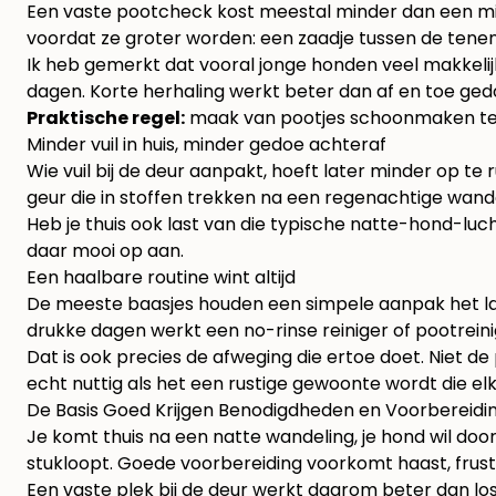
Een vaste pootcheck kost meestal minder dan een minuu
voordat ze groter worden: een zaadje tussen de tenen,
Ik heb gemerkt dat vooral jonge honden veel makkelij
dagen. Korte herhaling werkt beter dan af en toe ged
Praktische regel:
maak van pootjes schoonmaken tegeli
Minder vuil in huis, minder gedoe achteraf
Wie vuil bij de deur aanpakt, hoeft later minder op 
geur die in stoffen trekken na een regenachtige wande
Heb je thuis ook last van die typische natte-hond-luc
daar mooi op aan.
Een haalbare routine wint altijd
De meeste baasjes houden een simpele aanpak het lan
drukke dagen werkt een no-rinse reiniger of pootrein
Dat is ook precies de afweging die ertoe doet. Niet 
echt nuttig als het een rustige gewoonte wordt die elk
De Basis Goed Krijgen Benodigdheden en Voorbereidi
Je komt thuis na een natte wandeling, je hond wil do
stukloopt. Goede voorbereiding voorkomt haast, frus
Een vaste plek bij de deur werkt daarom beter dan losse