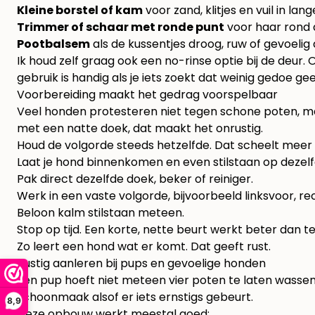
Kleine borstel of kam
voor zand, klitjes en vuil in lan
Trimmer of schaar met ronde punt
voor haar rond d
Pootbalsem
als de kussentjes droog, ruw of gevoelig
Ik houd zelf graag ook een no-rinse optie bij de deur
gebruik
is handig als je iets zoekt dat weinig gedoe ge
Voorbereiding maakt het gedrag voorspelbaar
Veel honden protesteren niet tegen schone poten, ma
met een natte doek, dat maakt het onrustig.
Houd de volgorde steeds hetzelfde. Dat scheelt mee
Laat je hond binnenkomen en even stilstaan op dezelf
Pak direct dezelfde doek, beker of reiniger.
Werk in een vaste volgorde, bijvoorbeeld linksvoor, re
Beloon kalm stilstaan meteen.
Stop op tijd. Een korte, nette beurt werkt beter dan t
Zo leert een hond wat er komt. Dat geeft rust.
Rustig aanleren bij pups en gevoelige honden
Een pup hoeft niet meteen vier poten te laten wassen
schoonmaak alsof er iets ernstigs gebeurt.
8,9
Deze opbouw werkt meestal goed: