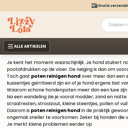
Gratis verzendi
ALLE ARTIKELEN
Je kent het moment waarschijnlijk. Je hond stuitert n
pootafdrukken op de vloer. De neiging is dan om voor
Toch gaat
poten reinigen hond
over meer dan een sch
kussentjes geïrriteerd zijn en of je hond ergens last van 
Waarom schone hondenpoten meer dan een luxe zijn
Na een wandeling zie je vooral modder, zand en natte af
straatresten, strooizout, kleine steentjes, pollen of vui
Daarom is
poten reinigen hond
in de praktijk gewoon
ongemak sneller te voorkomen. Zeker bij honden die ve
Je merkt kleine problemen eerder op