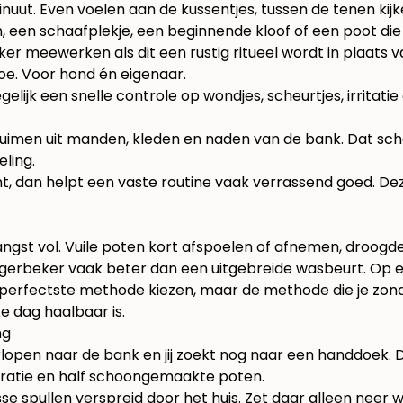
t. Even voelen aan de kussentjes, tussen de tenen kijken
 een schaafplekje, een beginnende kloof of een poot die j
ker meewerken als dit een rustig ritueel wordt in plaats
oe. Voor hond én eigenaar.
jk een snelle controle op wondjes, scheurtjes, irritatie 
te ruimen uit manden, kleden en naden van de bank. Dat s
ling.
ht, dan helpt een vaste routine vaak verrassend goed. De
gst vol. Vuile poten kort afspoelen of afnemen, droogd
igerbeker vaak beter dan een uitgebreide wasbeurt. Op e
de perfectste methode kiezen, maar de methode die je zon
e dag haalbaar is.
ng
orlopen naar de bank en jij zoekt nog naar een handdoek.
tratie en half schoongemaakte poten.
 spullen verspreid door het huis. Zet daar alleen neer wat