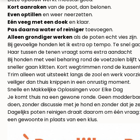
Kort aanraken
van de poot, dan belonen.
Even optillen
en weer neerzetten.
Eén veeg met een doek
en klaar.
Pas daarna water of reiniger
toevoegen.
Alleen grondiger werken
als de poten echt vies zijn.
Bij gevoelige honden let ik extra op tempo. Te snel g
Haar tussen de tenen vraagt soms extra aandacht
Bij honden met veel beharing rond de voetzolen blijf
sneller gaan klitten. Kort wegtrimmen rond de kuss
Trim alleen wat uitsteekt langs de zool en werk voorzich
veiliger dan thuis knippen in een onrustig moment.
Snelle en Makkelijke Oplossingen voor Elke Dag
Je komt thuis na een gewone ronde. Geen modderbad, w
doen, zonder discussie met je hond en zonder dat je zel
Dagelijks poten reinigen draait daarom om één vraag:
een gewoonte in plaats van een klus.