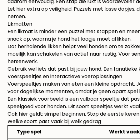
daarom eenvoudig. Eén stap die lukt is waardevoller d
Let hier extra op veiligheid. Puzzels met losse dopjes,
nemen.
Likmatten
Een likmat is minder een puzzel met stappen en meer
snack op, waarna je hond het laagje moet aflikken.
Dat herhalende likken helpt veel honden om te zakken
moeilijk kan schakelen van actief naar rustig. Voor s
hersenwerk.
Gebruik wel iets dat past bij jouw hond. Een fanatieke
Voerspeeltjes en interactieve voeroplossingen
Voerspeeltjes maken van eten een kleine opdracht. Je
voor dagelijkse momenten, omdat je geen apart spel h
Een klassiek voorbeeld is een vulbaar speeltje dat pas i
speelgoed voor honden
. Dit soort speeltjes werkt va
Ook hier geldt: simpel beginnen. Stop de eerste keren i
Welke soort past vaak bij welk gedrag
Type spel
Werkt vaak