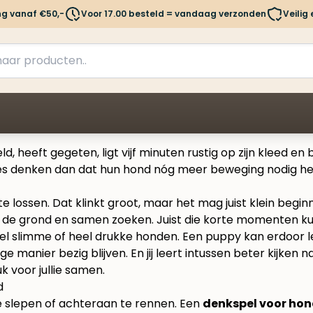
ng vanaf €50,-
Voor 17.00 besteld = vandaag verzonden
Veilig
, heeft gegeten, ligt vijf minuten rustig op zijn kleed e
es denken dan dat hun hond nóg meer beweging nodig heef
te lossen. Dat klinkt groot, maar het mag juist klein begi
p de grond en samen zoeken. Juist die korte momenten ku
r heel slimme of heel drukke honden. Een puppy kan erdoor
 manier bezig blijven. En jij leert intussen beter kijken
k voor jullie samen.
d
e slepen of achteraan te rennen. Een
denkspel voor ho