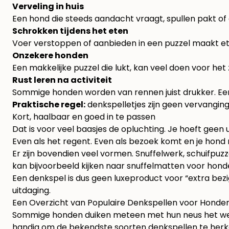
Verveling in huis
Een hond die steeds aandacht vraagt, spullen pakt of 
Schrokken tijdens het eten
Voer verstoppen of aanbieden in een puzzel maakt et
Onzekere honden
Een makkelijke puzzel die lukt, kan veel doen voor he
Rust leren na activiteit
Sommige honden worden van rennen juist drukker. Ee
Praktische regel:
denkspelletjes zijn geen vervangin
Kort, haalbaar en goed in te passen
Dat is voor veel baasjes de opluchting. Je hoeft geen
Even als het regent. Even als bezoek komt en je hond m
Er zijn bovendien veel vormen. Snuffelwerk, schuifpuz
kan bijvoorbeeld kijken naar
snuffelmatten voor hond
Een denkspel is dus geen luxeproduct voor “extra bezi
uitdaging.
Een Overzicht van Populaire Denkspellen voor Honde
Sommige honden duiken meteen met hun neus het werk i
handig om de bekendste soorten denkspellen te herkenn