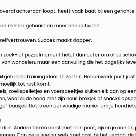
overal achteraan loopt, heeft vaak baat bij een gerichte 
en minder gehaast en meer een activiteit.
t zelfvertrouwen. Succes maakt dapper.
n zoek- of puzzelmoment helpt dan beter om af te schak
g van wandelen, maar een aanvulling die het dagelijks le
 uitgebreide training klaar te zetten. Hersenwerk past ju
oeilijk tot rust komt.
zels, zoekspelletjes en voerspeeltjes sluiten elk aan op 
en
, waarbij de hond met zijn neus brokjes of snacks opspo
ge” baasjes. Het is een eenvoudige manier om je hond iets
n
n. Andere tikken eerst met een poot, kijken je aan en pr
en. Dan zie je sneller welk spel past bij het tempo, de l