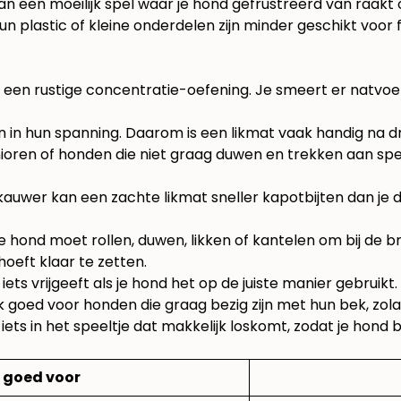
an een moeilijk spel waar je hond gefrustreerd van raakt
 dun plastic of kleine onderdelen zijn minder geschikt voor
 een rustige concentratie-oefening. Je smeert er natvoe
 in hun spanning. Daarom is een likmat vaak handig na d
enioren of honden die niet graag duwen en trekken aan sp
 kauwer kan een zachte likmat sneller kapotbijten dan je 
 hond moet rollen, duwen, likken of kantelen om bij de b
oeft klaar te zetten.
ets vrijgeeft als je hond het op de juiste manier gebruikt.
ak goed voor honden die graag bezig zijn met hun bek, zol
ets in het speeltje dat makkelijk loskomt, zodat je hond b
 goed voor