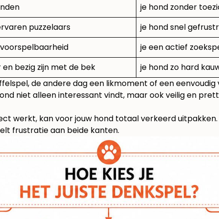
onden
je hond zonder toezi
ervaren puzzelaars
je hond snel gefrust
n voorspelbaarheid
je een actief zoeksp
en bezig zijn met de bek
je hond zo hard kau
ffelspel, de andere dag een likmoment of een eenvoudig v
d niet alleen interessant vindt, maar ook veilig en prett
ct werkt, kan voor jouw hond totaal verkeerd uitpakken. 
lt frustratie aan beide kanten.