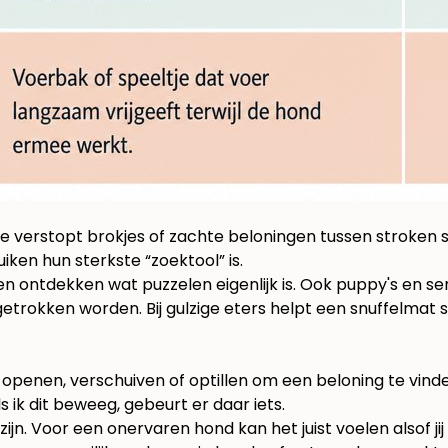
 Je verstopt brokjes of zachte beloningen tussen stroken 
iken hun sterkste “zoektool” is.
n ontdekken wat puzzelen eigenlijk is. Ook puppy's en se
osgetrokken worden. Bij gulzige eters helpt een snuffelma
s openen, verschuiven of optillen om een beloning te vin
 ik dit beweeg, gebeurt er daar iets.
ijn. Voor een onervaren hond kan het juist voelen alsof ji