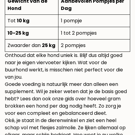
Gewicht van de
Aanbevolen Pompjes per
Hond
Dag
Tot
10 kg
1 pompje
10-25 kg
1 tot 2 pompjes
Zwaarder dan
25 kg
2 pompjes
Onthoud dat elke hond uniek is. Blijf dus altijd goed
naar je eigen viervoeter kijken. Wat voor de
buurhond werkt, is misschien niet perfect voor die
van jou.
Goede voeding is natuurlijk meer dan alleen een
supplement. Wil je zeker weten dat je de basis goed
hebt? Lees dan ook onze gids over
hoeveel gram
brokken een hond per dag
nodig heeft. Zo zorg je
voor een compleet en gebalanceerd dieet.
Oké, je staat in de dierenwinkel en ziet een heel
schap vol met flesjes zalmolie. Ze lijken allemaal op
elkaar, maar schijn bedriegt. Hoe weet je nu welke