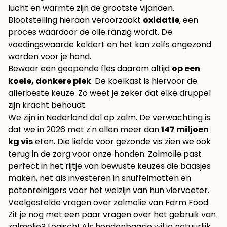
lucht en warmte zijn de grootste vijanden.
Blootstelling hieraan veroorzaakt
oxidatie
, een
proces waardoor de olie ranzig wordt. De
voedingswaarde keldert en het kan zelfs ongezond
worden voor je hond.
Bewaar een geopende fles daarom altijd
op een
koele, donkere plek
. De koelkast is hiervoor de
allerbeste keuze. Zo weet je zeker dat elke druppel
zijn kracht behoudt.
We zijn in Nederland dol op zalm. De verwachting is
dat we in 2026 met z'n allen meer dan
147 miljoen
kg vis
eten. Die liefde voor gezonde vis zien we ook
terug in de zorg voor onze honden. Zalmolie past
perfect in het rijtje van bewuste keuzes die baasjes
maken, net als investeren in snuffelmatten en
potenreinigers voor het welzijn van hun viervoeter.
Veelgestelde vragen over zalmolie van Farm Food
Zit je nog met een paar vragen over het gebruik van
zalmolie? Logisch! Als hondenbaasje wil je natuurlijk