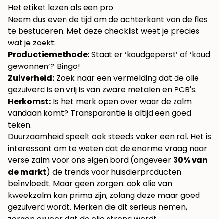
Het etiket lezen als een pro
Neem dus even de tijd om de achterkant van de fles
te bestuderen. Met deze checklist weet je precies
wat je zoekt:
Productiemethode:
Staat er ‘koudgeperst’ of ‘koud
gewonnen’? Bingo!
Zuiverheid:
Zoek naar een vermelding dat de olie
gezuiverd is en vrij is van zware metalen en PCB's.
Herkomst:
Is het merk open over waar de zalm
vandaan komt? Transparantie is altijd een goed
teken.
Duurzaamheid speelt ook steeds vaker een rol. Het is
interessant om te weten dat de enorme vraag naar
verse zalm voor ons eigen bord (ongeveer
30% van
de markt
) de trends voor huisdierproducten
beïnvloedt. Maar geen zorgen: ook olie van
kweekzalm kan prima zijn, zolang deze maar goed
gezuiverd wordt. Merken die dit serieus nemen,
zorgen ervoor dat de olie streng wordt