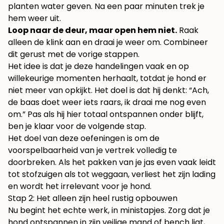
planten water geven. Na een paar minuten trek je
hem weer uit.
Loop naar de deur, maar open hem niet.
Raak
alleen de klink aan en draai je weer om. Combineer
dit gerust met de vorige stappen.
Het idee is dat je deze handelingen vaak en op
willekeurige momenten herhaalt, totdat je hond er
niet meer van opkijkt. Het doel is dat hij denkt: “Ach,
de baas doet weer iets raars, ik draai me nog even
om.” Pas als hij hier totaal ontspannen onder blijft,
ben je klaar voor de volgende stap.
Het doel van deze oefeningen is om de
voorspelbaarheid van je vertrek volledig te
doorbreken. Als het pakken van je jas even vaak leidt
tot stofzuigen als tot weggaan, verliest het zijn lading
en wordt het irrelevant voor je hond.
Stap 2: Het alleen zijn heel rustig opbouwen
Nu begint het echte werk, in ministapjes. Zorg dat je
hond ontspannen in zijn veilige mand of bench ligt,