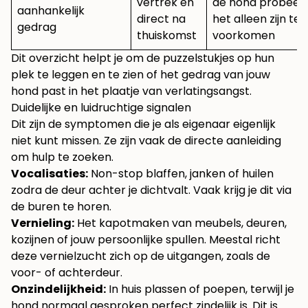
vertrek en
de hond probeer
aanhankelijk
direct na
het alleen zijn te
gedrag
thuiskomst
voorkomen
Dit overzicht helpt je om de puzzelstukjes op hun
plek te leggen en te zien of het gedrag van jouw
hond past in het plaatje van verlatingsangst.
Duidelijke en luidruchtige signalen
Dit zijn de symptomen die je als eigenaar eigenlijk
niet kunt missen. Ze zijn vaak de directe aanleiding
om hulp te zoeken.
Vocalisaties:
Non-stop blaffen, janken of huilen
zodra de deur achter je dichtvalt. Vaak krijg je dit via
de buren te horen.
Vernieling:
Het kapotmaken van meubels, deuren,
kozijnen of jouw persoonlijke spullen. Meestal richt
deze vernielzucht zich op de uitgangen, zoals de
voor- of achterdeur.
Onzindelijkheid:
In huis plassen of poepen, terwijl je
hond normaal gesproken perfect zindelijk is. Dit is