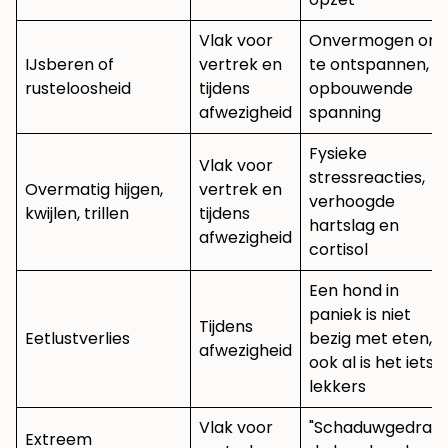
Vlak voor
Onvermogen om
IJsberen of
vertrek en
te ontspannen,
rusteloosheid
tijdens
opbouwende
afwezigheid
spanning
Fysieke
Vlak voor
stressreacties,
Overmatig hijgen,
vertrek en
verhoogde
kwijlen, trillen
tijdens
hartslag en
afwezigheid
cortisol
Een hond in
paniek is niet
Tijdens
Eetlustverlies
bezig met eten,
afwezigheid
ook al is het iets
lekkers
Vlak voor
"Schaduwgedrag"
Extreem