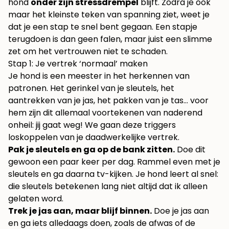
hond
onder zijn stressdrempel
blijft. Zodra je ook
maar het kleinste teken van spanning ziet, weet je
dat je een stap te snel bent gegaan. Een stapje
terugdoen is dan geen falen, maar juist een slimme
zet om het vertrouwen niet te schaden.
Stap 1: Je vertrek ‘normaal’ maken
Je hond is een meester in het herkennen van
patronen. Het gerinkel van je sleutels, het
aantrekken van je jas, het pakken van je tas… voor
hem zijn dit allemaal voortekenen van naderend
onheil: jij gaat weg! We gaan deze triggers
loskoppelen van je daadwerkelijke vertrek.
Pak je sleutels en ga op de bank zitten.
Doe dit
gewoon een paar keer per dag. Rammel even met je
sleutels en ga daarna tv-kijken. Je hond leert al snel:
die sleutels betekenen lang niet altijd dat ik alleen
gelaten word.
Trek je jas aan, maar blijf binnen.
Doe je jas aan
en ga iets alledaags doen, zoals de afwas of de