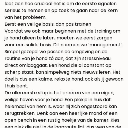
laat zien hoe cruciaal het is om de eerste signalen
serieus te nemen en op zoek te gaan naar de kern
van het probleem.
Eerst een veilige basis, dan pas trainen
Voordat we ook maar beginnen met de training om
je hond alleen te laten, moeten we eerst zorgen
voor een solide basis. Dit noemen we ‘management’.
Simpel gezegd: we passen de omgeving en de
routine van je hond zó aan, dat zijn stressniveau
direct omlaaggaat. Een hond die al constant op
scherp staat, kan simpelweg niets nieuws leren. Het
doel is dus een kalme, relaxte hond, ook als jij gewoon
thuis bent.
De allereerste stap is het creëren van een eigen,
veilige haven voor je hond. Een plekje in huis dat
helemaal van hem is, waar hij zich ongestoord kan
terugtrekken. Denk aan een heerlijke mand of een
open bench in een rustig hoekje van de kamer. Kies
een plek die niet in de looproute ligt, dus weg van de