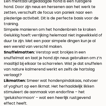
Een mentaal uitgedaagde hond is een rustigere
hond. Door zijn neus en hersenen aan het werk te
zetten, verschuift de focus van paniek naar een
plezierige activiteit. Dit is de perfecte basis voor de
training.
Simpele manieren om het hondenbrein te kraken
Gelukkig hoeft verrijking helemaal niet ingewikkeld of
duur te zijn. Met een paar simpele dingen kun je al
een wereld van verschil maken.
Snuffelmatten:
Verstop wat brokjes in een
snuffelmat en laat je hond zijn neus gebruiken om z’n
maaltijd bij elkaar te scharrelen. Wist je dat snuffelen
van nature kalmerend werkt en zelfs de hartslag
verlaagt?
Likmatten:
Smeer wat hondenpindakaas, natvoer
of yoghurt op een likmat. Het herhaaldelijk likken
stimuleert de aanmaak van endorfine – het
‘gelukshormoon’ – wat een heerlijk rustgevend
effect heeft.