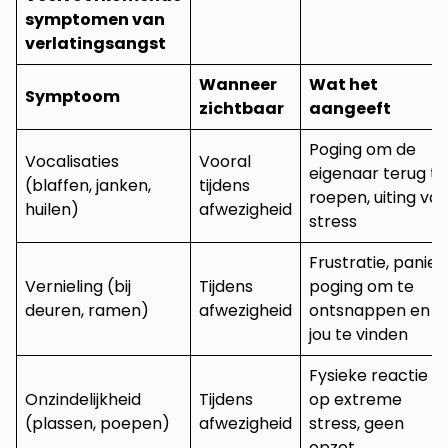
symptomen van
verlatingsangst
Wanneer
Wat het
Symptoom
zichtbaar
aangeeft
Poging om de
Vocalisaties
Vooral
eigenaar terug te
(blaffen, janken,
tijdens
roepen, uiting va
huilen)
afwezigheid
stress
Frustratie, paniek
Vernieling (bij
Tijdens
poging om te
deuren, ramen)
afwezigheid
ontsnappen en
jou te vinden
Fysieke reactie
Onzindelijkheid
Tijdens
op extreme
(plassen, poepen)
afwezigheid
stress, geen
opzet