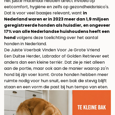
het juiste materiaal hebben direct invloed op
eetcomfort, hygiëne en zelfs op gezondheidsrisico's.
Dat is voor veel baasjes relevant, want
in
Nederland waren er in 2023 meer dan 1,9 miljoen
geregistreerde honden als huisdier, en ongeveer
17% van alle Nederlandse huishoudens heeft een
hond
volgens
deze toelichting over het aantal
honden in Nederland
.
De Juiste Voerbak Vinden Voor Je Grote Vriend
Een Duitse Herder, Labrador of Golden Retriever eet
anders dan een kleine terriër. Dat zie je niet alleen
aan de portie, maar ook aan de manier waarop zo'n
hond bij zijn voer komt. Grote honden hebben meer
ruimte nodig voor hun snuit, een bak die stevig blijft
staan en een vorm die past bij hun tempo van eten.