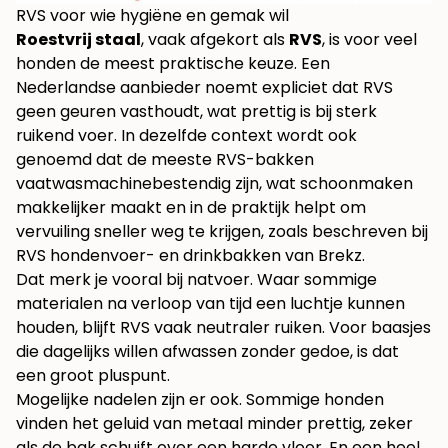
RVS voor wie hygiëne en gemak wil
Roestvrij staal
, vaak afgekort als
RVS
, is voor veel
honden de meest praktische keuze. Een
Nederlandse aanbieder noemt expliciet dat RVS
geen geuren vasthoudt, wat prettig is bij sterk
ruikend voer. In dezelfde context wordt ook
genoemd dat de meeste RVS-bakken
vaatwasmachinebestendig zijn, wat schoonmaken
makkelijker maakt en in de praktijk helpt om
vervuiling sneller weg te krijgen, zoals beschreven bij
RVS hondenvoer- en drinkbakken van Brekz
.
Dat merk je vooral bij natvoer. Waar sommige
materialen na verloop van tijd een luchtje kunnen
houden, blijft RVS vaak neutraler ruiken. Voor baasjes
die dagelijks willen afwassen zonder gedoe, is dat
een groot pluspunt.
Mogelijke nadelen zijn er ook. Sommige honden
vinden het geluid van metaal minder prettig, zeker
als de bak schuift over een harde vloer. En een heel