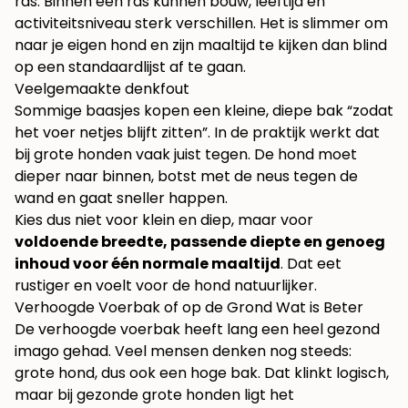
ras. Binnen één ras kunnen bouw, leeftijd en
activiteitsniveau sterk verschillen. Het is slimmer om
naar je eigen hond en zijn maaltijd te kijken dan blind
op een standaardlijst af te gaan.
Veelgemaakte denkfout
Sommige baasjes kopen een kleine, diepe bak “zodat
het voer netjes blijft zitten”. In de praktijk werkt dat
bij grote honden vaak juist tegen. De hond moet
dieper naar binnen, botst met de neus tegen de
wand en gaat sneller happen.
Kies dus niet voor klein en diep, maar voor
voldoende breedte, passende diepte en genoeg
inhoud voor één normale maaltijd
. Dat eet
rustiger en voelt voor de hond natuurlijker.
Verhoogde Voerbak of op de Grond Wat is Beter
De verhoogde voerbak heeft lang een heel gezond
imago gehad. Veel mensen denken nog steeds:
grote hond, dus ook een hoge bak. Dat klinkt logisch,
maar bij gezonde grote honden ligt het