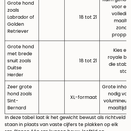
Grote hond
voor ee
zoals
volledig
Labrador of
18 tot 21
maaltij
Golden
zonde
Retriever
proppe
Grote hond
Kies ee
met brede
royale ba
snuit zoals
18 tot 21
die stabie
Duitse
staa
Herder
Zeer grote
Grote inhou
hond zoals
nodig voo
XL-formaat
Sint-
volumineuz
Bernard
maaltijde
In deze tabel laat ik het gewicht bewust als richtveld
staan in plaats van vaste cijfers te plakken op elk