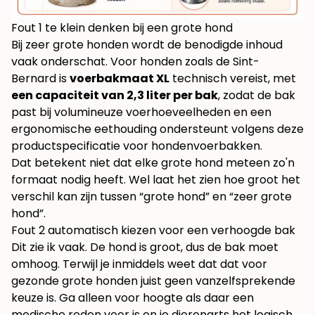
Fout 1 te klein denken bij een grote hond
Bij zeer grote honden wordt de benodigde inhoud
vaak onderschat. Voor honden zoals de Sint-
Bernard is
voerbakmaat XL
technisch vereist, met
een capaciteit van 2,3 liter per bak
, zodat de bak
past bij volumineuze voerhoeveelheden en een
ergonomische eethouding ondersteunt volgens
deze
productspecificatie voor hondenvoerbakken
.
Dat betekent niet dat elke grote hond meteen zo'n
formaat nodig heeft. Wel laat het zien hoe groot het
verschil kan zijn tussen “grote hond” en “zeer grote
hond”.
Fout 2 automatisch kiezen voor een verhoogde bak
Dit zie ik vaak. De hond is groot, dus de bak moet
omhoog. Terwijl je inmiddels weet dat dat voor
gezonde grote honden juist geen vanzelfsprekende
keuze is. Ga alleen voor hoogte als daar een
medische reden voor is en je dierenarts het logisch