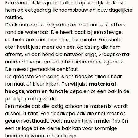
Een voerbak kies je niet alleen op uiterlijk. Je kiest
hem op eetgedrag, lichaamsbouw en jouw dagelijkse
routine.
Denk aan een slordige drinker met natte spetters
rond de waterbak. Die heeft baat bij een stevige,
stabiele bak met minder schuifruimte. Een snelle
eter heeft juist meer aan een oplossing die hem
afremt. En een hond die natvoer krijgt, vraagt extra
aandacht voor materiaal en schoonmaakgemak.
De meest gemaakte denkfout
De grootste vergissing is dat baasjes alleen naar
formaat of kleur kijken. Terwijl juist
materiaal
,
hoogte
,
vorm
en
functie
bepalen of een bak in de
praktijk prettig werkt.
Een mooie bak die lastig schoon te maken is, wordt
al snel irritant. Een goedkope bak die snel krast of
geuren vasthoudt, voelt na een tijdje minder fris. En
een te lage of te kleine bak kan voor sommige
honden gewoon onhandig zijn.