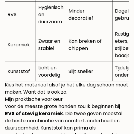
Hygiënisch
Minder
Dagelijk
RVS
en
decoratief
gebruik
duurzaam
Rustige
Zwaar en
Kan breken of
eters,
Keramiek
stabiel
chippen
stijlbew
baasjes
Licht en
Tijdelijk 
Kunststof
Slijt sneller
voordelig
onderw
Kies het materiaal alsof je het elke dag schoon moet
maken. Want dat is ook zo.
Mijn praktische voorkeur
Voor de meeste grote honden zou ik beginnen bij
RVS of stevig keramiek
. Die twee geven meestal
de beste combinatie van comfort, onderhoud en
duurzaamheid. Kunststof kan prima als