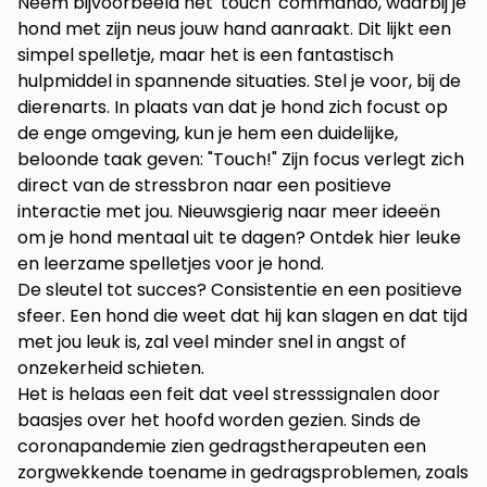
Neem bijvoorbeeld het 'touch' commando, waarbij je
hond met zijn neus jouw hand aanraakt. Dit lijkt een
simpel spelletje, maar het is een fantastisch
hulpmiddel in spannende situaties. Stel je voor, bij de
dierenarts. In plaats van dat je hond zich focust op
de enge omgeving, kun je hem een duidelijke,
beloonde taak geven: "Touch!" Zijn focus verlegt zich
direct van de stressbron naar een positieve
interactie met jou. Nieuwsgierig naar meer ideeën
om je hond mentaal uit te dagen? Ontdek hier leuke
en
leerzame spelletjes voor je hond
.
De sleutel tot succes? Consistentie en een positieve
sfeer. Een hond die weet dat hij kan slagen en dat tijd
met jou leuk is, zal veel minder snel in angst of
onzekerheid schieten.
Het is helaas een feit dat veel stresssignalen door
baasjes over het hoofd worden gezien. Sinds de
coronapandemie zien gedragstherapeuten een
zorgwekkende toename in gedragsproblemen, zoals