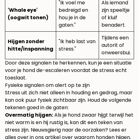
"Ik voel me
Als iemand
'Whale eye'
bedreigd en
zijn speeltje
(oogwit tonen)
hou je in de
of kluif
gaten."
benadert.
Tijdens een
Hijgen zonder
"Ik heb last van
autorit of
hitte/inspanning
stress."
onweersbui.
Door deze signalen te herkennen, kun je een situatie
voor je hond de-escaleren voordat de stress echt
toeslaat.
Fysieke signalen om alert op te zijn
Stress uit zich niet alleen in houding en gedrag, maar
kan ook puur fysiek zichtbaar zijn. Houd de volgende
tekenen goed in de gaten:
Overmatig hijgen:
Als je hond zwaar hijgt terwijl het
niet warm is en hij rustig is, kan dit een teken van
stress zijn. Nieuwsgierig naar de oorzaken? Lees er
alles over in ons artikel over
waarom honden hijgen
.