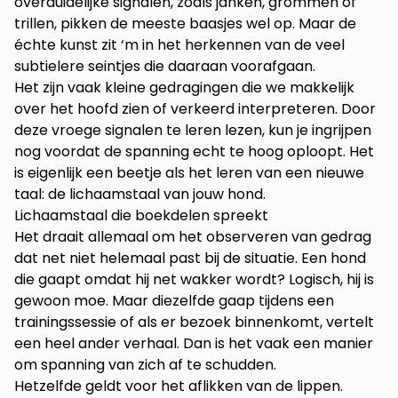
overduidelijke signalen, zoals janken, grommen of
trillen, pikken de meeste baasjes wel op. Maar de
échte kunst zit ‘m in het herkennen van de veel
subtielere seintjes die daaraan voorafgaan.
Het zijn vaak kleine gedragingen die we makkelijk
over het hoofd zien of verkeerd interpreteren. Door
deze vroege signalen te leren lezen, kun je ingrijpen
nog voordat de spanning echt te hoog oploopt. Het
is eigenlijk een beetje als het leren van een nieuwe
taal: de lichaamstaal van jouw hond.
Lichaamstaal die boekdelen spreekt
Het draait allemaal om het observeren van gedrag
dat net niet helemaal past bij de situatie. Een hond
die gaapt omdat hij net wakker wordt? Logisch, hij is
gewoon moe. Maar diezelfde gaap tijdens een
trainingssessie of als er bezoek binnenkomt, vertelt
een heel ander verhaal. Dan is het vaak een manier
om spanning van zich af te schudden.
Hetzelfde geldt voor het aflikken van de lippen.