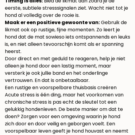
Timing is alles:
Bied de likmat aan zodra je de
eerste, subtiele stresssignalen ziet. Wacht niet tot je
hond al volledig over de rooie is.
Maak er een positieve gewoonte van:
Gebruik de
likmat ook op rustige, fijne momenten. Zo leert je
hond dat de mat sowieso iets ontspannends en leuks
is, en niet alleen tevoorschijn komt als er spanning
heerst.
Door direct en met geduld te reageren, help je niet
alleen je hond door een lastig moment, maar
versterk je ook jullie band en het onderlinge
vertrouwen. En dat is onbetaalbaar.
Een rustige en voorspelbare thuisbasis creëren
Acute stress is één ding, maar het voorkomen van
chronische stress is pas echt de sleutel tot een
gelukkig hondenleven. De beste manier om dat te
doen? Zorgen voor een omgeving waarin je hond
zich door en door veilig en geborgen voelt. Een
voorspelbaar leven geeft je hond houvast en neemt