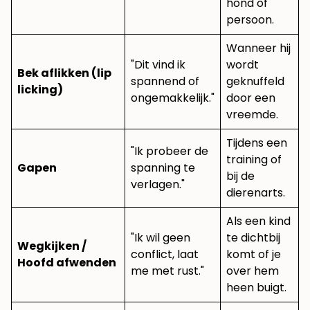
hond of
persoon.
Wanneer hij
"Dit vind ik
wordt
Bek aflikken (lip
spannend of
geknuffeld
licking)
ongemakkelijk."
door een
vreemde.
Tijdens een
"Ik probeer de
training of
Gapen
spanning te
bij de
verlagen."
dierenarts.
Als een kind
"Ik wil geen
te dichtbij
Wegkijken /
conflict, laat
komt of je
Hoofd afwenden
me met rust."
over hem
heen buigt.