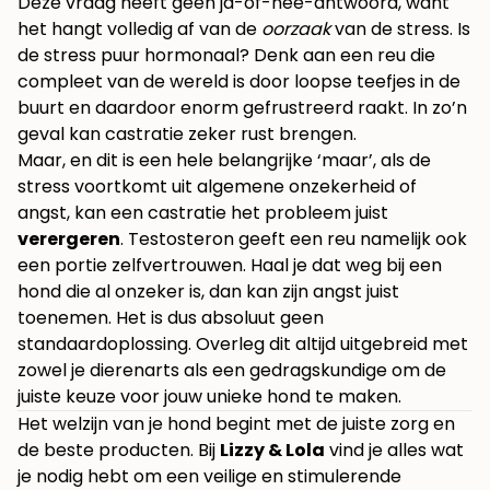
Deze vraag heeft geen ja-of-nee-antwoord, want
het hangt volledig af van de
oorzaak
van de stress. Is
de stress puur hormonaal? Denk aan een reu die
compleet van de wereld is door loopse teefjes in de
buurt en daardoor enorm gefrustreerd raakt. In zo’n
geval kan castratie zeker rust brengen.
Maar, en dit is een hele belangrijke ‘maar’, als de
stress voortkomt uit algemene onzekerheid of
angst, kan een castratie het probleem juist
verergeren
. Testosteron geeft een reu namelijk ook
een portie zelfvertrouwen. Haal je dat weg bij een
hond die al onzeker is, dan kan zijn angst juist
toenemen. Het is dus absoluut geen
standaardoplossing. Overleg dit altijd uitgebreid met
zowel je dierenarts als een gedragskundige om de
juiste keuze voor jouw unieke hond te maken.
Het welzijn van je hond begint met de juiste zorg en
de beste producten. Bij
Lizzy & Lola
vind je alles wat
je nodig hebt om een veilige en stimulerende