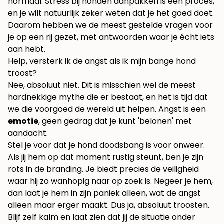
normaal. Stress bij honden aanpakken is een proces,
en je wilt natuurlijk zeker weten dat je het goed doet.
Daarom hebben we de meest gestelde vragen voor
je op een rij gezet, met antwoorden waar je écht iets
aan hebt.
Help, versterk ik de angst als ik mijn bange hond
troost?
Nee, absoluut niet. Dit is misschien wel de meest
hardnekkige mythe die er bestaat, en het is tijd dat
we die voorgoed de wereld uit helpen. Angst is een
emotie
, geen gedrag dat je kunt 'belonen' met
aandacht.
Stel je voor dat je hond doodsbang is voor onweer.
Als jij hem op dat moment rustig steunt, ben je zijn
rots in de branding. Je biedt precies de veiligheid
waar hij zo wanhopig naar op zoek is. Negeer je hem,
dan laat je hem in zijn paniek alleen, wat de angst
alleen maar erger maakt. Dus ja, absoluut troosten.
Blijf zelf kalm en laat zien dat jij de situatie onder