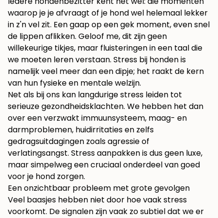
Iedere hondenbezitter kent het wel: die momenten
waarop je je afvraagt of je hond wel helemaal lekker
in z'n vel zit. Een gaap op een gek moment, even snel
de lippen aflikken. Geloof me, dit zijn geen
willekeurige tikjes, maar fluisteringen in een taal die
we moeten leren verstaan. Stress bij honden is
namelijk veel meer dan een dipje; het raakt de kern
van hun fysieke en mentale welzijn.
Net als bij ons kan langdurige stress leiden tot
serieuze gezondheidsklachten. We hebben het dan
over een verzwakt immuunsysteem, maag- en
darmproblemen, huidirritaties en zelfs
gedragsuitdagingen zoals agressie of
verlatingsangst. Stress aanpakken is dus geen luxe,
maar simpelweg een cruciaal onderdeel van goed
voor je hond zorgen.
Een onzichtbaar probleem met grote gevolgen
Veel baasjes hebben niet door hoe vaak stress
voorkomt. De signalen zijn vaak zo subtiel dat we er