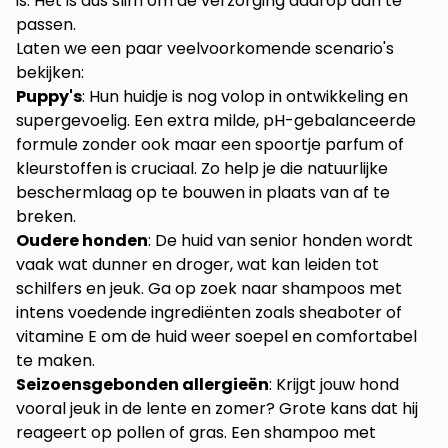
is. Het is dus slim om de verzorging daarop aan te
passen.
Laten we een paar veelvoorkomende scenario's
bekijken:
Puppy's
: Hun huidje is nog volop in ontwikkeling en
supergevoelig. Een extra milde, pH-gebalanceerde
formule zonder ook maar een spoortje parfum of
kleurstoffen is cruciaal. Zo help je die natuurlijke
beschermlaag op te bouwen in plaats van af te
breken.
Oudere honden
: De huid van senior honden wordt
vaak wat dunner en droger, wat kan leiden tot
schilfers en jeuk. Ga op zoek naar shampoos met
intens voedende ingrediënten zoals sheaboter of
vitamine E om de huid weer soepel en comfortabel
te maken.
Seizoensgebonden allergieën
: Krijgt jouw hond
vooral jeuk in de lente en zomer? Grote kans dat hij
reageert op pollen of gras. Een shampoo met