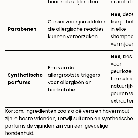
haar natuurlijke oliën.
en irritatie.
Nee
, deze
Conserveringsmiddelen
kun je bete
Parabenen
die allergische reacties
in elke
kunnen veroorzaken.
shampoo
vermijden.
Nee
, kies
voor
Een van de
geurloze
Synthetische
allergrootste triggers
formules o
parfums
voor allergieën en
natuurlijke
huidirritatie.
geuren van
extracten.
Kortom, ingrediënten zoals aloë vera en havermout
zijn je beste vrienden, terwijl sulfaten en synthetische
parfums de vijanden zijn van een gevoelige
hondenhuid.