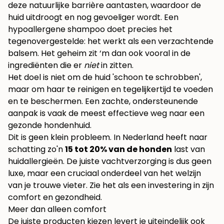
deze natuurlijke barrière aantasten, waardoor de
huid uitdroogt en nog gevoeliger wordt. Een
hypoallergene shampoo doet precies het
tegenovergestelde: het werkt als een verzachtende
balsem. Het geheim zit ‘m dan ook vooral in de
ingrediënten die er
niet
in zitten.
Het doel is niet om de huid 'schoon te schrobben',
maar om haar te reinigen en tegelijkertijd te voeden
en te beschermen. Een zachte, ondersteunende
aanpak is vaak de meest effectieve weg naar een
gezonde hondenhuid.
Dit is geen klein probleem. In Nederland heeft naar
schatting zo'n
15 tot 20% van de honden
last van
huidallergieën. De juiste vachtverzorging is dus geen
luxe, maar een cruciaal onderdeel van het welzijn
van je trouwe vieter. Zie het als een investering in zijn
comfort en gezondheid.
Meer dan alleen comfort
De juiste producten kiezen levert je uiteindelijk ook