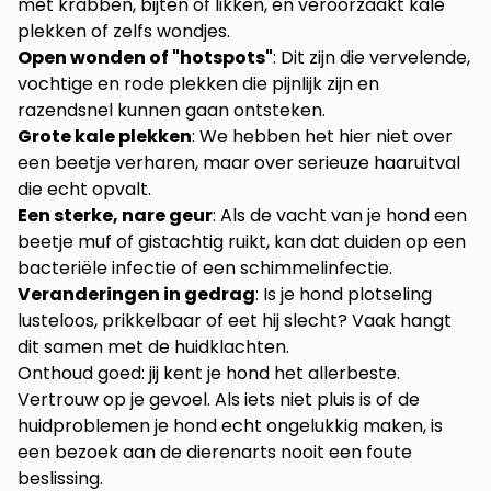
met krabben, bijten of likken, en veroorzaakt kale
plekken of zelfs wondjes.
Open wonden of "hotspots"
: Dit zijn die vervelende,
vochtige en rode plekken die pijnlijk zijn en
razendsnel kunnen gaan ontsteken.
Grote kale plekken
: We hebben het hier niet over
een beetje verharen, maar over serieuze haaruitval
die echt opvalt.
Een sterke, nare geur
: Als de vacht van je hond een
beetje muf of gistachtig ruikt, kan dat duiden op een
bacteriële infectie of een schimmelinfectie.
Veranderingen in gedrag
: Is je hond plotseling
lusteloos, prikkelbaar of eet hij slecht? Vaak hangt
dit samen met de huidklachten.
Onthoud goed: jij kent je hond het allerbeste.
Vertrouw op je gevoel. Als iets niet pluis is of de
huidproblemen je hond echt ongelukkig maken, is
een bezoek aan de dierenarts nooit een foute
beslissing.