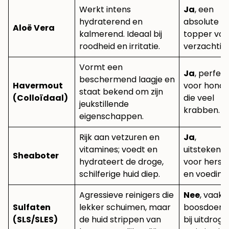
Werkt intens
Ja
, een
hydraterend en
absolute
Aloë Vera
kalmerend. Ideaal bij
topper voo
roodheid en irritatie.
verzachting
Vormt een
Ja
, perfec
beschermend laagje en
Havermout
voor hond
staat bekend om zijn
(Colloïdaal)
die veel
jeukstillende
krabben.
eigenschappen.
Rijk aan vetzuren en
Ja
,
vitamines; voedt en
uitstekend
Sheaboter
hydrateert de droge,
voor herste
schilferige huid diep.
en voeding.
Agressieve reinigers die
Nee
, vaak 
Sulfaten
lekker schuimen, maar
boosdoene
(SLS/SLES)
de huid strippen van
bij uitdrogi