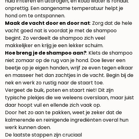
huid irriteren en uitdrogen, en koud water is ronduit
onprettig. Een aangename temperatuur helpt je
hond om te ontspannen.
Maak de vacht door en door nat
: Zorg dat de hele
vacht goed nat is voordat je met de shampoo
begint. Zo verdeelt de shampoo zich veel
makkelijker en krijg je een lekker schuim.
Hoe breng je de shampoo aan?
: Klets de shampoo
niet zomaar op de rug van je hond. Doe liever een
beetje op je eigen handen, wrijf ze even tegen elkaar
en masseer het dan zachtjes in de vacht. Begin bij de
nek en werk zo rustig naar de staart toe.
Vergeet de buik, poten en staart niet! Dit zijn
typische plekjes die we weleens overslaan, maar juist
daar hoopt vuil en ellende zich vaak op.
Door het zo aan te pakken, weet je zeker dat de
kalmerende en reinigende ingrediënten overal hun
werk kunnen doen.
De laatste stappen zijn cruciaal