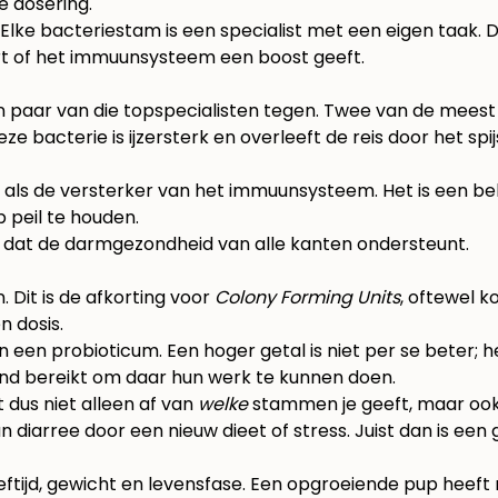
e dosering.
 Elke bacteriestam is een specialist met een eigen taak. 
ert of het immuunsysteem een boost geeft.
 paar van die topspecialisten tegen. Twee van de meest
eze bacterie is ijzersterk en overleeft de reis door het s
ls de versterker van het immuunsysteem. Het is een bela
 peil te houden.
dat de darmgezondheid van alle kanten ondersteunt.
. Dit is de afkorting voor
Colony Forming Units
, oftewel 
n dosis.
 een probioticum. Een hoger getal is niet per se beter; 
nd bereikt om daar hun werk te kunnen doen.
t dus niet alleen af van
welke
stammen je geeft, maar oo
n diarree door een nieuw dieet of stress. Juist dan is een
leeftijd, gewicht en levensfase. Een opgroeiende pup heef