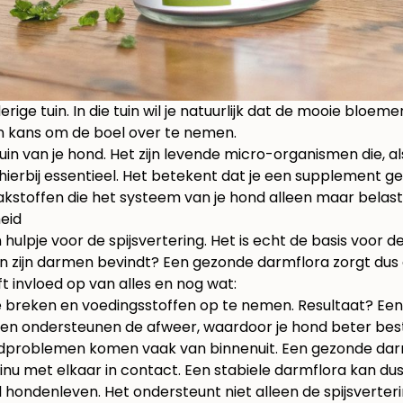
rige tuin. In die tuin wil je natuurlijk dat de mooie bloe
van kans om de boel over te nemen.
in van je hond. Het zijn levende micro-organismen die, als
ierbij essentieel. Het betekent dat je een supplement gee
akstoffen die het systeem van je hond alleen maar belast
eid
ulpje voor de spijsvertering. Het is echt de basis voor de
in zijn darmen bevindt? Een gezonde darmflora zorgt dus
ft invloed op van alles en nog wat:
 breken en voedingsstoffen op te nemen. Resultaat? Een b
en ondersteunen de afweer, waardoor je hond beter bestan
uidproblemen komen vaak van binnenuit. Een gezonde dar
 met elkaar in contact. Een stabiele darmflora kan dus 
 hondenleven. Het ondersteunt niet alleen de spijsverter