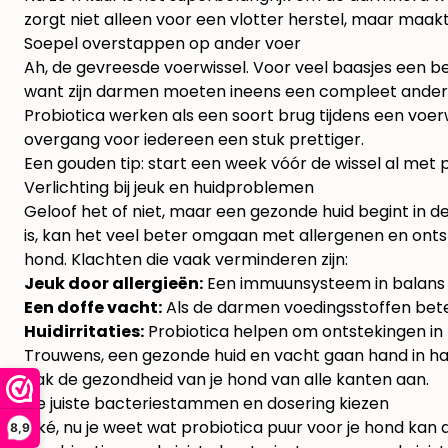
zorgt niet alleen voor een vlotter herstel, maar maa
Soepel overstappen op ander voer
Ah, de gevreesde voerwissel. Voor veel baasjes een be
want zijn darmen moeten ineens een compleet andere
Probiotica werken als een soort brug tijdens een voe
overgang voor iedereen een stuk prettiger.
Een gouden tip: start een week vóór de wissel al met 
Verlichting bij jeuk en huidproblemen
Geloof het of niet, maar een gezonde huid begint in 
is, kan het veel beter omgaan met allergenen en onts
hond. Klachten die vaak verminderen zijn:
Jeuk door allergieën:
Een immuunsysteem in balans r
Een doffe vacht:
Als de darmen voedingsstoffen beter
Huidirritaties:
Probiotica helpen om ontstekingen in 
Trouwens, een gezonde huid en vacht gaan hand in ha
pak de gezondheid van je hond van alle kanten aan.
De juiste bacteriestammen en dosering kiezen
Oké, nu je weet wat probiotica puur voor je hond kan 
8,9