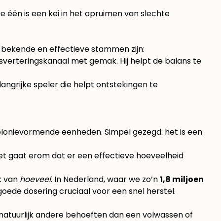
De één is een kei in het opruimen van slechte
 bekende en effectieve stammen zijn:
pijsverteringskanaal met gemak. Hij helpt de balans te
ngrijke speler die helpt ontstekingen te
kolonievormende eenheden. Simpel gezegd: het is een
het gaat erom dat er een effectieve hoeveelheid
k van
hoeveel
. In Nederland, waar we zo’n
1,8 miljoen
 goede dosering cruciaal voor een snel herstel.
t natuurlijk andere behoeften dan een volwassen of