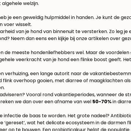
 algehele welzijn.
, heb je een geweldig hulpmiddel in handen. Je kunt de ge
n voer wisselt.
rheid van je hond van binnenuit te versterken. Zo leg je 
hond? Neem dan eens een kijkje bij onze artikelen over
gez
ten de meeste hondenliefhebbers wel. Maar de voordelen g
e algehele veerkracht van je hond een flinke boost geeft.
n verhuizing, een lange autorit naar de vakantiebestemm
nd flink overhoop gooien, met diarree of maagklachten a
en.
 adviseren? Vooral rond vakantieperiodes, wanneer de stre
 spreken we dan over een afname van wel
50-70%
in diarr
e infectie de baas te worden. Het grote nadeel? Antibio
 ‘gereset’, wat het delicate ecosysteem in de darmen fli
eer op te bouwen. Een probioticakuur helpt de populatie 