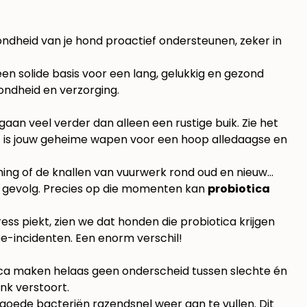
zondheid van je hond proactief ondersteunen, zeker in
een solide basis voor een lang, gelukkig en gezond
ondheid en verzorging
.
aan veel verder dan alleen een rustige buik. Zie het
 Het is jouw geheime wapen voor een hoop alledaagse en
ing of de knallen van vuurwerk rond oud en nieuw…
ls gevolg. Precies op die momenten kan
probiotica
ss piekt, zien we dat honden die probiotica krijgen
ee-incidenten. Een enorm verschil!
tica maken helaas geen onderscheid tussen slechte én
nk verstoort.
goede bacteriën razendsnel weer aan te vullen. Dit