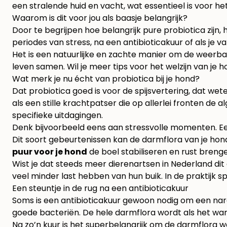
een stralende huid en vacht, wat essentieel is voor het
Waarom is dit voor jou als baasje belangrijk?
Door te begrijpen hoe belangrijk pure probiotica zijn
periodes van stress, na een antibioticakuur of als je va
Het is een natuurlijke en zachte manier om de weerbaa
leven samen. Wil je meer tips voor het welzijn van je 
Wat merk je nu écht van probiotica bij je hond?
Dat probiotica goed is voor de spijsvertering, dat we
als een stille krachtpatser die op allerlei fronten d
specifieke uitdagingen.
Denk bijvoorbeeld eens aan stressvolle momenten. Ee
Dit soort gebeurtenissen kan de darmflora van je ho
puur voor je hond
de boel stabiliseren en rust breng
Wist je dat steeds meer dierenartsen in Nederland dit
veel minder last hebben van hun buik. In de praktijk
Een steuntje in de rug na een antibioticakuur
Soms is een antibioticakuur gewoon nodig om een nar
goede bacteriën. De hele darmflora wordt als het ware
Na zo’n kuur is het superbelangrijk om de darmflora w