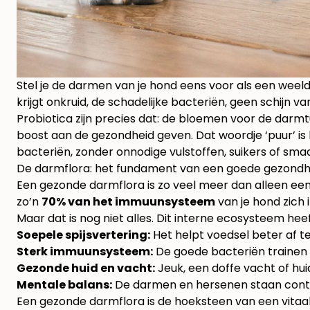
Stel je de darmen van je hond eens voor als een weelde
krijgt onkruid, de schadelijke bacteriën, geen schijn 
Probiotica zijn precies dat: de bloemen voor de darmtu
boost aan de gezondheid geven. Dat woordje ‘puur’ is h
bacteriën, zonder onnodige vulstoffen, suikers of sma
De darmflora: het fundament van een goede gezondh
Een gezonde darmflora is zo veel meer dan alleen een h
zo’n
70% van het immuunsysteem
van je hond zich 
Maar dat is nog niet alles. Dit interne ecosysteem hee
Soepele spijsvertering:
Het helpt voedsel beter af te
Sterk immuunsysteem:
De goede bacteriën trainen 
Gezonde huid en vacht:
Jeuk, een doffe vacht of h
Mentale balans:
De darmen en hersenen staan continu
Een gezonde darmflora is de hoeksteen van een vitaal