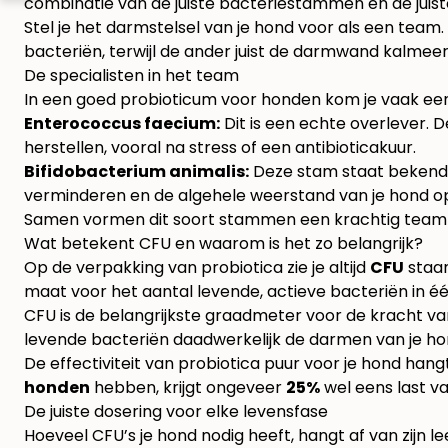
combinatie van de juiste bacteriestammen en de juist
Stel je het darmstelsel van je hond voor als een team.
bacteriën, terwijl de ander juist de darmwand kalme
De specialisten in het team
In een goed probioticum voor honden kom je vaak een
Enterococcus faecium:
Dit is een echte overlever. D
herstellen, vooral na stress of een antibioticakuur.
Bifidobacterium animalis:
Deze stam staat bekend a
verminderen en de algehele weerstand van je hond op
Samen vormen dit soort stammen een krachtig team 
Wat betekent CFU en waarom is het zo belangrijk?
Op de verpakking van probiotica zie je altijd
CFU
staan
maat voor het aantal levende, actieve bacteriën in éé
CFU is de belangrijkste graadmeter voor de kracht van
levende bacteriën daadwerkelijk de darmen van je ho
De effectiviteit van probiotica puur voor je hond hang
honden
hebben, krijgt ongeveer
25%
wel eens last va
De juiste dosering voor elke levensfase
Hoeveel CFU’s je hond nodig heeft, hangt af van zijn 