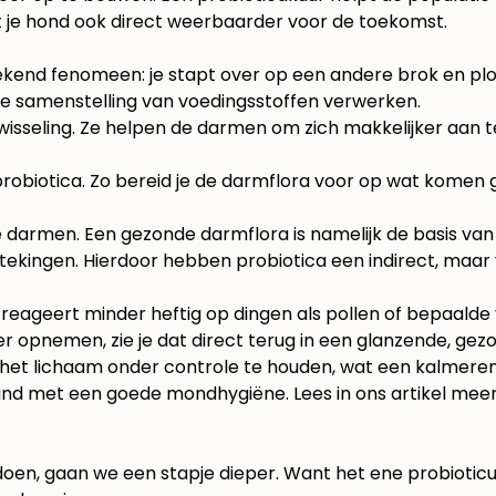
kt je hond ook direct weerbaarder voor de toekomst.
kend fenomeen: je stapt over op een andere brok en plots
 samenstelling van voedingsstoffen verwerken.
rwisseling. Ze helpen de darmen om zich makkelijker aan 
probiotica. Zo bereid je de darmflora voor op wat komen 
de darmen. Een gezonde darmflora is namelijk de basis va
tekingen. Hierdoor hebben probiotica een indirect, maar 
eageert minder heftig op dingen als pollen of bepaalde 
 opnemen, zie je dat direct terug in een glanzende, gez
het lichaam onder controle te houden, wat een kalmerend 
nd met een goede mondhygiëne. Lees in ons artikel meer
doen, gaan we een stapje dieper. Want het ene probioticum