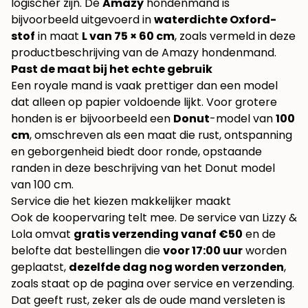
logischer zijn. De
Amazy
hondenmand is
bijvoorbeeld uitgevoerd in
waterdichte Oxford-
stof
in maat
L van 75 × 60 cm
, zoals vermeld in deze
productbeschrijving van de
Amazy hondenmand
.
Past de maat bij het echte gebruik
Een royale mand is vaak prettiger dan een model
dat alleen op papier voldoende lijkt. Voor grotere
honden is er bijvoorbeeld een
Donut
-model van
100
cm
, omschreven als een maat die rust, ontspanning
en geborgenheid biedt door ronde, opstaande
randen in deze beschrijving van het
Donut model
van 100 cm
.
Service die het kiezen makkelijker maakt
Ook de koopervaring telt mee. De service van Lizzy &
Lola omvat
gratis verzending vanaf €50
en de
belofte dat bestellingen die
voor 17:00 uur
worden
geplaatst,
dezelfde dag nog worden verzonden
,
zoals staat op de pagina over
service en verzending
.
Dat geeft rust, zeker als de oude mand versleten is