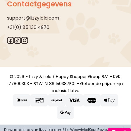
Contactgegevens
support@lizzylola.com
+31(0) 85 130 4970
© 2026 - Lizzy & Lola / Happy Shopper Group B.V. - KVK:
77800303 - BTW: NL861150387B01 - Getoonde prijzen zijn
inclusief btw.
De waardering van lizzylola.com/ bij
WebwinkelKeur Reviews
is 8.9/10