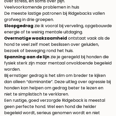
over stress, en soms over pijn.
Veelvoorkomende problemen in huis
De meeste lastige patronen bij Ridgebacks vallen
grofweg in drie groepen.
Sloopgedrag
zie ik vooral bij verveling, opgebouwde
energie of te weinig mentale uitdaging.
Overmatige waakzaamheid
ontstaat vaak als de
hond te veel zelf moet beslissen over geluiden,
bezoek of beweging rond het huis.
Spanning aan de lijn
zie je geregeld bij honden die
fysiek sterk zijn maar mentaal onvoldoende begeleid
worden.
Bij ernstiger gedrag is het slim om breder te kijken
dan alleen “dominantie”. Deze
uitleg over agressie bij
honden
kan helpen om gedrag beter te lezen en
niet te simplistisch te verklaren.
Een rustige, goed verzorgde Ridgeback is meestal
geen perfecte hond. Wel een hond die helder
begeleid wordt, serieus genomen wordt en niet