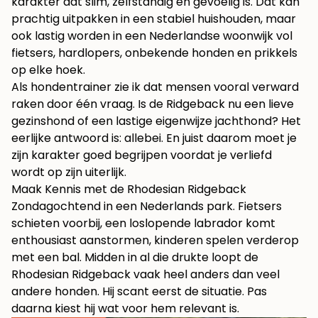
karakter dat slim, zelfstandig en gevoelig is. Dat kan
prachtig uitpakken in een stabiel huishouden, maar
ook lastig worden in een Nederlandse woonwijk vol
fietsers, hardlopers, onbekende honden en prikkels
op elke hoek.
Als hondentrainer zie ik dat mensen vooral verward
raken door één vraag. Is de Ridgeback nu een lieve
gezinshond of een lastige eigenwijze jachthond? Het
eerlijke antwoord is: allebei. En juist daarom moet je
zijn karakter goed begrijpen voordat je verliefd
wordt op zijn uiterlijk.
Maak Kennis met de Rhodesian Ridgeback
Zondagochtend in een Nederlands park. Fietsers
schieten voorbij, een loslopende labrador komt
enthousiast aanstormen, kinderen spelen verderop
met een bal. Midden in al die drukte loopt de
Rhodesian Ridgeback vaak heel anders dan veel
andere honden. Hij scant eerst de situatie. Pas
daarna kiest hij wat voor hem relevant is.