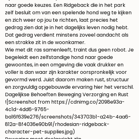
naar goede keuzes. Een Ridgeback die in het park
zelf besluit om van een spelende hond weg te kijken
en zich weer op jou te richten, laat precies het
gedrag zien dat je in het dagelijks leven nodig hebt.
Dat gedrag verdient minstens zoveel aandacht als
een strakke zit in de woonkamer.
Wie met dit ras samenleeft, traint dus geen robot. Je
begeleidt een zelfstandige hond naar goede
gewoontes, in een omgeving die vaak drukker en
voller is dan waar zijn karakter oorspronkelijk voor
gevormd werd. Juist daarom maken rust, structuur
en zorgvuldig opgebouwde ervaring hier het verschil.
Dagelijkse Behoeften Beweging Verzorging en Rust
![Screenshot from
https://cdnimg.co/2098e93a-
4c1d-4dd6-9765-
ba16f639e276/screenshots/343703b1-a24b-4aa6-
812a-8f4036e90b91/rhodesian-ridgeback-
character-pet-supplies.jpg
)