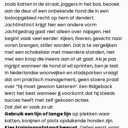
zoals katten in de straat, joggers in het bos, bezoek
aan de deur of een onbekende hond die in een
losloopgebied recht op hem af dendert.
Jachtinstinct krijgt hier een andere vorm
Jachtgedrag gaat niet alleen over najagen. Het
begint vaak veel eerder. Kijken, fixeren, gewicht naar
voren brengen, stiller worden. Dat is te vergelijken
met een schakelaar met meerdere standen, niet
met een knop die ineens aan of uit gaat. Als je pas
ingrijpt wanneer de hond al wil sprinten, ben je laat.
In Nederlandse woonwijken en stadsparken vraagt
dat om praktisch management, geen stoere praat
over “hij moet gewoon luisteren”. Een Ridgeback
leert het best wanneer jij voorkomt dat hij steeds
succes heeft met zelf gekozen acties.
Dat ziet er vaak zo uit:
Gebruik een lijn of lange lijn
op plekken waar
katten, konijnen of plots opduikende honden zijn.
Kies trainingsafstand bewust.
Oefen eerst waar