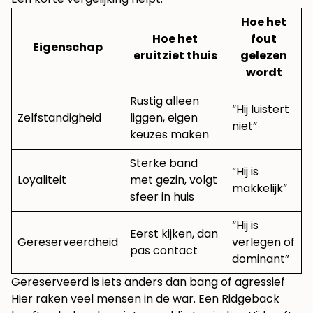
Hoe het
Hoe het
fout
Eigenschap
eruitziet thuis
gelezen
wordt
Rustig alleen
“Hij luistert
Zelfstandigheid
liggen, eigen
niet”
keuzes maken
Sterke band
“Hij is
Loyaliteit
met gezin, volgt
makkelijk”
sfeer in huis
“Hij is
Eerst kijken, dan
Gereserveerdheid
verlegen of
pas contact
dominant”
Gereserveerd is iets anders dan bang of agressief
Hier raken veel mensen in de war. Een Ridgeback