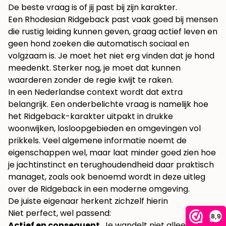
De beste vraag is of jij past bij zijn karakter.
Een Rhodesian Ridgeback past vaak goed bij mensen
die rustig leiding kunnen geven, graag actief leven en
geen hond zoeken die automatisch sociaal en
volgzaam is. Je moet het niet erg vinden dat je hond
meedenkt. Sterker nog, je moet dat kunnen
waarderen zonder de regie kwijt te raken.
In een Nederlandse context wordt dat extra
belangrijk. Een onderbelichte vraag is namelijk hoe
het Ridgeback-karakter uitpakt in drukke
woonwijken, losloopgebieden en omgevingen vol
prikkels. Veel algemene informatie noemt de
eigenschappen wel, maar laat minder goed zien hoe
je jachtinstinct en terughoudendheid daar praktisch
managet, zoals ook benoemd wordt in deze
uitleg
over de Ridgeback in een moderne omgeving
.
De juiste eigenaar herkent zichzelf hierin
Niet perfect, wel passend:
8,9
Actief en consequent
. Je wandelt niet alleen voor