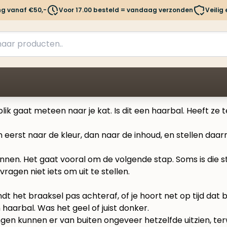
ng vanaf €50,-
Voor 17.00 besteld = vandaag verzonden
Veilig
 blik gaat meteen naar je kat. Is dit een haarbal. Heeft z
n eerst naar de kleur, dan naar de inhoud, en stellen daa
kennen. Het gaat vooral om de volgende stap. Soms is die
ragen niet iets om uit te stellen.
indt het braaksel pas achteraf, of je hoort net op tijd d
 haarbal. Was het geel of juist donker.
gen kunnen er van buiten ongeveer hetzelfde uitzien, terwi