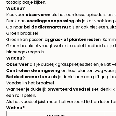
totaalplaatje kijken.
Wat nu?
Kies voor
observeren
als het een losse episode is en 
Denk aan
voedingsaanpassing
als je kat vaak lang
Ga naar
bel de dierenarts nu
als er ook niet eten, ui
Groen braaksel
Groen kan passen bij
gras- of plantenresten
. Sommi
Groen braaksel vraagt wel extra oplettendheid als j
binnengekregen is.
Wat nu?
Observeer
als je duidelijk grassprietjes ziet en je kat v
Controleer de omgeving
en haal planten weg waar je
Bel de dierenarts nu
als je denkt aan een giftige plant
Voedsel in het braaksel
Wanneer je duidelijk
onverteerd voedsel
ziet, denk i
een rol spelen.
Als het voedsel juist meer halfverteerd lijkt en later
Wat nu?