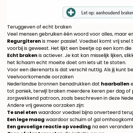
Teruggeven of echt braken
Veel mensen gebruiken één woord voor alles, maar er 
Regurgiteren
is meer passief. Voedsel komt vrij sne
voorbij is geweest. Het lijkt een beetje op een kom die
Echt braken
is actiever. Je kat kan misselijk lijken,
het lichaam echt moeite doet om iets uit te stoten.
Voor een dierenarts is dat verschil nuttig. Als jij kunt b
Veelvoorkomende oorzaken
Nederlandse bronnen benadrukken dat
haarballen
e
tot paniek, terwijl braken meerdere keren per dag of 
zorgwekkend patroon, zoals beschreven in deze
Neder
Andere vrij gewone oorzaken zijn:
Te snel eten
waardoor voedsel bijna onverteerd teru
Een lege maag
waardoor schuim of gal omhoogkomt
Een gevoelige reactie op voeding
na een veranderin