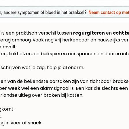
is een praktisch verschil tussen
regurgiteren
en
echt 
l terug omhoog, vaak nog vrij herkenbaar en nauwelijks ve
 omvalt.
 slikken, kokhalzen, de buikspieren aanspannen en daarna i
eschrijven wat je zag, help je al enorm.
en van de bekendste oorzaken zijn van zichtbaar braaksel
per week wel een alarmsignaal is. Een kat die slechts ee
landse uitleg over braken bij katten
.
gkomt.
.
g in voer of snack.