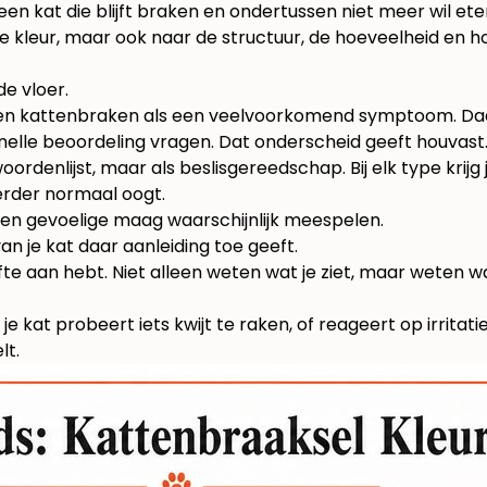
een kat die blijft braken en ondertussen niet meer wil ete
r de kleur, maar ook naar de structuur, de hoeveelheid en h
de vloer.
nen kattenbraken als een veelvoorkomend symptoom. Daar
snelle beoordeling vragen. Dat onderscheid geeft houvast.
 woordenlijst, maar als beslisgereedschap. Bij elk type kri
verder normaal oogt.
een gevoelige maag waarschijnlijk meespelen.
an je kat daar aanleiding toe geeft.
e aan hebt. Niet alleen weten wat je ziet, maar weten wa
e kat probeert iets kwijt te raken, of reageert op irritati
lt.