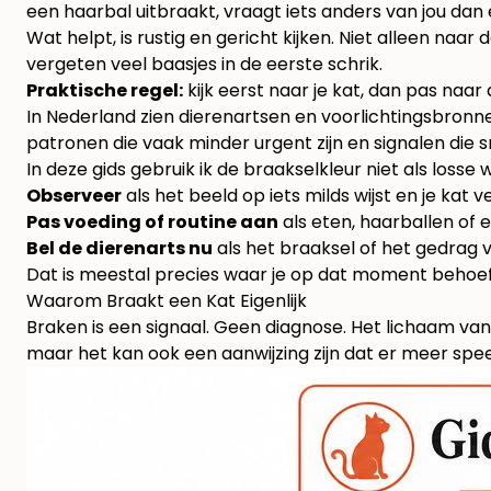
een haarbal uitbraakt, vraagt iets anders van jou dan 
Wat helpt, is rustig en gericht kijken. Niet alleen naa
vergeten veel baasjes in de eerste schrik.
Praktische regel:
kijk eerst naar je kat, dan pas naar 
In Nederland zien dierenartsen en voorlichtingsbron
patronen die vaak minder urgent zijn en signalen die 
In deze gids gebruik ik de braakselkleur niet als losse
Observeer
als het beeld op iets milds wijst en je kat 
Pas voeding of routine aan
als eten, haarballen of 
Bel de dierenarts nu
als het braaksel of het gedrag v
Dat is meestal precies waar je op dat moment behoeft
Waarom Braakt een Kat Eigenlijk
Braken is een signaal. Geen diagnose. Het lichaam van j
maar het kan ook een aanwijzing zijn dat er meer spee