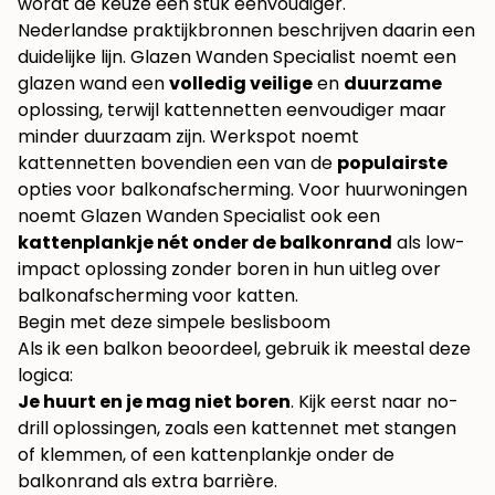
wordt de keuze een stuk eenvoudiger.
Nederlandse praktijkbronnen beschrijven daarin een
duidelijke lijn. Glazen Wanden Specialist noemt een
glazen wand een
volledig veilige
en
duurzame
oplossing, terwijl kattennetten eenvoudiger maar
minder duurzaam zijn. Werkspot noemt
kattennetten bovendien een van de
populairste
opties voor balkonafscherming. Voor huurwoningen
noemt Glazen Wanden Specialist ook een
kattenplankje nét onder de balkonrand
als low-
impact oplossing zonder boren in
hun uitleg over
balkonafscherming voor katten
.
Begin met deze simpele beslisboom
Als ik een balkon beoordeel, gebruik ik meestal deze
logica:
Je huurt en je mag niet boren
. Kijk eerst naar no-
drill oplossingen, zoals een kattennet met stangen
of klemmen, of een kattenplankje onder de
balkonrand als extra barrière.