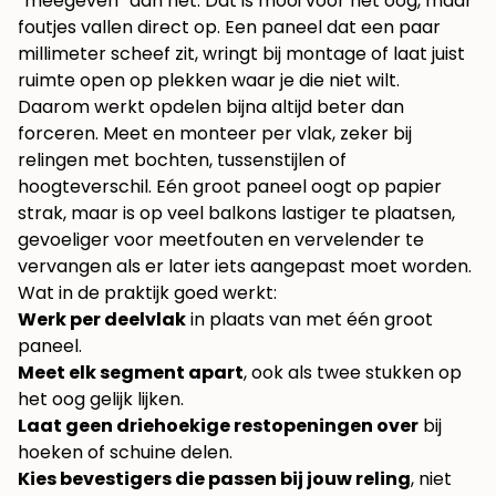
“meegeven” dan net. Dat is mooi voor het oog, maar
foutjes vallen direct op. Een paneel dat een paar
millimeter scheef zit, wringt bij montage of laat juist
ruimte open op plekken waar je die niet wilt.
Daarom werkt opdelen bijna altijd beter dan
forceren. Meet en monteer per vlak, zeker bij
relingen met bochten, tussenstijlen of
hoogteverschil. Eén groot paneel oogt op papier
strak, maar is op veel balkons lastiger te plaatsen,
gevoeliger voor meetfouten en vervelender te
vervangen als er later iets aangepast moet worden.
Wat in de praktijk goed werkt:
Werk per deelvlak
in plaats van met één groot
paneel.
Meet elk segment apart
, ook als twee stukken op
het oog gelijk lijken.
Laat geen driehoekige restopeningen over
bij
hoeken of schuine delen.
Kies bevestigers die passen bij jouw reling
, niet