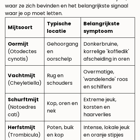
waar ze zich bevinden en het belangrijkste signaal
waar je op moet letten.
Typische
Belangrijkste
Mijtsoort
locatie
symptoom
Oormijt
Gehoorgang
Donkerbruine,
(Otodectes
en
korrelige 'koffiedik'
cynotis)
oorschelp
afscheiding in oren
Overmatige,
Vachtmijt
Rug en
'wandelende' roos
(Cheyletiella)
schouders
en schilfers
Schurftmijt
Extreme jeuk,
Kop, oren en
(Notoedres
korsten en
nek
cati)
haarverlies
Herfstmijt
Poten, buik
Intense, lokale jeuk
(Trombicula)
en kop
en oranje stipjes