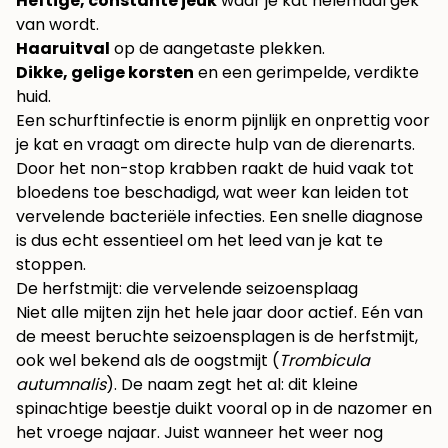
Heftige, constante jeuk
waar je kat helemaal gek
van wordt.
Haaruitval
op de aangetaste plekken.
Dikke, gelige korsten
en een gerimpelde, verdikte
huid.
Een schurftinfectie is enorm pijnlijk en onprettig voor
je kat en vraagt om directe hulp van de dierenarts.
Door het non-stop krabben raakt de huid vaak tot
bloedens toe beschadigd, wat weer kan leiden tot
vervelende bacteriële infecties. Een snelle diagnose
is dus echt essentieel om het leed van je kat te
stoppen.
De herfstmijt: die vervelende seizoensplaag
Niet alle mijten zijn het hele jaar door actief. Eén van
de meest beruchte seizoensplagen is de herfstmijt,
ook wel bekend als de oogstmijt (
Trombicula
autumnalis
). De naam zegt het al: dit kleine
spinachtige beestje duikt vooral op in de nazomer en
het vroege najaar. Juist wanneer het weer nog