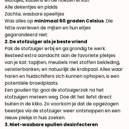
Mandjes, kussens en de hoezen ervan
Alle dekentjes en plaids
Zachte, wasbare speeltjes
Was alles op
minimaal 60 graden Celsius
. Die
hitte overleven de mijten en hun eitjes
gegarandeerd niet.
2. De stofzuiger als je beste vriend
Pak de stofzuiger erbij en ga grondig te werk.
Besteed extra aandacht aan de favoriete plekjes
van je kat: tapijten, meubels met stoffen bekleding,
vensterbanken, en natuurlijk de krabpaal. Alles waar
haren en huidschilfers zich kunnen ophopen, is een
potentiële broedplaats.
Een gouden tip: gooi de stofzuigerzak na het
stofzuigen meteen weg. Doe dit het liefst direct
buiten in de kliko. Zo voorkom je dat de opgezogen
beestjes via de stofzuiger weer ontsnappen en een
nieuw plekje in huis zoeken.
3. Niet-wasbare spullen desinfecteren