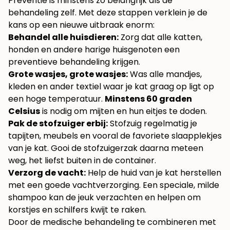
Preventie is minstens zo belangrijk als de
behandeling zelf. Met deze stappen verklein je de
kans op een nieuwe uitbraak enorm:
Behandel alle huisdieren:
Zorg dat alle katten,
honden en andere harige huisgenoten een
preventieve behandeling krijgen.
Grote wasjes, grote wasjes:
Was alle mandjes,
kleden en ander textiel waar je kat graag op ligt op
een hoge temperatuur.
Minstens 60 graden
Celsius
is nodig om mijten en hun eitjes te doden.
Pak de stofzuiger erbij:
Stofzuig regelmatig je
tapijten, meubels en vooral de favoriete slaapplekjes
van je kat. Gooi de stofzuigerzak daarna meteen
weg, het liefst buiten in de container.
Verzorg de vacht:
Help de huid van je kat herstellen
met een goede vachtverzorging. Een speciale, milde
shampoo kan de jeuk verzachten en helpen om
korstjes en schilfers kwijt te raken.
Door de medische behandeling te combineren met