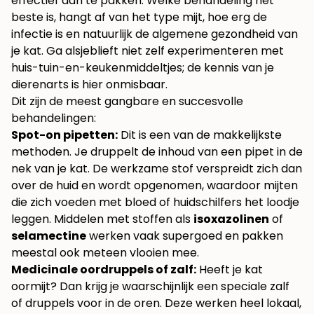
effectief aan te pakken. Welke behandeling het
beste is, hangt af van het type mijt, hoe erg de
infectie is en natuurlijk de algemene gezondheid van
je kat. Ga alsjeblieft niet zelf experimenteren met
huis-tuin-en-keukenmiddeltjes; de kennis van je
dierenarts is hier onmisbaar.
Dit zijn de meest gangbare en succesvolle
behandelingen:
Spot-on pipetten:
Dit is een van de makkelijkste
methoden. Je druppelt de inhoud van een pipet in de
nek van je kat. De werkzame stof verspreidt zich dan
over de huid en wordt opgenomen, waardoor mijten
die zich voeden met bloed of huidschilfers het loodje
leggen. Middelen met stoffen als
isoxazolinen
of
selamectine
werken vaak supergoed en pakken
meestal ook meteen vlooien mee.
Medicinale oordruppels of zalf:
Heeft je kat
oormijt? Dan krijg je waarschijnlijk een speciale zalf
of druppels voor in de oren. Deze werken heel lokaal,