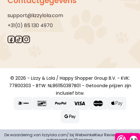
Contactgegevens
support@lizzylola.com
+31(0) 85 130 4970
© 2026 - Lizzy & Lola / Happy Shopper Group B.V. - KVK:
77800303 - BTW: NL861150387B01 - Getoonde prijzen zijn
inclusief btw.
De waardering van lizzylola.com/ bij
WebwinkelKeur Reviews
is 8.9/10
8,9
gebaseerd op 19 reviews.