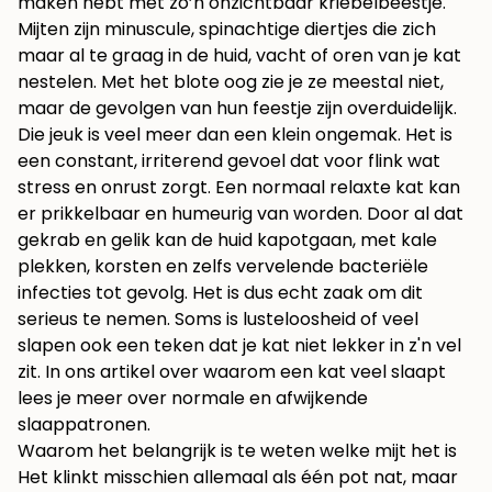
maken hebt met zo’n onzichtbaar kriebelbeestje.
Mijten zijn minuscule, spinachtige diertjes die zich
maar al te graag in de huid, vacht of oren van je kat
nestelen. Met het blote oog zie je ze meestal niet,
maar de gevolgen van hun feestje zijn overduidelijk.
Die jeuk is veel meer dan een klein ongemak. Het is
een constant, irriterend gevoel dat voor flink wat
stress en onrust zorgt. Een normaal relaxte kat kan
er prikkelbaar en humeurig van worden. Door al dat
gekrab en gelik kan de huid kapotgaan, met kale
plekken, korsten en zelfs vervelende bacteriële
infecties tot gevolg. Het is dus echt zaak om dit
serieus te nemen. Soms is lusteloosheid of veel
slapen ook een teken dat je kat niet lekker in z'n vel
zit. In ons artikel over waarom een
kat veel slaapt
lees je meer over normale en afwijkende
slaappatronen.
Waarom het belangrijk is te weten welke mijt het is
Het klinkt misschien allemaal als één pot nat, maar