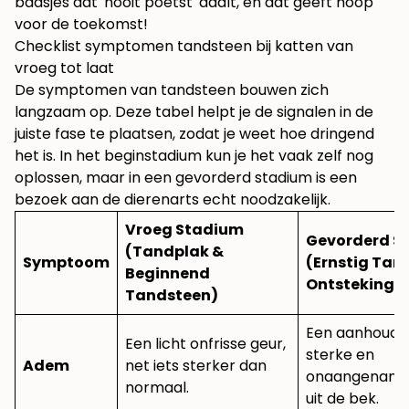
baasjes dat 'nooit poetst' daalt, en dat geeft hoop
voor de toekomst!
Checklist symptomen tandsteen bij katten van
vroeg tot laat
De symptomen van tandsteen bouwen zich
langzaam op. Deze tabel helpt je de signalen in de
juiste fase te plaatsen, zodat je weet hoe dringend
het is. In het beginstadium kun je het vaak zelf nog
oplossen, maar in een gevorderd stadium is een
bezoek aan de dierenarts echt noodzakelijk.
Vroeg Stadium
Gevorderd S
(Tandplak &
Symptoom
(Ernstig Tan
Beginnend
Ontsteking)
Tandsteen)
Een aanhoude
Een licht onfrisse geur,
sterke en
Adem
net iets sterker dan
onaangename
normaal.
uit de bek.