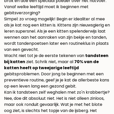
brok en doe een speciaal poeder over het natvoer.
Vanaf welke leeftijd moet ik beginnen met
gebitsverzorging?
Simpel: zo vroeg mogelijk! Begin er idealiter al mee
als je kat nog een kitten is. Kittens zijn nieuwsgierig en
leren supersnel. Als je een kitten spelenderwijs laat
wennen aan het aanraken van zijn bekje en tanden,
wordt tandenpoetsen later een routineklus in plaats
van een gevecht.
Wacht niet tot je de eerste tekenen van
tandsteen
bij katten
ziet. Schrik niet, maar al
70% van de
katten heeft op tweejarige leeftijd
gebitsproblemen. Door jong te beginnen met een
preventieve routine, geef je je kat de allerbeste kans
op een leven lang een gezond gebit.
Kan ik tandsteen zelf weghalen met zo'n krabbertje?
Nee, doe dit absoluut niet. Het is niet alleen zinloos,
maar ook ronduit gevaarlijk. Wat je met het blote
oog ziet, is slechts het topje van de ijsberg. Het