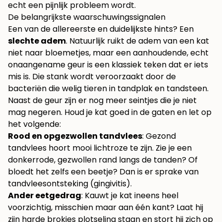
echt een pijnlijk probleem wordt.
De belangrijkste waarschuwingssignalen
Een van de allereerste en duidelijkste hints? Een
slechte adem
. Natuurlijk ruikt de adem van een kat
niet naar bloemetjes, maar een aanhoudende, echt
onaangename geur is een klassiek teken dat er iets
mis is. Die stank wordt veroorzaakt door de
bacteriën die welig tieren in tandplak en tandsteen.
Naast de geur zijn er nog meer seintjes die je niet
mag negeren. Houd je kat goed in de gaten en let op
het volgende:
Rood en opgezwollen tandvlees
: Gezond
tandvlees hoort mooi lichtroze te zijn. Zie je een
donkerrode, gezwollen rand langs de tanden? Of
bloedt het zelfs een beetje? Dan is er sprake van
tandvleesontsteking (gingivitis).
Ander eetgedrag
: Kauwt je kat ineens heel
voorzichtig, misschien maar aan één kant? Laat hij
zijn harde brokjes plotseling staan en stort hij zich op