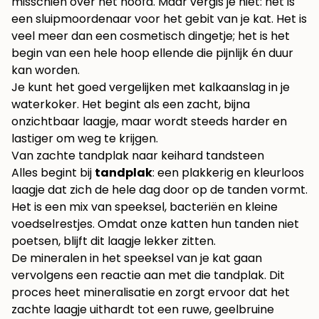
misschien over het hoofd. Maar vergis je niet: het is
een sluipmoordenaar voor het gebit van je kat. Het is
veel meer dan een cosmetisch dingetje; het is het
begin van een hele hoop ellende die pijnlijk én duur
kan worden.
Je kunt het goed vergelijken met kalkaanslag in je
waterkoker. Het begint als een zacht, bijna
onzichtbaar laagje, maar wordt steeds harder en
lastiger om weg te krijgen.
Van zachte tandplak naar keihard tandsteen
Alles begint bij
tandplak
: een plakkerig en kleurloos
laagje dat zich de hele dag door op de tanden vormt.
Het is een mix van speeksel, bacteriën en kleine
voedselrestjes. Omdat onze katten hun tanden niet
poetsen, blijft dit laagje lekker zitten.
De mineralen in het speeksel van je kat gaan
vervolgens een reactie aan met die tandplak. Dit
proces heet mineralisatie en zorgt ervoor dat het
zachte laagje uithardt tot een ruwe, geelbruine