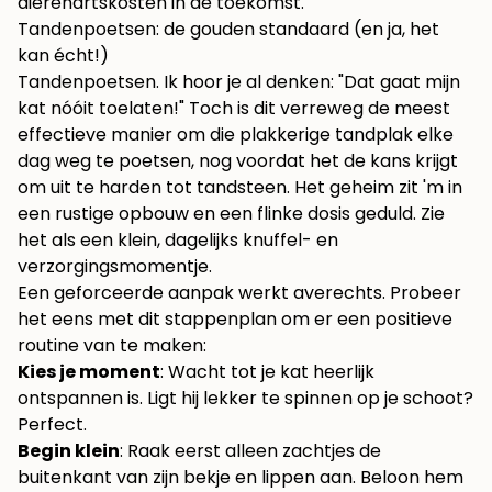
dierenartskosten in de toekomst.
Tandenpoetsen: de gouden standaard (en ja, het
kan écht!)
Tandenpoetsen. Ik hoor je al denken: "Dat gaat mijn
kat nóóit toelaten!" Toch is dit verreweg de meest
effectieve manier om die plakkerige tandplak elke
dag weg te poetsen, nog voordat het de kans krijgt
om uit te harden tot tandsteen. Het geheim zit 'm in
een rustige opbouw en een flinke dosis geduld. Zie
het als een klein, dagelijks knuffel- en
verzorgingsmomentje.
Een geforceerde aanpak werkt averechts. Probeer
het eens met dit stappenplan om er een positieve
routine van te maken:
Kies je moment
: Wacht tot je kat heerlijk
ontspannen is. Ligt hij lekker te spinnen op je schoot?
Perfect.
Begin klein
: Raak eerst alleen zachtjes de
buitenkant van zijn bekje en lippen aan. Beloon hem