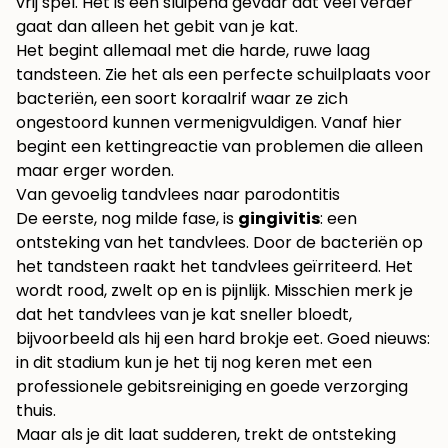
vrij spel. Het is een sluipend gevaar dat veel verder
gaat dan alleen het gebit van je kat.
Het begint allemaal met die harde, ruwe laag
tandsteen. Zie het als een perfecte schuilplaats voor
bacteriën, een soort koraalrif waar ze zich
ongestoord kunnen vermenigvuldigen. Vanaf hier
begint een kettingreactie van problemen die alleen
maar erger worden.
Van gevoelig tandvlees naar parodontitis
De eerste, nog milde fase, is
gingivitis
: een
ontsteking van het tandvlees. Door de bacteriën op
het tandsteen raakt het tandvlees geïrriteerd. Het
wordt rood, zwelt op en is pijnlijk. Misschien merk je
dat het tandvlees van je kat sneller bloedt,
bijvoorbeeld als hij een hard brokje eet. Goed nieuws:
in dit stadium kun je het tij nog keren met een
professionele gebitsreiniging en goede verzorging
thuis.
Maar als je dit laat sudderen, trekt de ontsteking