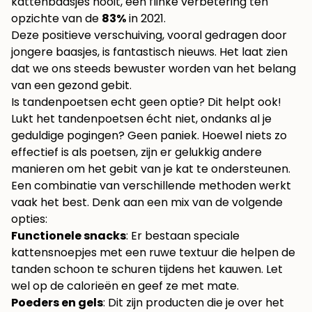
kattenbaasjes nooit, een flinke verbetering ten
opzichte van de
83%
in 2021.
Deze positieve verschuiving, vooral gedragen door
jongere baasjes, is fantastisch nieuws. Het laat zien
dat we ons steeds bewuster worden van het belang
van een gezond gebit.
Is tandenpoetsen echt geen optie? Dit helpt ook!
Lukt het tandenpoetsen écht niet, ondanks al je
geduldige pogingen? Geen paniek. Hoewel niets zo
effectief is als poetsen, zijn er gelukkig andere
manieren om het gebit van je kat te ondersteunen.
Een combinatie van verschillende methoden werkt
vaak het best. Denk aan een mix van de volgende
opties:
Functionele snacks
: Er bestaan speciale
kattensnoepjes met een ruwe textuur die helpen de
tanden schoon te schuren tijdens het kauwen. Let
wel op de calorieën en geef ze met mate.
Poeders en gels
: Dit zijn producten die je over het