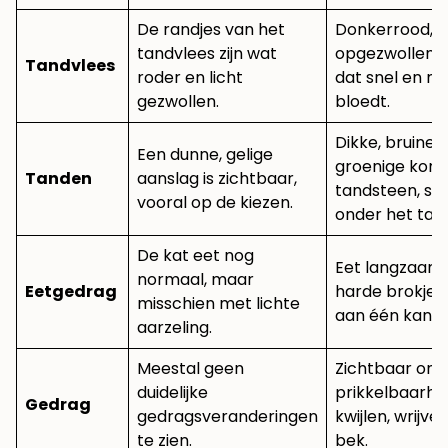
De randjes van het
Donkerrood,
tandvlees zijn wat
opgezwollen t
Tandvlees
roder en licht
dat snel en ma
gezwollen.
bloedt.
Dikke, bruine o
Een dunne, gelige
groenige kors
Tanden
aanslag is zichtbaar,
tandsteen, so
vooral op de kiezen.
onder het tan
De kat eet nog
Eet langzaam,
normaal, maar
Eetgedrag
harde brokjes
misschien met lichte
aan één kant o
aarzeling.
Meestal geen
Zichtbaar on
duidelijke
prikkelbaarhei
Gedrag
gedragsveranderingen
kwijlen, wrijve
te zien.
bek.