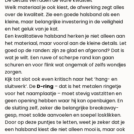
De details verraden de ware kwaliteit
Welk materiaal je ook kiest, de afwerking zegt alles
over de kwaliteit. Zie een goede halsband als een
kleine, maar belangrijke investering in de veiligheid
en het geluk van je kat.
Een kwalitatieve halsband herken je niet alleen aan
het materiaal, maar vooral aan de kleine details. Let
goed op de randen: zijn ze glad en afgerond? Dat is
wat je wilt. Een ruwe of scherpe rand kan gaan
schuren en voor flink wat ongemak of zelfs wondjes
zorgen.
Kijk tot slot ook even kritisch naar het ‘hang- en
sluitwerk’. De
D-ring
– dat is het metalen ringetje
voor het naamplaatje – moet stevig vastzitten en
geen opening hebben waar hij kan openbuigen. En
de sluiting zelf, zeker die belangrijke breakaway-
gesp, moet solide aanvoelen en soepel losklikken.
Door op deze puntjes te letten, weet je zeker dat je
een halsband kiest die niet alleen mooi is, maar ook