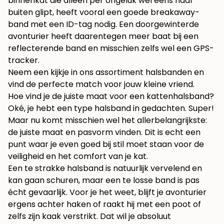
binnenkat die alleen per ongeluk wel eens naar
buiten glipt, heeft vooral een goede breakaway-
band met een ID-tag nodig. Een doorgewinterde
avonturier heeft daarentegen meer baat bij een
reflecterende band en misschien zelfs wel een GPS-
tracker.
Neem een kijkje in ons assortiment
halsbanden
en
vind de perfecte match voor jouw kleine vriend.
Hoe vind je de juiste maat voor een kattenhalsband?
Oké, je hebt een type halsband in gedachten. Super!
Maar nu komt misschien wel het allerbelangrijkste:
de juiste maat en pasvorm vinden. Dit is echt een
punt waar je even goed bij stil moet staan voor de
veiligheid en het comfort van je kat.
Een te strakke halsband is natuurlijk vervelend en
kan gaan schuren, maar een te losse band is pas
écht gevaarlijk. Voor je het weet, blijft je avonturier
ergens achter haken of raakt hij met een poot of
zelfs zijn kaak verstrikt. Dat wil je absoluut