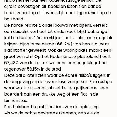
risico nemen dan een oudere, rustige senior. De
cijfers bevestigen dit beeld en laten zien dat de
focus vooral op de levensstijl moet liggen, niet op de
halsband.
De harde realiteit, onderbouwd met cijfers, vertelt
een duidelijk verhaal. Uit onderzoek blijkt dat jonge
katten tussen één en vijf jaar het vaakst een ongeluk
krijgen: bijna twee derde (
68,2%
) van hen is al eens
slachtoffer geweest. Ook de woonplaats maakt een
groot verschil. Op het Nederlandse platteland heeft
67,43% van de katten weleens een ongeluk gehad,
tegenover 58,15% in de stad.
Deze data laten zien waar de échte risico's liggen: in
de omgeving en de levensfase van je kat. Een rustige
woonwijk is nu eenmaal niet te vergelijken met een
boerderij aan een drukke weg of een flat in de
binnenstad.
Een halsband is juist een deel van de oplossing
Als we de echte gevaren erkennen, zien we de