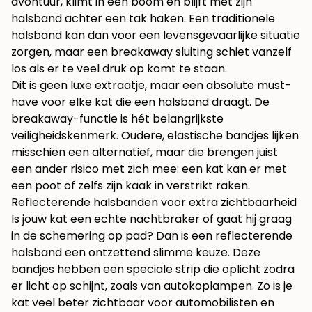
avontuur, klimt in een boom en blijft met zijn
halsband achter een tak haken. Een traditionele
halsband kan dan voor een levensgevaarlijke situatie
zorgen, maar een breakaway sluiting schiet vanzelf
los als er te veel druk op komt te staan.
Dit is geen luxe extraatje, maar een absolute must-
have voor elke kat die een halsband draagt. De
breakaway-functie is hét belangrijkste
veiligheidskenmerk. Oudere, elastische bandjes lijken
misschien een alternatief, maar die brengen juist
een ander risico met zich mee: een kat kan er met
een poot of zelfs zijn kaak in verstrikt raken.
Reflecterende halsbanden voor extra zichtbaarheid
Is jouw kat een echte nachtbraker of gaat hij graag
in de schemering op pad? Dan is een reflecterende
halsband een ontzettend slimme keuze. Deze
bandjes hebben een speciale strip die oplicht zodra
er licht op schijnt, zoals van autokoplampen. Zo is je
kat veel beter zichtbaar voor automobilisten en