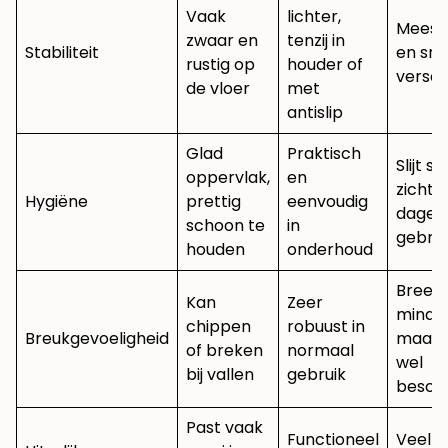
Vaak
lichter,
Meesta
zwaar en
tenzij in
Stabiliteit
en sne
rustig op
houder of
versc
de vloer
met
antislip
Glad
Praktisch
Slijt sn
oppervlak,
en
zichtb
Hygiëne
prettig
eenvoudig
dageli
schoon te
in
gebrui
houden
onderhoud
Breek
Kan
Zeer
minder
chippen
robuust in
Breukgevoeligheid
maar 
of breken
normaal
wel
bij vallen
gebruik
besch
Past vaak
Functioneel
Veel k