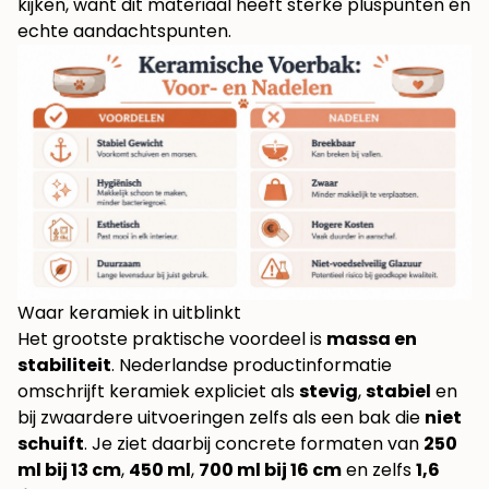
kijken, want dit materiaal heeft sterke pluspunten én
echte aandachtspunten.
Waar keramiek in uitblinkt
Het grootste praktische voordeel is
massa en
stabiliteit
. Nederlandse productinformatie
omschrijft keramiek expliciet als
stevig
,
stabiel
en
bij zwaardere uitvoeringen zelfs als een bak die
niet
schuift
. Je ziet daarbij concrete formaten van
250
ml bij 13 cm
,
450 ml
,
700 ml bij 16 cm
en zelfs
1,6