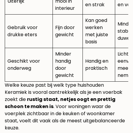
Uiterlijk
mooi in
en strak
en vo
interieur
Kan goed
Minde
Gebruik voor
Fijn door
werken
stabiel
drukke eters
gewicht
met juiste
duwen
basis
Minder
Licht 
Geschikt voor
handig
Handig en
eenvo
onderweg
door
praktisch
mee t
gewicht
neme
Welke keuze past bij welk type huishouden
Keramiek is vooral aantrekkelijk als je een voerbak
zoekt die
rustig staat, netjes oogt en prettig
schoon te maken is
. Voor woningen waar de
voerplek zichtbaar in de keuken of woonkamer
staat, voelt dit vaak als de meest uitgebalanceerde
keuze.