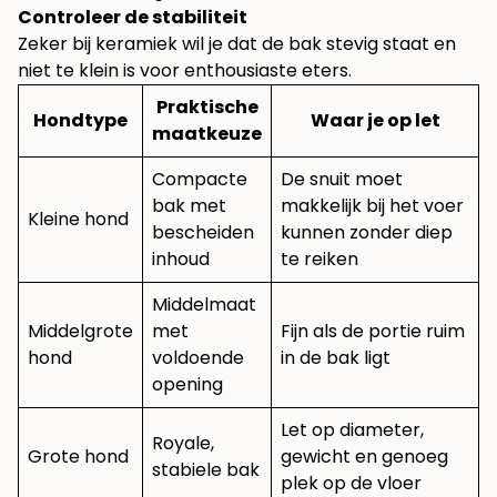
Controleer de stabiliteit
Zeker bij keramiek wil je dat de bak stevig staat en
niet te klein is voor enthousiaste eters.
Praktische
Hondtype
Waar je op let
maatkeuze
Compacte
De snuit moet
bak met
makkelijk bij het voer
Kleine hond
bescheiden
kunnen zonder diep
inhoud
te reiken
Middelmaat
Middelgrote
met
Fijn als de portie ruim
hond
voldoende
in de bak ligt
opening
Let op diameter,
Royale,
Grote hond
gewicht en genoeg
stabiele bak
plek op de vloer