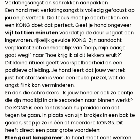
Verlatingsangst en schrokken aanpakken
Een hond met verlatingsangst is volledig gefocust op
jou en je vertrek. Die focus moet je doorbreken, en
een KONG doet dat perfect. Geef je hond ongeveer
vijf tot tien minuten
voordat je de deur uitgaat een
ingevroren, rijkelijk gevulde KONG. Zijn aandacht
verplaatst zich onmiddellijk van "help, mijn baasje
gaat weg!" naar "hoe krijg ik al dit lekkers eruit?".
Dit kleine ritueel geeft voorspelbaarheid en een
positieve afleiding. Je hond leert dat jouw vertrek
juist het startsein is voor een leuke puzzel, wat de
angst flink kan verminderen.
En dan die schrokkers… Is jouw hond er ook zo eentje
die zijn maaltijd in drie seconden naar binnen werkt?
De KONG is een fantastisch hulpmiddel om dat
tegen te gaan. In plaats van zijn brokjes in een bak te
gooien, stop je ze in één of meerdere KONGs. Dit
heeft direct een paar grote voordelen:
Eten gaat langzamer
: Je hond moet echt werken