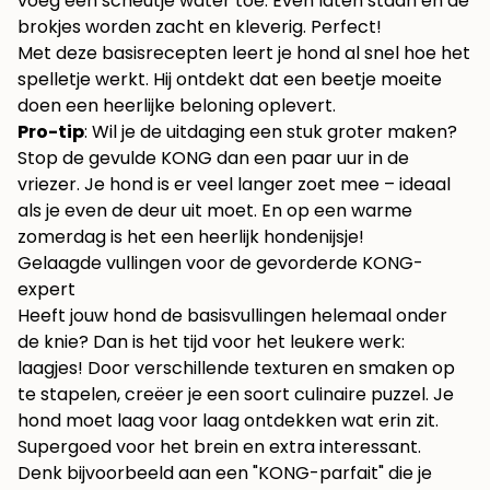
voeg een scheutje water toe. Even laten staan en de
brokjes worden zacht en kleverig. Perfect!
Met deze basisrecepten leert je hond al snel hoe het
spelletje werkt. Hij ontdekt dat een beetje moeite
doen een heerlijke beloning oplevert.
Pro-tip
: Wil je de uitdaging een stuk groter maken?
Stop de gevulde KONG dan een paar uur in de
vriezer. Je hond is er veel langer zoet mee – ideaal
als je even de deur uit moet. En op een warme
zomerdag is het een heerlijk hondenijsje!
Gelaagde vullingen voor de gevorderde KONG-
expert
Heeft jouw hond de basisvullingen helemaal onder
de knie? Dan is het tijd voor het leukere werk:
laagjes! Door verschillende texturen en smaken op
te stapelen, creëer je een soort culinaire puzzel. Je
hond moet laag voor laag ontdekken wat erin zit.
Supergoed voor het brein en extra interessant.
Denk bijvoorbeeld aan een "KONG-parfait" die je