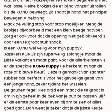
truc is om het makkelijker te maken. Begin eens met
wat losse, kleine brokjes die er bijna vanzelf uitrollen
als de KONG beweegt. Zo snapt je hond het principe:
bewegen = beloning.
Maak de vulling stap voor stap moeilijker. Meng de
brokjes bijvoorbeeld met een klein beetje natvoer.
Zorg er ook voor dat de opening niet geblokkeerd is
door een te groot stuk snack.
Is een KONG wel veilig voor mijn puppy?
Jazeker! KONGs zijn superveilig, zolang je maar de
juiste variant en maat pakt. Voor de allerkleinsten is
er de speciale
KONG Puppy
(je herkent ‘m aan de
roze of blauwe kleur). Deze is gemaakt van zachter
rubber dat perfect is voor het gevoelige gebit van
een jonge hond, zeker tijdens het wisselen.
De gouden regel: kies altijd een maat die te groot is
om in zijn geheel in de bek van je pup te passen. Blijf
er de eerste paar keer even bij om te zien of alles
goed gaat. Dan weet je zeker dat je de juiste keuze