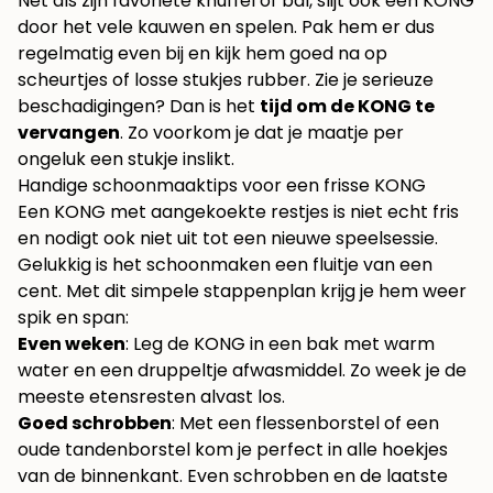
Net als zijn favoriete knuffel of bal, slijt ook een KONG
door het vele kauwen en spelen. Pak hem er dus
regelmatig even bij en kijk hem goed na op
scheurtjes of losse stukjes rubber. Zie je serieuze
beschadigingen? Dan is het
tijd om de KONG te
vervangen
. Zo voorkom je dat je maatje per
ongeluk een stukje inslikt.
Handige schoonmaaktips voor een frisse KONG
Een KONG met aangekoekte restjes is niet echt fris
en nodigt ook niet uit tot een nieuwe speelsessie.
Gelukkig is het schoonmaken een fluitje van een
cent. Met dit simpele stappenplan krijg je hem weer
spik en span:
Even weken
: Leg de KONG in een bak met warm
water en een druppeltje afwasmiddel. Zo week je de
meeste etensresten alvast los.
Goed schrobben
: Met een flessenborstel of een
oude tandenborstel kom je perfect in alle hoekjes
van de binnenkant. Even schrobben en de laatste