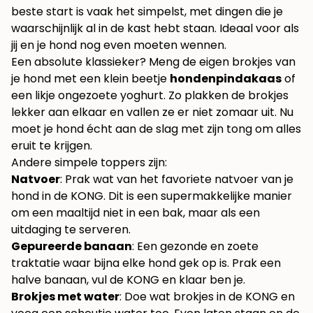
beste start is vaak het simpelst, met dingen die je
waarschijnlijk al in de kast hebt staan. Ideaal voor als
jij en je hond nog even moeten wennen.
Een absolute klassieker? Meng de eigen brokjes van
je hond met een klein beetje
hondenpindakaas
of
een likje ongezoete yoghurt. Zo plakken de brokjes
lekker aan elkaar en vallen ze er niet zomaar uit. Nu
moet je hond écht aan de slag met zijn tong om alles
eruit te krijgen.
Andere simpele toppers zijn:
Natvoer
: Prak wat van het favoriete natvoer van je
hond in de KONG. Dit is een supermakkelijke manier
om een maaltijd niet in een bak, maar als een
uitdaging te serveren.
Gepureerde banaan
: Een gezonde en zoete
traktatie waar bijna elke hond gek op is. Prak een
halve banaan, vul de KONG en klaar ben je.
Brokjes met water
: Doe wat brokjes in de KONG en