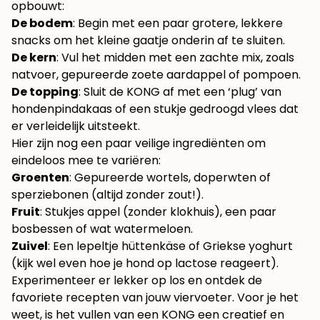
opbouwt:
De bodem
: Begin met een paar grotere, lekkere
snacks om het kleine gaatje onderin af te sluiten.
De kern
: Vul het midden met een zachte mix, zoals
natvoer, gepureerde zoete aardappel of pompoen.
De topping
: Sluit de KONG af met een ‘plug’ van
hondenpindakaas of een stukje gedroogd vlees dat
er verleidelijk uitsteekt.
Hier zijn nog een paar veilige ingrediënten om
eindeloos mee te variëren:
Groenten
: Gepureerde wortels, doperwten of
sperziebonen (altijd zonder zout!).
Fruit
: Stukjes appel (zonder klokhuis), een paar
bosbessen of wat watermeloen.
Zuivel
: Een lepeltje hüttenkäse of Griekse yoghurt
(kijk wel even hoe je hond op lactose reageert).
Experimenteer er lekker op los en ontdek de
favoriete recepten van jouw viervoeter. Voor je het
weet, is het vullen van een KONG een creatief en