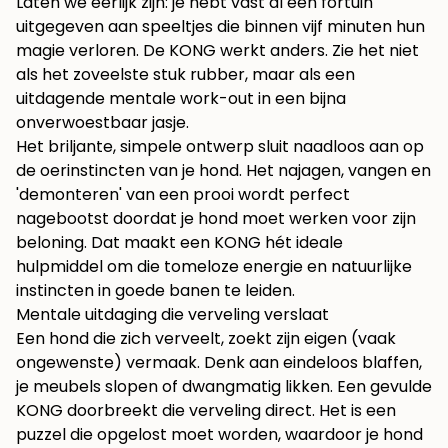
Laten we eerlijk zijn: je hebt vast al een fortuin
uitgegeven aan speeltjes die binnen vijf minuten hun
magie verloren. De KONG werkt anders. Zie het niet
als het zoveelste stuk rubber, maar als een
uitdagende mentale work-out in een bijna
onverwoestbaar jasje.
Het briljante, simpele ontwerp sluit naadloos aan op
de oerinstincten van je hond. Het najagen, vangen en
'demonteren' van een prooi wordt perfect
nagebootst doordat je hond moet werken voor zijn
beloning. Dat maakt een KONG hét ideale
hulpmiddel om die tomeloze energie en natuurlijke
instincten in goede banen te leiden.
Mentale uitdaging die verveling verslaat
Een hond die zich verveelt, zoekt zijn eigen (vaak
ongewenste) vermaak. Denk aan eindeloos blaffen,
je meubels slopen of dwangmatig likken. Een gevulde
KONG doorbreekt die verveling direct. Het is een
puzzel die opgelost moet worden, waardoor je hond