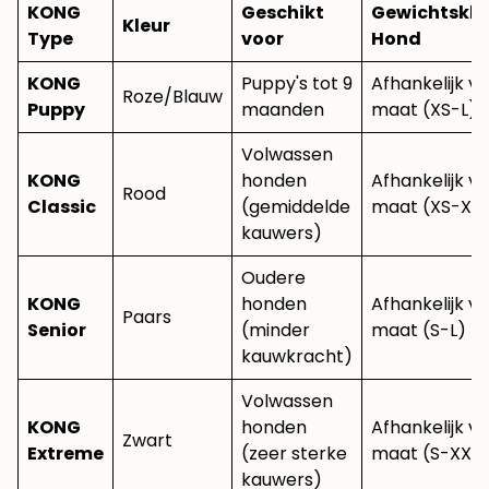
KONG
Geschikt
Gewichtskla
Kleur
Type
voor
Hond
KONG
Puppy's tot 9
Afhankelijk v
Roze/Blauw
Puppy
maanden
maat (XS-L)
Volwassen
KONG
honden
Afhankelijk v
Rood
Classic
(gemiddelde
maat (XS-XXL
kauwers)
Oudere
KONG
honden
Afhankelijk v
Paars
Senior
(minder
maat (S-L)
kauwkracht)
Volwassen
KONG
honden
Afhankelijk v
Zwart
Extreme
(zeer sterke
maat (S-XXL)
kauwers)