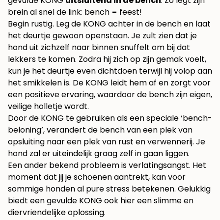
gevulde KONG
uitsluitend in de bench
. Zo legt zijn
brein al snel de link: bench = feest!
Begin rustig. Leg de KONG achter in de bench en laat
het deurtje gewoon openstaan. Je zult zien dat je
hond uit zichzelf naar binnen snuffelt om bij dat
lekkers te komen. Zodra hij zich op zijn gemak voelt,
kun je het deurtje even dichtdoen terwijl hij volop aan
het smikkelen is. De KONG leidt hem af en zorgt voor
een positieve ervaring, waardoor de bench zijn eigen,
veilige holletje wordt.
Door de KONG te gebruiken als een speciale ‘bench-
beloning’, verandert de bench van een plek van
opsluiting naar een plek van rust en verwennerij. Je
hond zal er uiteindelijk graag zelf in gaan liggen.
Een ander bekend probleem is verlatingsangst. Het
moment dat jij je schoenen aantrekt, kan voor
sommige honden al pure stress betekenen. Gelukkig
biedt een gevulde KONG ook hier een slimme en
diervriendelijke oplossing.